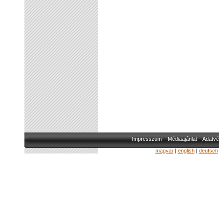
Impresszum
Médiaajánlat
Adatvé
magyar
|
english
|
deutsch