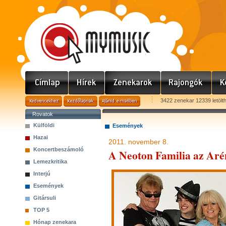
3422 zenekar 12339 letölt
Rovatok
Külföldi
Események
Hazai
2011. november 8.
Koncertbeszámoló
A Neoton Familia az Ar
Lemezkritika
Interjú
Események
Gitársuli
TOP 5
Hónap zenekara