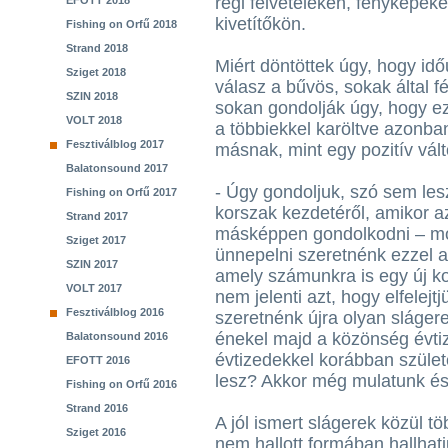
régi felvételeken, fényképek
EFOTT 2018
kivetítőkön.
Fishing on Orfű 2018
Strand 2018
Miért döntöttek úgy, hogy id
Sziget 2018
válasz a bűvös, sokak által fé
SZIN 2018
sokan gondolják úgy, hogy ez
VOLT 2018
a többiekkel karöltve azonb
Fesztiválblog 2017
másnak, mint egy pozitív vál
Balatonsound 2017
- Úgy gondoljuk, szó sem lesz
Fishing on Orfű 2017
korszak kezdetéről, amikor 
Strand 2017
másképpen gondolkodni – mon
Sziget 2017
ünnepelni szeretnénk ezzel a
SZIN 2017
amely számunkra is egy új ko
VOLT 2017
nem jelenti azt, hogy elfelejt
Fesztiválblog 2016
szeretnénk újra olyan sláger
énekel majd a közönség évti
Balatonsound 2016
évtizedekkel korábban szület
EFOTT 2016
lesz? Akkor még mulatunk és 
Fishing on Orfű 2016
Strand 2016
A jól ismert slágerek közül 
Sziget 2016
nem hallott formában hallhat