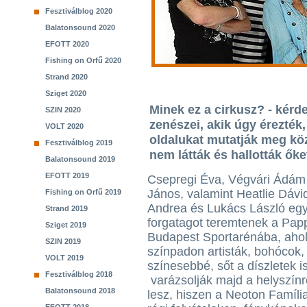
Fesztiválblog 2020
Balatonsound 2020
EFOTT 2020
Fishing on Orfű 2020
Strand 2020
Sziget 2020
Minek ez a cirkusz? - kérde
SZIN 2020
zenészei, akik úgy érezté
VOLT 2020
oldalukat mutatják meg k
Fesztiválblog 2019
nem látták és hallották őke
Balatonsound 2019
EFOTT 2019
Csepregi Éva, Végvári Ádám
János, valamint Heatlie Dávi
Fishing on Orfű 2019
Andrea és Lukács László egy
Strand 2019
forgatagot teremtenek a Pap
Sziget 2019
Budapest Sportarénába, ahol
SZIN 2019
színpadon artisták, bohócok,
VOLT 2019
színesebbé, sőt a díszletek is
Fesztiválblog 2018
varázsolják majd a helyszínre
Balatonsound 2018
lesz, hiszen a Neoton Famíli