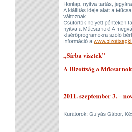
Honlap, nyitva tartás, jegyár
A kiállítás ideje alatt a Műcsa
változnak.
Csütörtök helyett pénteken ta
nyitva a Műcsarnok! A megvál
kísérőprogramokra szóló bérlet
információ a
www.bizottsagkia
„Sírba visztek”
A Bizottság a Műcsarno
2011. szeptember 3. – no
Kurátorok: Gulyás Gábor, K