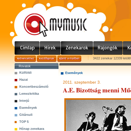
3422 zenekar 12339 letölt
Rovatok
Külföldi
Események
Hazai
2011. szeptember 3.
Koncertbeszámoló
A.E. Bizottság menni M
Lemezkritika
Interjú
Események
Gitársuli
TOP 5
Hónap zenekara