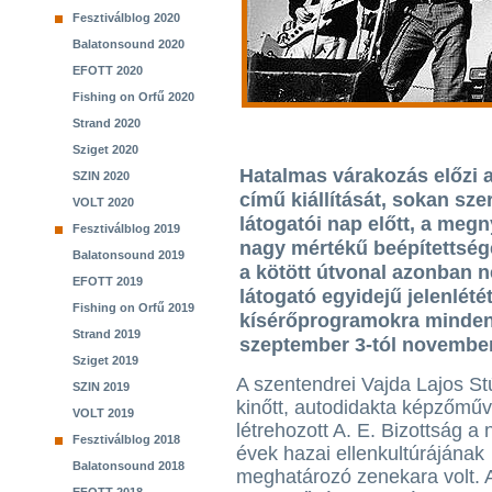
Fesztiválblog 2020
Balatonsound 2020
EFOTT 2020
Fishing on Orfű 2020
Strand 2020
Sziget 2020
Hatalmas várakozás előzi a
SZIN 2020
című kiállítását, sokan sze
VOLT 2020
látogatói nap előtt, a megn
Fesztiválblog 2019
nagy mértékű beépítettsége,
Balatonsound 2019
a kötött útvonal azonban 
EFOTT 2019
látogató egyidejű jelenlétét.
Fishing on Orfű 2019
kísérőprogramokra mindenk
Strand 2019
szeptember 3-tól novembe
Sziget 2019
A szentendrei Vajda Lajos St
SZIN 2019
kinőtt, autodidakta képzőműv
VOLT 2019
létrehozott A. E. Bizottság a
Fesztiválblog 2018
évek hazai ellenkultúrájának
Balatonsound 2018
meghatározó zenekara volt. 