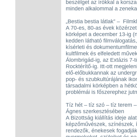
beszélget az írókkal a korszak
minden alkalommal a zenekar 
„Bestia bestia látlak” – Fil
A 70-es, 80-as évek közérze
körképet a december 13-ig (n
kedden látható filmválogatás
kísérleti és dokumentumfilmek
kultfilmek és elfeledett műve
Álombrigád-ig, az Extázis 7-tő
Rocktérítő-ig. Itt-ott megjelen
elő-előbukkannak az undergrou
pop- és szubkultúrájának iko
társadalmi körképben a hétkö
problémái is főszerephez jut
Tíz hét – tíz szó – tíz terem
Ágnes szerkesztésében
A Bizottság kiállítás ideje al
képzőművészek, színészek, í
rendezők, énekesek fogadják