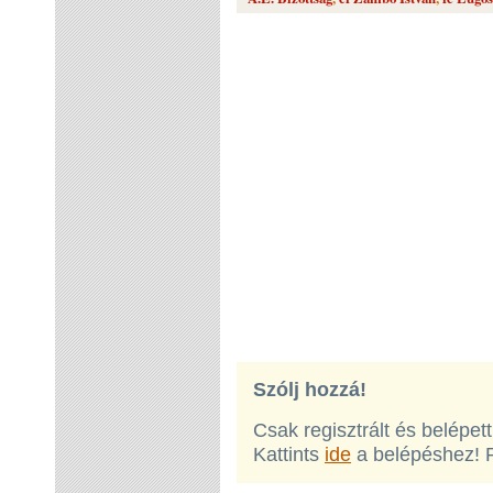
Szólj hozzá!
Csak regisztrált és belépet
Kattints
ide
a belépéshez! 