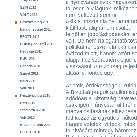
Sziget 2012
a nyolcvanas évek nagyszerű
SZIN 2012
teljesen a világunk, miközben
nem változott semmi.
VOLT 2012
Akik a nosztalgia nyújtotta 
Fesztiválblog 2011
kiállítást, alighanem csalódn
Balatonsound 2011
felhőtlen jópofáskodásként 
EFOTT 2011
volt. De nem halogatható t
Fishing on Orfű 2011
politikai rendszer átalakulása
Hegyalja 2011
évtized miatt, hanem azért s
PaFe 2011
alapjaihoz szeretnénk eljutni
visszaásni. A Bizottság telj
Pohoda 2011
aktuális, fontos ügy.
Sziget 2011
SZIN 2011
Adatok, érdekességek, külö
Volt 2011
A Bizottság-tagok szellemisé
Fesztiválblog 2010
adódóan a Bizottság hatéve
PEN 2010
csak igen hiányosan állt rend
Stargarden 2010
megvalósításának elkezdések
tett közzé az együttes működ
Volt 2010
hangfelvételek, videók, fotók
Balatonsound 2010
felhívására mintegy háromezer
EFOTT 2010