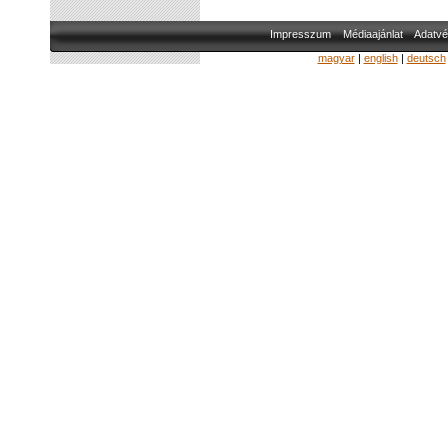
Impresszum
Médiaajánlat
Adatvé
magyar
|
english
|
deutsch