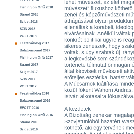
EFOTT 2018
lehet művészet, az élet maga
Fishing on Orfű 2018
művészet” fluxushoz köthető
zenei és képzőművészeti műf
Strand 2018
áthágásával olyan produktum
Sziget 2018
ellenálltak a korabeli, ideológ
SZIN 2018
elvárásainak. Anélkül váltak 
VOLT 2018
konkrét politikai ügyre is rea
Fesztiválblog 2017
sikeres zenészek, hogy szak
Balatonsound 2017
voltak, s úgy szabtak új irány
Fishing on Orfű 2017
a legkevésbé sem szándékozta
története túlmutat önmagán és
Strand 2017
által képviselt művészeti akt
Sziget 2017
erőteljes esztétikai hatást vá
SZIN 2017
A Műcsarnok kiállítása minde
VOLT 2017
közül főként Wahorn András,
Fesztiválblog 2016
István alkotásaira fókuszálva
Balatonsound 2016
EFOTT 2016
A kezdetek
A Bizottság zenekar megalap
Fishing on Orfű 2016
Szovjetunióból hazatért Was
Strand 2016
köthető, aki egy tervének me
Sziget 2016