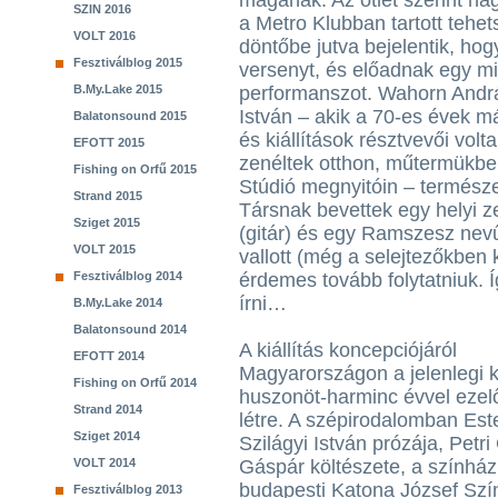
magának. Az ötlet szerint h
SZIN 2016
a Metro Klubban tartott tehe
VOLT 2016
döntőbe jutva bejelentik, hog
Fesztiválblog 2015
versenyt, és előadnak egy m
B.My.Lake 2015
performanszot. Wahorn Andrá
István – akik a 70-es évek m
Balatonsound 2015
és kiállítások résztvevői vol
EFOTT 2015
zenéltek otthon, műtermükben 
Fishing on Orfű 2015
Stúdió megnyitóin – természe
Strand 2015
Társnak bevettek egy helyi z
Sziget 2015
(gitár) és egy Ramszesz nevű
VOLT 2015
vallott (még a selejtezőkben 
Fesztiválblog 2014
érdemes tovább folytatniuk. Í
írni…
B.My.Lake 2014
Balatonsound 2014
A kiállítás koncepciójáról
EFOTT 2014
Magyarországon a jelenlegi ko
Fishing on Orfű 2014
huszonöt-harminc évvel ezelő
Strand 2014
létre. A szépirodalomban Es
Sziget 2014
Szilágyi István prózája, Pet
VOLT 2014
Gáspár költészete, a szính
budapesti Katona József Szín
Fesztiválblog 2013