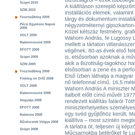
Bizottságról – ezek többsége l
Sziget 2010
A kiállításon szereplő képző
SZIN 2010
installációs elemek, valamint
Fesztiválblog 2009
tárgy és dokumentum installá
Pécsi Egyetemi Napok
négyzetméternyi gipszkarton-v
2009
Közel kétszáz festmény, grafik
VOLT 2009
Wahorn András, fe Lugossy L
Balatonsound 2009
mellett a tárlaton villanássz
EFOTT 2009
végének, 80-as évek első fe
is, elsősorban azoknak a mű
Sziget 2009
akik a Bizottság-tagokhoz h
SZIN 2009
elsősorban a zene és a perfo
Fesztiválblog 2008
Első ízben láthatja a magya
Fishing on Orfű 2008
nő telefonnal című, 16,5 mét
VOLT 2008
Wahorn András A miniszter 
Balatonsound 2008
italbolt előtt című művét 19
Hegyalja 2008
rendezett kiállítás faláról T
miniszterhelyettes személye
EFOTT 2008
egy svéd gyűjtőhöz került, 
Balatone 2008
kiállítva – most szintén megte
Bűvészetek Völgye 2008
A tárlatra öt, teljesen új képz
Sziget 2008
Műcsarnokba betérőket fe L