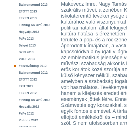
Makovecz Imre, Nagy Tamás,
Balatonsound 2013
szakrális művei, a zenében K
EFOTT 2013
iskolateremtő tevékenysége
FEZEN 2013
kultúrához való viszonyunkat
Fishing on Orfű 2013
politikai hatalom által felügy
Hegyalja 2013
kultúra hatása is érezhetően
PaFe 2013
területe a pop- és a rockzen
áporodott klímájában, a vasf
Sziget 2013
kapcsolódva a nyugati világh
SZIN 2013
az emblematikus jelensége vo
VOLT 2013
művészi szabadság akkor is l
Fesztiválblog 2012
erős korlátok közé szorítja a
Balatonsound 2012
külső kényszer nélkül, szaba
EFOTT 2012
amelyben a szabadság fogalm
EXIT 2012
volt használatos. Tevékenys
hanem a kifejezés eredeti é
FEZEN 2012
események jöttek létre. Ennek
Fishing on Orfű 2012
Számvetés egy korszakkal, s
Hegyalja 2012
egyik fontos elemével. A tárl
PaFe 2012
elfojtott emlékekről és – min
Pohoda 2012
szól. S nem utolsósorban arró