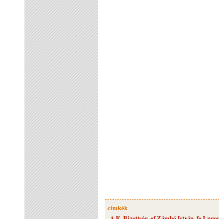
cimkék
A.E. Bizottság
,
ef Zámbó István
,
fe Lugos