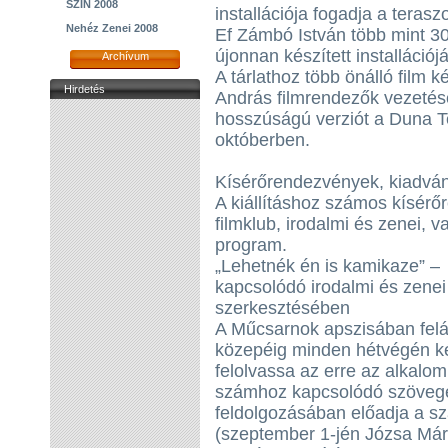
SZIN 2008
installációja fogadja a teras
Nehéz Zenei 2008
Ef Zámbó István több mint 300
újonnan készített installációj
Archívum
A tárlathoz több önálló film ké
Hirdetés
András filmrendezők vezetésé
hosszúságú verziót a Duna Te
októberben.
Kísérőrendezvények, kiadvá
A kiállításhoz számos kísérő
filmklub, irodalmi és zenei,
program.
„Lehetnék én is kamikaze” – 
kapcsolódó irodalmi és zenei
szerkesztésében
A Műcsarnok apszisában felá
közepéig minden hétvégén ké
felolvassa az erre az alkalomr
számhoz kapcsolódó szövegét
feldolgozásában előadja a s
(szeptember 1-jén Józsa Már