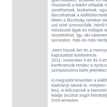
gyermekeket, szüleiket és na
résztvevői a felkért előadók i
zenélhetnek, festhetnek, rajz
táncolhatnak a kiállítóterme
héten a Bizottság zenekar da
szó köré szerveződik, hétről
művészeti ágak és műfajok 
vezetésével. Így, aki valame
sorozaton, más és más nézőpon
„Nem hiszek ám én a mennyor
kapcsolódó konferencia
2011. november 4-én és 5-é
konferenciát rendez a nyolcva
szimpóziumra bárki jelentkez
A megnyitót követően a kiállí
kiadványt adunk ki, melyben 
lesz. A Műcsarnok a Nemzeti
kiadja (ezúttal angol feliratta
DVD-lemezen.