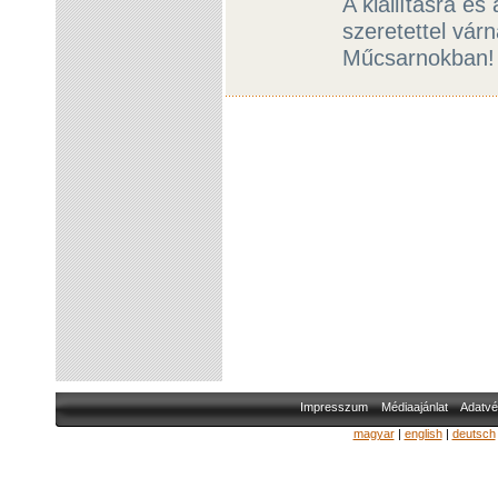
A kiállításra é
szeretettel vár
Műcsarnokban
Impresszum
Médiaajánlat
Adatvé
magyar
|
english
|
deutsch