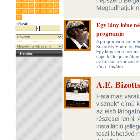
népszerű Bëlga 
17
18
19
20
21
22
23
Megtudhatjuk m
24
25
26
27
28
29
30
31
1
2
3
4
5
6
Egy lány kéne nék
Időszak:
-
programja
A programsorozat más
Kukorelly Endre és Háy
Egy lány kéne nékem 
Hirdetés
saját feldolgozásában
az írókkal a korszakró
zárja.
Tovább
A.E. Bizot
Hatalmas várako
visznek" című k
az első látogat
részesei lenni.
installáció jell
teszi lehetővé n