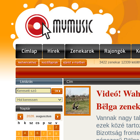
3422 zenekar 12339 letölt
Listázás
Cím
Videó! Wah
Bëlga zenek
Naptár
Vannak nagy tal
2026.
augusztus
h
k
sz
cs
p
sz
v
ezek közé tartoz
29
31
2
27
28
30
1
Bizottság front
4
6
3
5
7
8
9
10
11
12
13
14
15
16