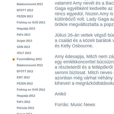
valamint Amy nevét és a Back
Balatonsound 2013
Gaga egyébként kedvelte az 
EFOTT 2013
nincs egyedül, hiszen Amy is 
FEZEN 2013
különböző volt. Lady Gaga azt
Fishing on Orfű 2013
örökre megváltoztatta a popz
Hegyalja 2013
Július 26-án vettek végső bú
PaFe 2013
a család és a közeli barátok 
Sziget 2013
és Kelly Osbourne.
SZIN 2013
VOLT 2013
Amy édesapja, Mitch nem zár
Fesztiválblog 2012
egy emlékkoncerttel búcsúzn
Balatonsound 2012
a részleteiről és a fellépők
EFOTT 2012
semmi biztosat. Mitch neves s
azonban még várhat néhány h
EXIT 2012
kiheveri a megrázkódtatásoka
FEZEN 2012
Fishing on Orfű 2012
Anikó
Hegyalja 2012
PaFe 2012
Forrás: Music News
Pohoda 2012