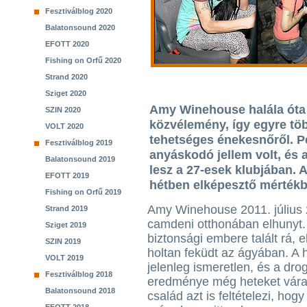
Fesztiválblog 2020
Balatonsound 2020
EFOTT 2020
Fishing on Orfű 2020
Strand 2020
Sziget 2020
Amy Winehouse halála óta s
SZIN 2020
közvélemény, így egyre tö
VOLT 2020
tehetséges énekesnőről. Pé
Fesztiválblog 2019
anyáskodó jellem volt, és
Balatonsound 2019
lesz a 27-esek klubjában. 
EFOTT 2019
hétben elképesztő mérték
Fishing on Orfű 2019
Amy Winehouse 2011. július
Strand 2019
camdeni otthonában elhunyt
Sziget 2019
biztonsági embere talált rá, 
SZIN 2019
holtan feküdt az ágyában. A 
VOLT 2019
jelenleg ismeretlen, és a dro
Fesztiválblog 2018
eredménye még heteket vára
Balatonsound 2018
család azt is feltételezi, hog