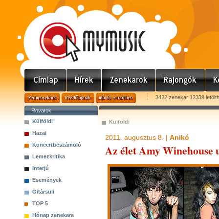
3422 zenekar 12339 letölt
Rovatok
Külföldi
Külföldi
Hazai
2011. augusztus 8. |
Anikó
Koncertbeszámoló
Az élet Amy Winehouse 
Lemezkritika
Interjú
Események
Gitársuli
TOP 5
Hónap zenekara