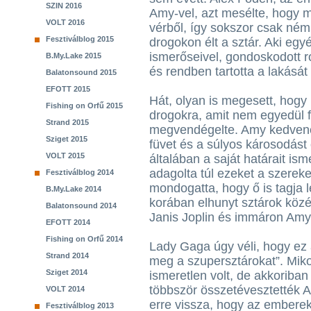
SZIN 2016
Amy-vel, azt mesélte, hogy miv
VOLT 2016
vérből, így sokszor csak ném
Fesztiválblog 2015
drogokon élt a sztár. Aki egy
ismerőseivel, gondoskodott ró
B.My.Lake 2015
és rendben tartotta a lakását 
Balatonsound 2015
EFOTT 2015
Hát, olyan is megesett, hogy 
Fishing on Orfű 2015
drogokra, amit nem egyedül fo
Strand 2015
megvendégelte. Amy kedvence
Sziget 2015
füvet és a súlyos károsodást
VOLT 2015
általában a saját határait is
adagolta túl ezeket a szereke
Fesztiválblog 2014
mondogatta, hogy ő is tagja 
B.My.Lake 2014
korában elhunyt sztárok közé
Balatonsound 2014
Janis Joplin és immáron Amy
EFOTT 2014
Fishing on Orfű 2014
Lady Gaga úgy véli, hogy ez a
Strand 2014
meg a szupersztárokat”. Mik
Sziget 2014
ismeretlen volt, de akkoriban 
többször összetévesztették 
VOLT 2014
erre vissza, hogy az emberek 
Fesztiválblog 2013