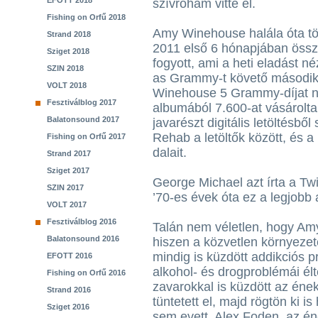
EFOTT 2018
szívroham vitte el.
Fishing on Orfű 2018
Amy Winehouse halála óta töb
Strand 2018
2011 első 6 hónapjában össz
Sziget 2018
fogyott, ami a heti eladást
SZIN 2018
as Grammy-t követő második 
VOLT 2018
Winehouse 5 Grammy-díjat ny
Fesztiválblog 2017
albumából 7.600-at vásárolt
Balatonsound 2017
javarészt digitális letöltés
Rehab a letöltők között, és a
Fishing on Orfű 2017
dalait.
Strand 2017
Sziget 2017
George Michael azt írta a Twi
SZIN 2017
’70-es évek óta ez a legjobb a
VOLT 2017
Fesztiválblog 2016
Talán nem véletlen, hogy Am
Balatonsound 2016
hiszen a közvetlen környezet
mindig is küzdött addikciós 
EFOTT 2016
alkohol- és drogproblémái élt
Fishing on Orfű 2016
zavarokkal is küzdött az én
Strand 2016
tüntetett el, majd rögtön ki 
Sziget 2016
sem evett. Alex Foden, az éne