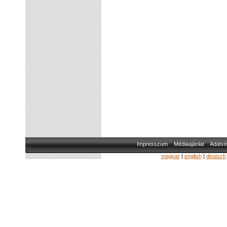
Impresszum
Médiaajánlat
Adatvé
magyar
|
english
|
deutsch