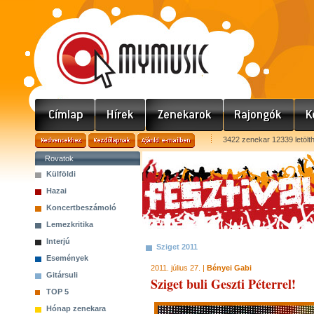
3422 zenekar 12339 letölt
Rovatok
Külföldi
Hazai
Koncertbeszámoló
Lemezkritika
Interjú
Sziget 2011
Események
2011. július 27. |
Bényei Gabi
Gitársuli
Sziget buli Geszti Péterrel!
TOP 5
Hónap zenekara