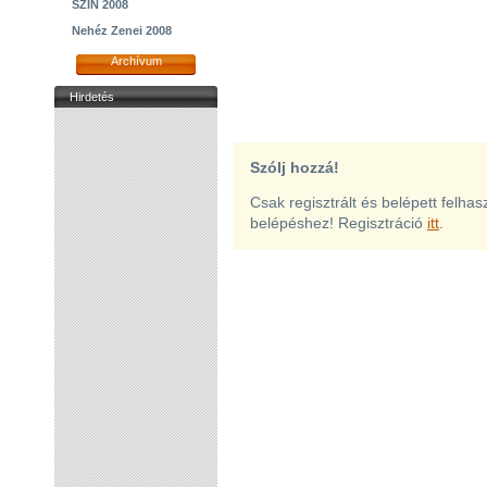
SZIN 2008
Nehéz Zenei 2008
Archívum
Hirdetés
Szólj hozzá!
Csak regisztrált és belépett felha
belépéshez! Regisztráció
itt
.