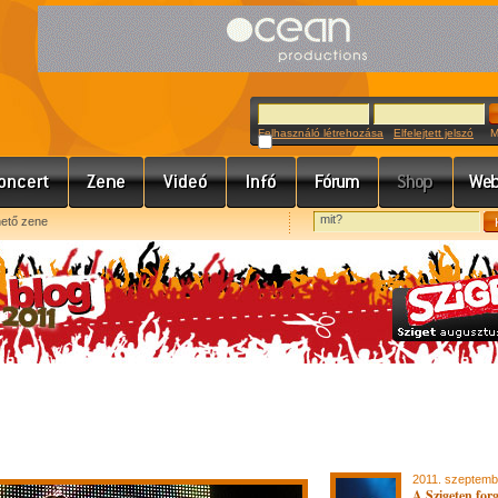
Felhasználó létrehozása
Elfelejtett jelszó
Meg
hető zene
2011. szeptemb
A Szigeten forg