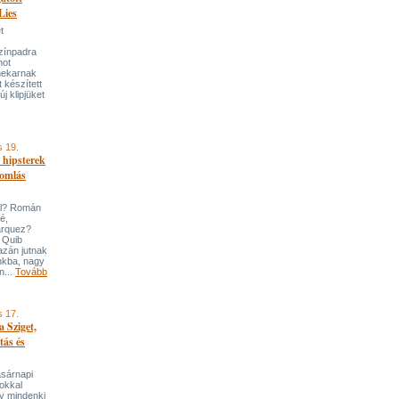
Lies
t
zínpadra
mot
enekarnak
t készített
j klipjüket
s 19.
 hipsterek
romlás
ól? Román
é,
arquez?
 Quib
zán jutnak
nkba, nagy
n...
Tovább
s 17.
a Sziget,
tás és
asárnapi
sokkal
gy mindenki