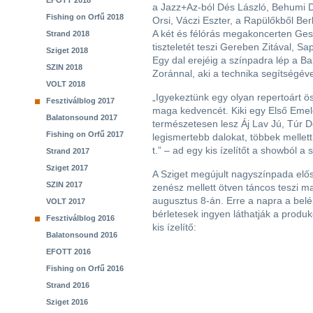
EFOTT 2018
a Jazz+Az-ból Dés László, Behumi 
Fishing on Orfű 2018
Orsi, Váczi Eszter, a Rapülőkből Ber
A két és félórás megakoncerten Geszt
Strand 2018
tiszteletét teszi Gereben Zitával, S
Sziget 2018
Egy dal erejéig a színpadra lép a Ba
SZIN 2018
Zoránnal, aki a technika segítségéve
VOLT 2018
„Igyekeztünk egy olyan repertoárt ö
Fesztiválblog 2017
maga kedvencét. Kiki egy Első Emele
Balatonsound 2017
természetesen lesz Áj Lav Jú, Túr D
Fishing on Orfű 2017
legismertebb dalokat, többek mellet
t.” – ad egy kis ízelítőt a showból a
Strand 2017
Sziget 2017
A Sziget megújult nagyszínpada elős
SZIN 2017
zenész mellett ötven táncos teszi ma
augusztus 8-án. Erre a napra a belép
VOLT 2017
bérletesek ingyen láthatják a produkc
Fesztiválblog 2016
kis ízelítő:
Balatonsound 2016
EFOTT 2016
Fishing on Orfű 2016
Strand 2016
Sziget 2016