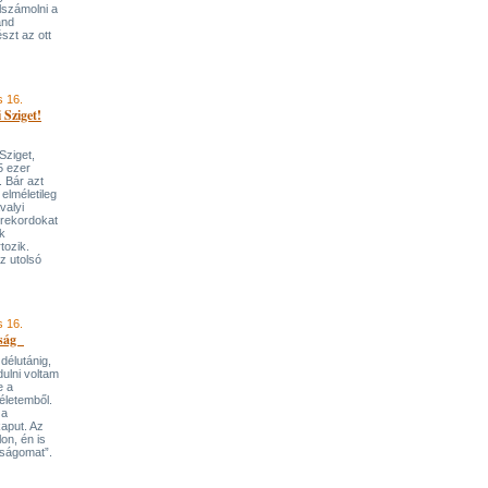
lszámolni a
and
szt az ott
s 16.
 Sziget!
 Sziget,
85 ezer
. Bár azt
elméletileg
valyi
 rekordokat
ik
tozik.
z utolsó
s 16.
nság
délutánig,
ulni voltam
e a
életemből.
 a
aput. Az
on, én is
nságomat”.