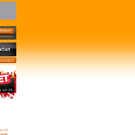
jegyez
er 14.
atott