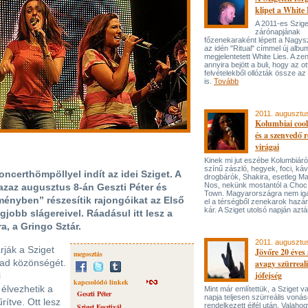
klipet a White 
A 2011-es Szige
zárónapjának
főzenekaraként lépett a Nagys
az idén "Ritual" címmel új albu
megjelentetett White Lies. A z
annyira bejött a buli, hogy az ot
felvételekből ollózták össze az ú
is.
Tovább
2011. augusztu
Kolumbiai cool
és a szenvedő 
virágai
Kinek mi jut eszébe Kolumbiár
színű zászló, hegyek, foci, káv
ncerthömpöllyel indít az idei Sziget. A
drogbárók, Shakira, esetleg M
Nos, nekünk mostantól a Choc
azaz augusztus 8-án Geszti Péter és
Town. Magyarországra nem iga
ményben” részesítik rajongóikat az Első
el a térségből zenekarok hazá
kár. A Sziget utolsó napján aztá
gjobb slágereivel. Ráadásul itt lesz a
a, a Gringo Sztár.
2011. augusztu
rják a Sziget
Jövőre 20 éves 
megosztás
ad közönségét.
avagy szürreali
jófejség
i
kapcsolódó linkek
élvezhetik a
Mint már említettük, a Sziget v
Geszti Péter
napja teljesen szürreális voná
ítve. Ott lesz
rendelkezett éjfél után. Valaho
Sziget Fesztivál