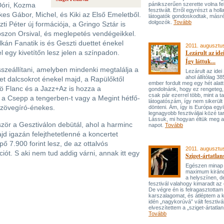
Dóri, Kozma
pánikszerűen szerette volna fe
fesztivált. Erről egyrészt a holl
kes Gábor, Michel, és Kiki az Első Emeletből.
látogatók gondoskodtak, másré
dolgozók.
Tovább
i Péter új formációja, a Gringo Sztár is
apszon Orsival, és meglepetés vendégeikkel.
lkán Fanatik is és Geszti duettet énekel
2011. augusztu
l egy kivetítőn lesz jelen a színpadon.
Lezárult az idei
Így láttuk...
sszeállítani, amelyben mindenki megtalálja a
Lezárult az idei
ahol állítólag 3
t dalcsokrot énekel majd, a Rapülőktől
ember fordult meg egy hét alatt
ö Flanc és a Jazz+Az is hozza a
gondolnánk, hogy ez rengeteg, 
csak pár ezerrel több, mint a ta
t a Csepp a tengerben-t vagy a Megint hétfő-
látogatószám, így nem sikerült
 szövegíró-énekes.
dönteni. Ám, így is Európa egy
legnagyobb fesztiváljai közé tar
Lássuk, mi hogyan éltük meg a
zör a Gesztiválon debütál, ahol a harminc
napot.
Tovább
jd igazán felejthetetlenné a koncertet
ő 7.900 forint lesz, de az ottalvós
2011. augusztu
iót. S aki nem tud addig várni, annak itt egy
Sziget-ártatla
Egészen minap 
maximum kiránd
a helyszínen, d
fesztivál valahogy kimaradt az 
De végre én is felragasztottam
karszalagomat, és átléptem a k
idén „nagykorúvá” vált fesztivál
elveszítettem a „sziget-ártatla
Tovább