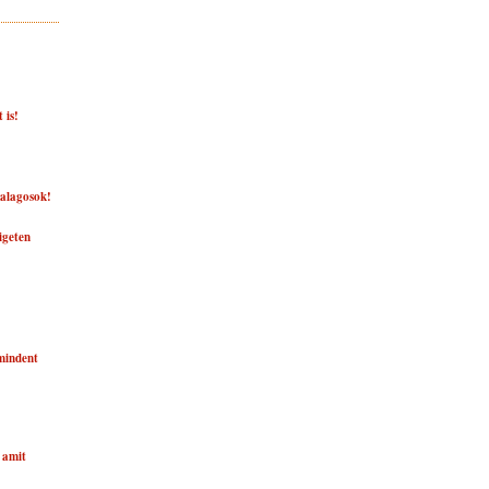
 is!
zalagosok!
igeten
mindent
 amit