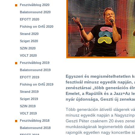
Fesztiválblog 2020
Balatonsound 2020
EFOTT 2020
Fishing on Orfű 2020
Strand 2020
Sziget 2020
SZIN 2020
VOLT 2020
Fesztiválblog 2019
Balatonsound 2019
Egyszeri és megismételhetetlen ko
EFOTT 2019
fesztivál mínusz egyedik napján, 
Fishing on Orfű 2019
zenésztársai „több generációs él
Strand 2019
Emelet, a Rapülők és a Jazz+Az le
nyár újdonsága, Geszti új zenekar
Sziget 2019
SZIN 2019
Több generáción átívelő slágerek vá
VOLT 2019
mínusz egyedik napján a Nagyszínp
Geszti Péter csaknem 20 éves zene
Fesztiválblog 2018
munkásságának legismertebb dalait 
Balatonsound 2018
rajongók egyetlen nagy koncertbe sűr