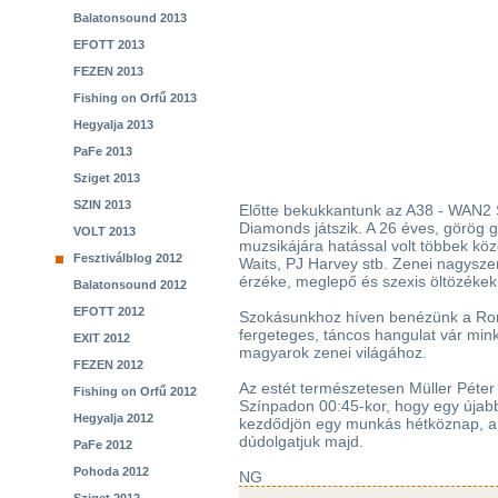
Balatonsound 2013
EFOTT 2013
FEZEN 2013
Fishing on Orfű 2013
Hegyalja 2013
PaFe 2013
Sziget 2013
SZIN 2013
Előtte bekukkantunk az A38 - WAN2 S
Diamonds játszik. A 26 éves, görög
VOLT 2013
muzsikájára hatással volt többek köz
Fesztiválblog 2012
Waits, PJ Harvey stb. Zenei nagysze
érzéke, meglepő és szexis öltözékek 
Balatonsound 2012
EFOTT 2012
Szokásunkhoz híven benézünk a Roma
fergeteges, táncos hangulat vár mink
EXIT 2012
magyarok zenei világához.
FEZEN 2012
Az estét természetesen Müller Péter 
Fishing on Orfű 2012
Színpadon 00:45-kor, hogy egy újabb 
Hegyalja 2012
kezdődjön egy munkás hétköznap, ah
dúdolgatjuk majd.
PaFe 2012
Pohoda 2012
NG