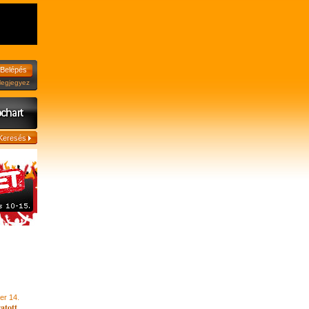
jegyez
er 14.
atott