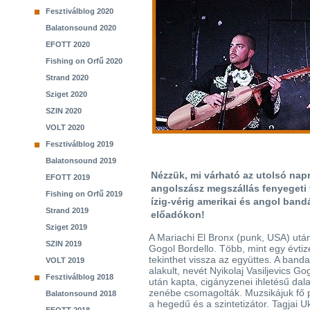
Fesztiválblog 2020
Balatonsound 2020
EFOTT 2020
Fishing on Orfű 2020
Strand 2020
Sziget 2020
SZIN 2020
VOLT 2020
Fesztiválblog 2019
Balatonsound 2019
Nézzük, mi várható az utolsó nap
EFOTT 2019
angolszász megszállás fenyegeti 
Fishing on Orfű 2019
ízig-vérig amerikai és angol ban
Strand 2019
előadókon!
Sziget 2019
A Mariachi El Bronx (punk, USA) utá
SZIN 2019
Gogol Bordello. Több, mint egy évti
tekinthet vissza az együttes. A ban
VOLT 2019
alakult, nevét Nyikolaj Vasiljevics Go
Fesztiválblog 2018
után kapta, cigányzenei ihletésű dal
zenébe csomagolták. Muzsikájuk fő pil
Balatonsound 2018
a hegedű és a szintetizátor. Tagjai U