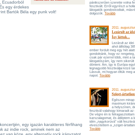
l, Ecuadorból
pánikszerűen szerette volna fe
fesztivált. Erről egyrészt a holl
 És egy érdekes
látogatók gondoskodtak, másré
nt Bartók Béla egy punk volt!
dolgozók.
Tovább
2011. augusztu
Lezárult az idei
Így láttuk...
Lezárult az idei
ahol állítólag 3
ember fordult meg egy hét alatt
gondolnánk, hogy ez rengeteg, 
csak pár ezerrel több, mint a ta
látogatószám, így nem sikerült
dönteni. Ám, így is Európa egy
legnagyobb fesztiváljai közé tar
Lássuk, mi hogyan éltük meg a
napot.
Tovább
2011. augusztu
Sziget-ártatla
Egészen minap 
maximum kiránd
a helyszínen, d
fesztivál valahogy kimaradt az 
De végre én is felragasztottam
karszalagomat, és átléptem a k
idén „nagykorúvá” vált fesztivál
 koncertjén, egy igazán karakteres férfihang
elveszítettem a „sziget-ártatla
uk az indie rock, aminek nem az
Tovább
z van köze, egy alternatív rock irányzatot