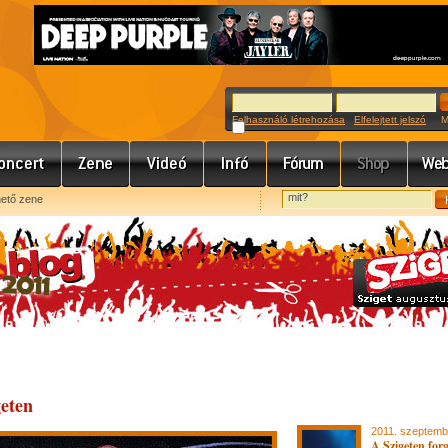
Felhasználó létrehozása
Elfelejtett jelszó
Meg
hető zene
geten
2011. szeptemb
A Szigeten forg