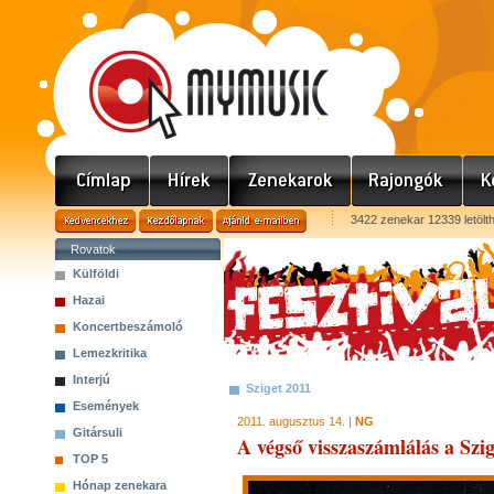
3422 zenekar 12339 letölt
Rovatok
Külföldi
Hazai
Koncertbeszámoló
Lemezkritika
Interjú
Sziget 2011
Események
2011. augusztus 14. |
NG
Gitársuli
A végső visszaszámlálás a Szi
TOP 5
Hónap zenekara