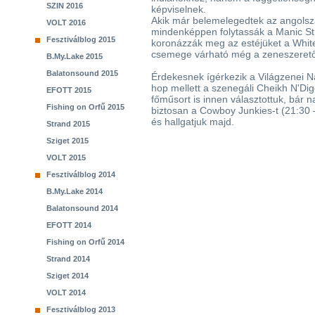
SZIN 2016
képviselnek.
Akik már belemelegedtek az angolszá
VOLT 2016
mindenképpen folytassák a Manic Str
Fesztiválblog 2015
koronázzák meg az estéjüket a White
csemege várható még a zeneszeret
B.My.Lake 2015
Balatonsound 2015
Érdekesnek ígérkezik a Világzenei N
hop mellett a szenegáli Cheikh N'Dig
EFOTT 2015
főműsort is innen választottuk, bár n
Fishing on Orfű 2015
biztosan a Cowboy Junkies-t (21:30 
és hallgatjuk majd.
Strand 2015
Sziget 2015
VOLT 2015
Fesztiválblog 2014
B.My.Lake 2014
Balatonsound 2014
EFOTT 2014
Fishing on Orfű 2014
Strand 2014
Sziget 2014
VOLT 2014
Fesztiválblog 2013