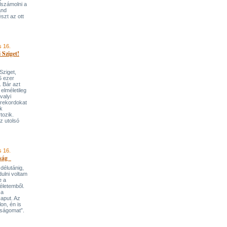
lszámolni a
and
szt az ott
s 16.
 Sziget!
 Sziget,
85 ezer
. Bár azt
elméletileg
valyi
 rekordokat
ik
tozik.
z utolsó
s 16.
nság
délutánig,
ulni voltam
e a
életemből.
 a
aput. Az
on, én is
nságomat”.