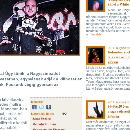
klipet a White 
A 2011-es Szige
zárónapjának
főzenekaraként lépett a Nagys
az idén "Ritual" címmel új albu
megjelentetett White Lies. A z
annyira bejött a buli, hogy az ot
felvételekből ollózták össze az ú
is.
Tovább
2011. augusztu
Kolumbiai cool
és a szenvedő 
virágai
Kinek mi jut eszébe Kolumbiár
színű zászló, hegyek, foci, káv
ra! Úgy tűnik, a Nagyszínpadot
drogbárók, Shakira, esetleg M
Nos, nekünk mostantól a Choc
vasárnap, egymásnak adják a kilincset az
Town. Magyarországra nem iga
dák. Fussunk végig gyorsan az
el a térségből zenekarok hazá
kár. A Sziget utolsó napján aztá
n következik a
megosztás
2011. augusztu
zedes múltra
Jövőre 20 éves 
da Manattan-ben
avagy szürreali
gol, orosz író
kapcsolódó linkek
jófejség
aikat punk
Sziget Fesztivál
Mint már említettük, a Sziget v
léreit alkotják
Mariachi El Bronx
napja teljesen szürreális voná
krajnából,
rendelkezett éjfél után. Valaho
Marina and the Diamonds