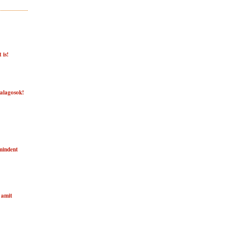
 is!
zalagosok!
mindent
 amit