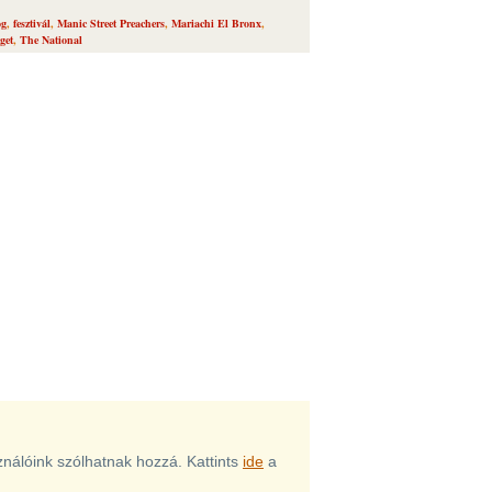
og
,
fesztivál
,
Manic Street Preachers
,
Mariachi El Bronx
,
iget
,
The National
sználóink szólhatnak hozzá. Kattints
ide
a