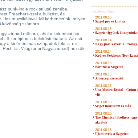
sz punk-indie rock stílusú zenébe,
További hírek
eet Preachers-szel a bulizást, és
2011.08.15.
 Lies muzsikájával. Mi körbenézünk, milyen
Sziget pro és kontra
ő közönség számára.
2011.08.15.
Sziget: vigyétek ki anyátokat
agyszínpad műsora, ahol a kolumbiai hip-
el Lô zenéjébe is belekóstolhatunk. Az esti
2011.08.14.
agy a kísértés más színpadok felé is: mi
Nagy port kavart a Prodigy
– Pesti Est Világzenei Nagyszínpad) nézzük
2011.08.14.
Kedves Széchenyi Terv kars
2011.08.13.
Borozás a Szigeten
2011.08.13.
A hercegi szerenád
2011.08.13.
Una Musica Brutal - Gotan 
vitt!
2011.08.13.
Sziget misztikum és más
2011.08.13.
The Chemical Brothers vagy
akartok
2011.08.13.
Újabb esély a Szigeten