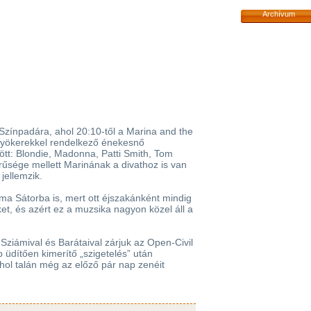
Archívum
zínpadára, ahol 20:10-től a Marina and the
 gyökerekkel rendelkező énekesnő
ött: Blondie, Madonna, Patti Smith, Tom
rűsége mellett Marinának a divathoz is van
jellemzik.
 Sátorba is, mert ott éjszakánként mindig
et, és azért ez a muzsika nagyon közel áll a
Sziámival és Barátaival zárjuk az Open-Civil
üdítően kimerítő „szigetelés” után
ol talán még az előző pár nap zenéit