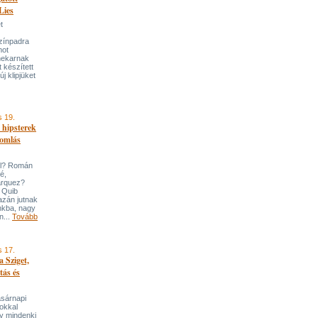
Lies
t
zínpadra
mot
enekarnak
t készített
j klipjüket
s 19.
 hipsterek
romlás
ól? Román
é,
arquez?
 Quib
zán jutnak
nkba, nagy
n...
Tovább
s 17.
a Sziget,
tás és
asárnapi
sokkal
gy mindenki