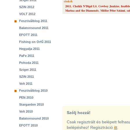
Sziget 2012
cimkék
2011
,
Cheikh N'Digel Lô
,
Cowboy Junkies
,
fesztbl
SZIN 2012
Marina and the Diamonds
,
Müller Péter Sziámi
,
sz
VOLT 2012
Fesztiválblog 2011
Balatonsound 2011
EFOTT 2011
Fishing on Orfű 2011
Hegyalja 2011
PaFe 2011
Pohoda 2011
Sziget 2011
SZIN 2011
Volt 2011
Fesztiválblog 2010
PEN 2010
Stargarden 2010
Volt 2010
Szólj hozzá!
Balatonsound 2010
Csak regisztrált és belépett felha
EFOTT 2010
belépéshez! Regisztráció
itt
.