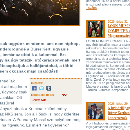
december 16-án a berlini Uber
is színpadra lép a magyar prod
Tovább
2026. július 31.
LOOK MUM 
COMPUTER el
Magyarország
LOOK MUM NO COMPUTER oly
csak tegyünk mindenre, ami nem hiphop.
egy őrült feltaláló, csak a talá
rakétaként, hanem elsősorban
ndergroundé a Dürer Kert, ugyanis
hangszerekként öltenek testet. 
l, immár az ötödik alkalommal. Ezt
már szintetizátoros kerékpárt 
orgonát is, de a technikai bravú
agy ha úgy tetszik, utókarácsonynak, mert
zseniálisan manőverezik a ha
tcsaphatjuk a hallójáratokat, a többi
birodalmában is, koncertjei ren
teltházasok, számos előadóval
n sem okoznak majd csalódást!
már producerként és társszerz
Legutóbb az Eurovízión feltűnt 
Eins, Zwei, Drei-jal futott nagyo
Zenedíjak
megosztás
február 19-én pedig először hal
eket ad majdnem
Magyarországon is bravúros fe
Turbina Kulturális Központban.
l, úgyhogy csak
kapcsolódó linkek
vainkkal. Ott
Dürer Kert
tazűrrel
2026. július 29.
A brit drill pa
iányozhatnak a Kriminal különítmény
Dürer Kertben
z NKS sem. Jön a Hősök is, hogy kiderítse,
koncerteznek
e biztosan. A Punnany Massif személyében meg
A brit hiphop- és grime-színtér
, ha figyelünk. És miért ne figyelnénk?
legizgalmasabb jelensége, a P