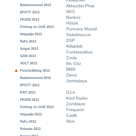
Fellépnek:
Balatonsound 2013
Akkezdet Phiai
NKS
EFOTT 2013
Bankos
FEZEN 2013
Hősök
Fishing on Orfű 2013
Punnany Massif
Hegyalja 2013
Siskafinuccsi
DSP
PaFe 2013
Killakikitt
Sziget 2013
Funktasztikus
SZIN 2013
Zsola
Mc Gőz
VOLT 2013
BMB
Fesztiválblog 2012
Deniz
Balatonsound 2012
Jambalaya
EFOTT 2012
DJ-k:
EXIT 2012
Kool Kasko
FEZEN 2012
Zomblaze
Fishing on Orfű 2012
Frequent
Hegyalja 2012
Cadik
Nice
PaFe 2012
Pohoda 2012