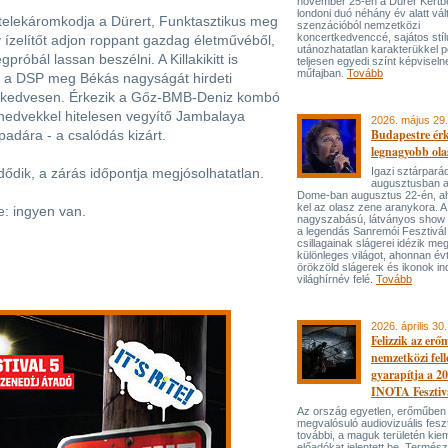
november 25-én a Dürer Kertben
londoni duó néhány év alatt vál
y telekáromkodja a Dürert, Funktasztikus meg
szenzációból nemzetközi
koncertkedvenccé, sajátos stí
y ízelítőt adjon roppant gazdag életművéből,
utánozhatatlan karakterükkel p
róbál lassan beszélni. A Killakikitt is
teljesen egyedi színt képviseln
műfajban.
Tovább
, a DSP meg Békás nagyságát hirdeti
l, kedvesen. Érkezik a Gőz-BMB-Deniz kombó
estnedvekkel hitelesen vegyítő Jambalaya
2026. május 29.
Budapestre ér
adára - a csalódás kizárt.
legnagyobb ola
ődik, a zárás időpontja megjósolhatatlan.
Igazi sztárpará
augusztusban 
Dome-ban augusztus 22-én, aho
kel az olasz zene aranykora. A
e: ingyen van.
nagyszabású, látványos show
a legendás Sanremói Fesztivál
csillagainak slágerei idézik meg
különleges világot, ahonnan év
örökzöld slágerek és ikonok ind
világhírnév felé.
Tovább
2026. április 30.
Felizzik az erő
nemzetközi fel
gyarapítja a 2
INOTA Fesztiv
Az ország egyetlen, erőműben
megvalósuló audiovizuális feszt
további, a maguk területén kie
előadókat jelentett be. Termés