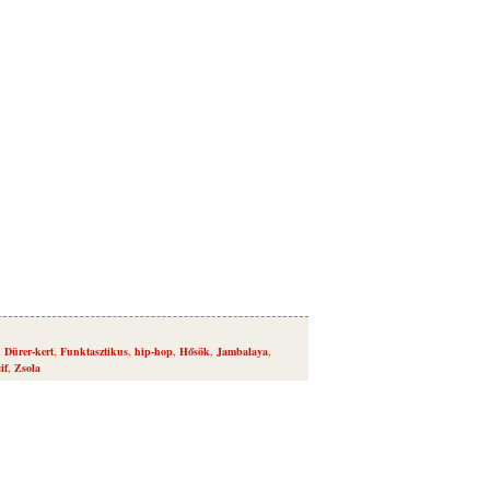
,
Dürer-kert
,
Funktasztikus
,
hip-hop
,
Hősök
,
Jambalaya
,
if
,
Zsola