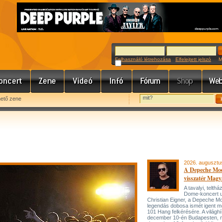
Felhasználó létrehozása
Elfelejtett jelszó
Meg
hető zene
2026. augusztu
A Depeche Mo
visszatér Magy
A tavalyi, telt
Dome-koncert 
Christian Eigner, a Depeche M
legendás dobosa ismét igent m
101 Hang felkérésére. A világh
december 10-én Budapesten, 