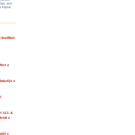
ítás, ami
a kapuit.
s headliner
isco a
dukciója a
i
 CALL &
ezik a
e
mját a