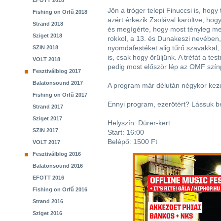
EFOTT 2018
Jön a tróger telepi Finuccsi is, hog
Fishing on Orfű 2018
azért érkezik Zsolával karöltve, hog
Strand 2018
és megígérte, hogy most tényleg megp
Sziget 2018
rokkol, a 13. és Dunakeszi nevében
nyomdafestéket alig tűrő szavakka
SZIN 2018
is, csak hogy örüljünk. A tréfát a t
VOLT 2018
pedig most először lép az OMF színp
Fesztiválblog 2017
Balatonsound 2017
A program már délután négykor kezd
Fishing on Orfű 2017
Ennyi program, ezerötért? Lássuk b
Strand 2017
Sziget 2017
Helyszín: Dürer-kert
SZIN 2017
Start: 16:00
Belépő: 1500 Ft
VOLT 2017
Fesztiválblog 2016
Balatonsound 2016
EFOTT 2016
Fishing on Orfű 2016
Strand 2016
Sziget 2016