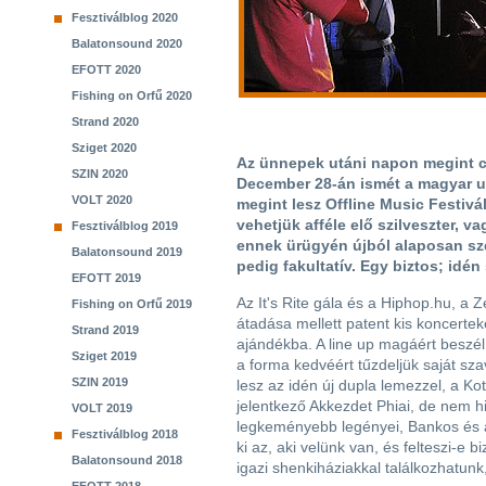
Fesztiválblog 2020
Balatonsound 2020
EFOTT 2020
Fishing on Orfű 2020
Strand 2020
Sziget 2020
Az ünnepek utáni napon megint 
SZIN 2020
December 28-án ismét a magyar u
VOLT 2020
megint lesz Offline Music Festivá
vehetjük afféle elő szilveszter, v
Fesztiválblog 2019
ennek ürügyén újból alaposan szé
Balatonsound 2019
pedig fakultatív. Egy biztos; idé
EFOTT 2019
Az It's Rite gála és a Hiphop.hu, a 
Fishing on Orfű 2019
átadása mellett patent kis koncert
Strand 2019
ajándékba. A line up magáért beszé
Sziget 2019
a forma kedvéért tűzdeljük saját sza
SZIN 2019
lesz az idén új dupla lemezzel, a Kot
jelentkező Akkezdet Phiai, de nem h
VOLT 2019
legkeményebb legényei, Bankos és a
Fesztiválblog 2018
ki az, aki velünk van, és felteszi-
Balatonsound 2018
igazi shenkiháziakkal találkozhatunk