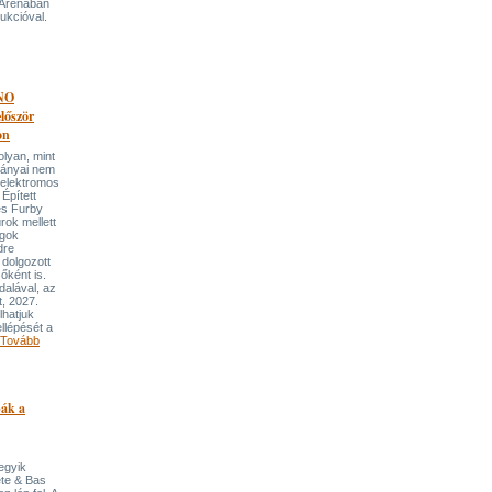
 Arénában
ukcióval.
NO
őször
on
an, mint
lmányai nem
 elektromos
Épített
és Furby
rok mellett
ngok
dre
 dolgozott
őként is.
dalával, az
t, 2027.
lhatjuk
llépését a
Tovább
pák a
 egyik
ete & Bas