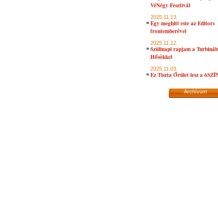
VéNégy Fesztivál
2025.11.13.
Egy meghitt este az Editors
frontemberével
2025.11.12.
Szülinapi rapjam a Turbiná
Hősökkel
2025.11.03.
Ez Tiszta Őrület lesz a 6SZ
Archívum