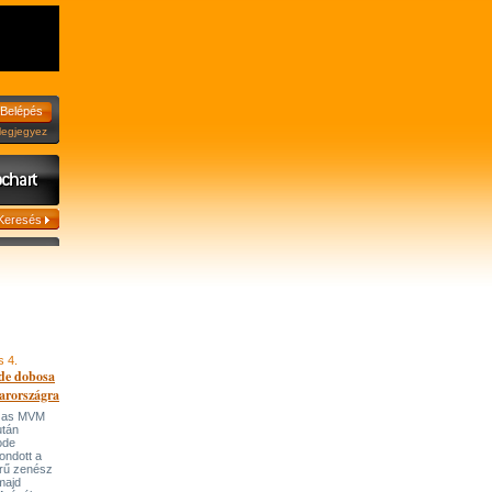
jegyez
s 4.
de dobosa
arországra
házas MVM
után
ode
ondott a
írű zenész
majd