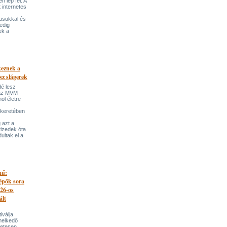
 lép fel. A
t internetes
lusukkal és
edig
ek a
keznek a
sz slágerek
dé lesz
az MVM
l életre
 keretében
 azt a
tizedek óta
ultak el a
mű:
lépők sora
026-os
ált
iválja
melkedő
zetesen