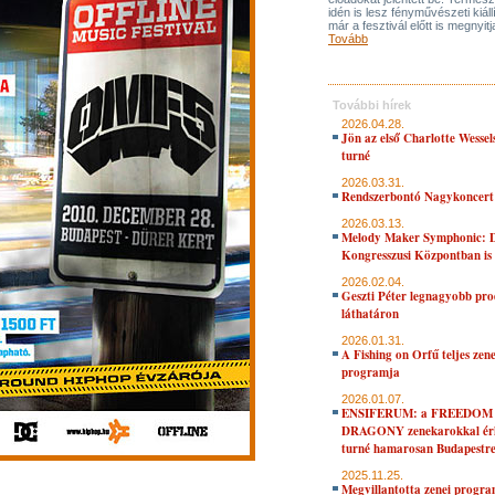
idén is lesz fényművészeti kiáll
már a fesztivál előtt is megnyitj
Tovább
További hírek
2026.04.28.
Jön az első Charlotte Wessel
turné
2026.03.31.
Rendszerbontó Nagykoncert
2026.03.13.
Melody Maker Symphonic: D
Kongresszusi Központban is
2026.02.04.
Geszti Péter legnagyobb pro
láthatáron
2026.01.31.
A Fishing on Orfű teljes zene
programja
2026.01.07.
ENSIFERUM: a FREEDOM
DRAGONY zenekarokkal érk
turné hamarosan Budapestr
2025.11.25.
Megvillantotta zenei progra