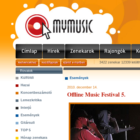
3422 zenekar 12339 letölt
Rovatok
Külföldi
Események
Hazai
2010. december 14.
Offline Music Festival 5.
Koncertbeszámoló
Lemezkritika
Interjú
Események
Gitársuli
TOP 5
Hónap zenekara