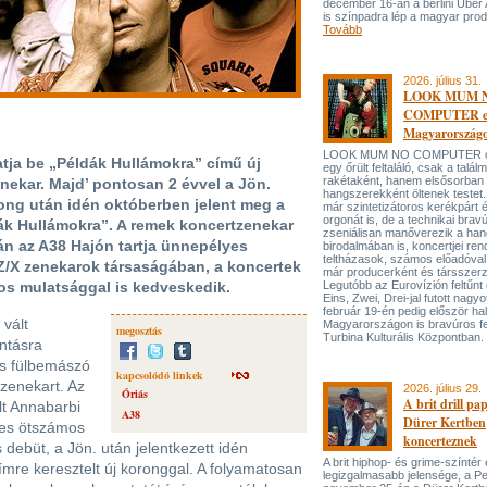
december 16-án a berlini Uber
is színpadra lép a magyar prod
Tovább
2026. július 31.
LOOK MUM 
COMPUTER el
Magyarország
LOOK MUM NO COMPUTER oly
tja be „Példák Hullámokra” című új
egy őrült feltaláló, csak a talá
rakétaként, hanem elsősorban
nekar. Majd’ pontosan 2 évvel a Jön.
hangszerekként öltenek testet. 
ong után idén októberben jelent meg a
már szintetizátoros kerékpárt 
orgonát is, de a technikai bravú
ák Hullámokra”. A remek koncertzenekar
zseniálisan manőverezik a ha
án az A38 Hajón tartja ünnepélyes
birodalmában is, koncertjei ren
teltházasok, számos előadóval
/X zenekarok társaságában, a koncertek
már producerként és társszerz
s mulatsággal is kedveskedik.
Legutóbb az Eurovízión feltűnt 
Eins, Zwei, Drei-jal futott nagyo
február 19-én pedig először hal
vált
Magyarországon is bravúros fe
megosztás
Turbina Kulturális Központban.
ntásra
is fülbemászó
kapcsolódó linkek
zenekart. Az
2026. július 29.
Óriás
A brit drill pa
lt Annabarbi
A38
Dürer Kertben
-es ötszámos
koncerteznek
ebüt, a Jön. után jelentkezett idén
A brit hiphop- és grime-színtér
mre keresztelt új koronggal. A folyamatosan
legizgalmasabb jelensége, a P