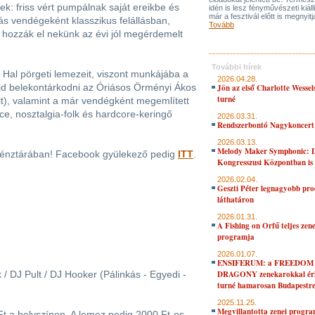
k: friss vért pumpálnak saját ereikbe és
idén is lesz fényművészeti kiáll
már a fesztivál előtt is megnyitj
ás vendégeként klasszikus felállásban,
Tovább
e hozzák el nekünk az évi jól megérdemelt
További hírek
 Hal pörgeti lemezeit, viszont munkájába a
2026.04.28.
jd belekontárkodni az Óriásos Örményi Ákos
Jön az első Charlotte Wessel
turné
t), valamint a már vendégként megemlített
ce, nosztalgia-folk és hardcore-keringő
2026.03.31.
Rendszerbontó Nagykoncert
2026.03.13.
Melody Maker Symphonic: D
pénztárában! Facebook gyülekező pedig
ITT
.
Kongresszusi Központban is
2026.02.04.
Geszti Péter legnagyobb pro
láthatáron
2026.01.31.
A Fishing on Orfű teljes zene
programja
2026.01.07.
ENSIFERUM: a FREEDOM
/ DJ Pult / DJ Hooker (Pálinkás - Egyedi -
DRAGONY zenekarokkal érk
turné hamarosan Budapestr
2025.11.25.
Megvillantotta zenei progra
Ft a helyszínen. A lemez pedig 2000 Ft-os