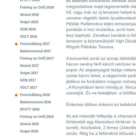
EFOTT 2018
és lelkesen koncertező zenekar külö
megszólalnak majd legismertebb slág
Fishing on Orfű 2018
hő, vagy már az új lemezen helyet k
Strand 2018
zenekar régebbi dalok újraélesztését
Sziget 2018
Példák Hullámokra teljes lemezanya
portékát is hoz mutatóba, arról nem
SZIN 2018
lesz kapható. Zenekari barátok is fe
VOLT 2018
lemezen is közreműködő Vigh Dávid 
Fesztiválblog 2017
Mögött Pálinkás Tamása.
Balatonsound 2017
A koncertek sorát az aznap debütál
Fishing on Orfű 2017
három serény férfi készít retrósan 
Strand 2017
popot. Az alapanyagok listája retten
Sziget 2017
szinte bármi lehet, a végtermék ped
SZIN 2017
játékos és fordulatos magyar szöve
„ A Konyhában lenni mindig jó. Nincs
VOLT 2017
szeretjük. És ne feledjétek: a hűtőbe
Fesztiválblog 2016
Balatonsound 2016
Érdemes időben érkezni és belekósto
EFOTT 2016
Az est második fellépője a viharsaro
Fishing on Orfű 2016
történetük egy klasszikus történet: 
Strand 2016
turnék, fesztiválok, 2 lemez (Jelent
Sziget 2016
során. Még ha a feltörekvő időszak u