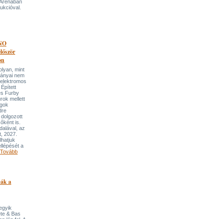
 Arénában
ukcióval.
NO
őször
on
an, mint
lmányai nem
 elektromos
Épített
és Furby
rok mellett
ngok
dre
 dolgozott
őként is.
dalával, az
t, 2027.
lhatjuk
llépését a
Tovább
pák a
 egyik
ete & Bas