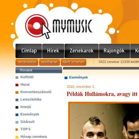
3422 zenekar 12339 letölt
Rovatok
Külföldi
Események
Hazai
2010. november 2.
Példák Hullámokra, avagy itt
Koncertbeszámoló
Lemezkritika
Interjú
Események
Gitársuli
TOP 5
Hónap zenekara