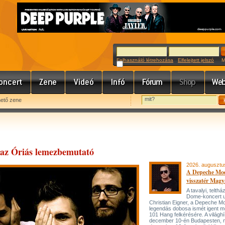
Felhasználó létrehozása
Elfelejtett jelszó
Meg
hető zene
 az Óriás lemezbemutató
2026. augusztu
A Depeche Mo
visszatér Magy
A tavalyi, telt
Dome-koncert 
Christian Eigner, a Depeche M
legendás dobosa ismét igent m
101 Hang felkérésére. A világh
december 10-én Budapesten, 