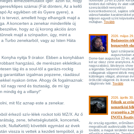
nleges lemezbemutatót ígér: azon túl, hogy
november 25-én a Dürer Kertben
londoni duó néhány év alatt vál
eres/klipes számai (Fát dönteni, Az a kellő
szenzációból nemzetközi
koncertkedvenccé, sajátos stí
apó Az egyikben ott és Gyere gyere), a
utánozhatatlan karakterükkel p
 is tervezi, amellett hogy elhangzik majd a
teljesen egyedi színt képviseln
műfajban.
Tovább
ga. A koncerten a zenekar mindenféle új
 beszélve, hogy az új korong akciós áron
ltűnnek majd a színpadon, úgy, mint a
2026. május 29.
Budapestre ér
a Turbo zenekarból, vagy az Isten Háta
legnagyobb ola
Igazi sztárpará
augusztusban 
ó Konyha nyitja 9 órakor. Ebben a konyhában
Dome-ban augusztus 22-én, aho
kel az olasz zene aranykora. A
lerobbant hangzású, de merészen eklektikus
nagyszabású, látványos show
etesen tág és a soul-tól a garázs-rockig
a legendás Sanremói Fesztivál
csillagainak slágerei idézik meg
ig garantáltan izgalmas popzene, ráadásul
különleges világot, ahonnan év
gekkel nyakon öntve. Ahogy ők fogalmaznak:
örökzöld slágerek és ikonok ind
világhírnév felé.
Tovább
 túl nagy rend és tisztaság, de mi így
n mindig ég a villany!“
2026. április 30.
Felizzik az erő
lni, mit főz aznap este a zenekar.
nemzetközi fel
gyarapítja a 2
kból érkező szív-lélek rockot toló MZ/X. Az ő
INOTA Fesztiv
barátság, zene, tehetségkutatók, koncertek,
Az ország egyetlen, erőműben
kezik; NullaKettő) követték egymást az évek
megvalósuló audiovizuális feszt
további, a maguk területén kie
tán vissza is vettek a kezdeti tempóból, a jó
előadókat jelentett be. Termés