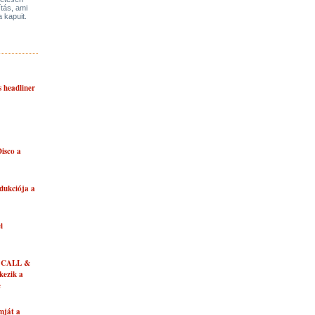
ítás, ami
a kapuit.
s headliner
isco a
dukciója a
i
 CALL &
ezik a
e
mját a