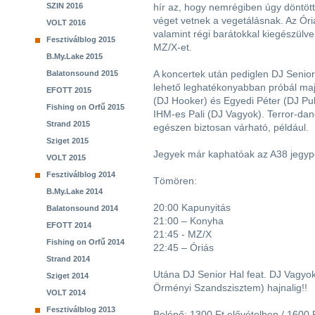
SZIN 2016
hír az, hogy nemrégiben úgy döntötte
véget vetnek a vegetálásnak. Az Óri
VOLT 2016
valamint régi barátokkal kiegészülv
Fesztiválblog 2015
MZ/X-et.
B.My.Lake 2015
A koncertek után pediglen DJ Senior
Balatonsound 2015
lehető leghatékonyabban próbál ma
EFOTT 2015
(DJ Hooker) és Egyedi Péter (DJ Pul
Fishing on Orfű 2015
IHM-es Pali (DJ Vagyok). Terror-dan
Strand 2015
egészen biztosan várható, például.
Sziget 2015
Jegyek már kaphatóak az A38 jegy
VOLT 2015
Fesztiválblog 2014
Tömören:
B.My.Lake 2014
20:00 Kapunyitás
Balatonsound 2014
21:00 – Konyha
EFOTT 2014
21:45 - MZ/X
Fishing on Orfű 2014
22:45 – Óriás
Strand 2014
Utána DJ Senior Hal feat. DJ Vagyok 
Sziget 2014
Örményi Szandszisztem) hajnalig!!
VOLT 2014
Fesztiválblog 2013
Belépő: 1300 Ft elővételben / 1600 