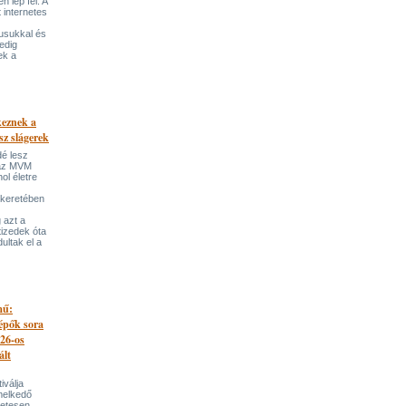
 lép fel. A
t internetes
lusukkal és
edig
ek a
keznek a
sz slágerek
dé lesz
az MVM
l életre
 keretében
 azt a
tizedek óta
ultak el a
mű:
lépők sora
026-os
ált
iválja
melkedő
zetesen