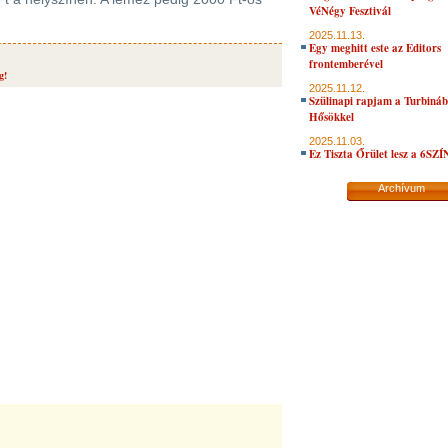
VéNégy Fesztivál
2025.11.13.
Egy meghitt este az Editors
frontemberével
g!
2025.11.12.
Szülinapi rapjam a Turbiná
Hősökkel
2025.11.03.
Ez Tiszta Őrület lesz a 6SZ
Archívum