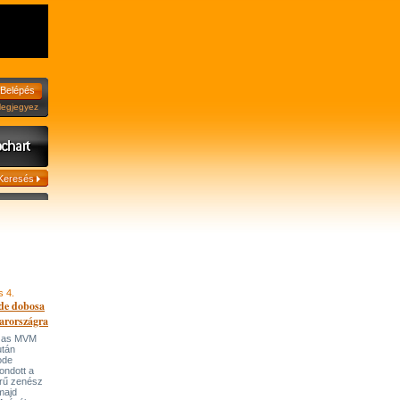
jegyez
s 4.
de dobosa
arországra
házas MVM
után
ode
ondott a
írű zenész
majd