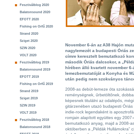
Fesztiválblog 2020
Balatonsound 2020
EFOTT 2020
Fishing on Orfű 2020
Strand 2020
Sziget 2020
November 6-án az A38 Hajón muta
SZIN 2020
nagylemezét a budapesti Óriás ze
VOLT 2020
címre keresztelt bemutatkozó kor
második Óriás dalcsokor, a „Péld
Fesztiválblog 2019
hírében álló kvartett november 6-
Balatonsound 2019
lemezbemutatóját a Konyha és MZ
EFOTT 2019
után pedig nem szokványos tánco
Fishing on Orfű 2019
2008-as debüt-lemeze óta szokássá 
Strand 2019
reménységnek, űrbetöltőnek, dobba
Sziget 2019
képesnek titulálni az odalépős, még
SZIN 2019
gitárzenében utazó budapesti Óriás 
indie-rock legendaként is aposztrofá
VOLT 2019
romjain alapított együttes egy 2007
Fesztiválblog 2018
bemutatkozó anyag, majd a 2008-as d
Balatonsound 2018
októberben a „Példák Hullámokra” cí