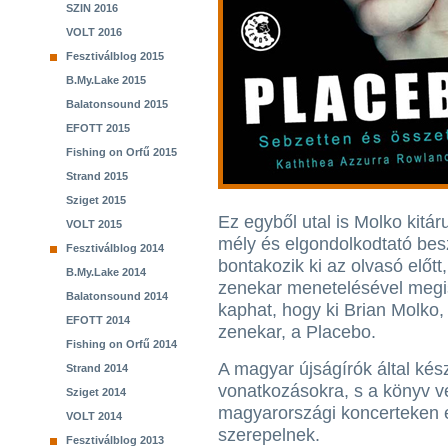
SZIN 2016
VOLT 2016
Fesztiválblog 2015
B.My.Lake 2015
Balatonsound 2015
EFOTT 2015
Fishing on Orfű 2015
Strand 2015
Sziget 2015
Ez egyből utal is Molko kitár
VOLT 2015
mély és elgondolkodtató besz
Fesztiválblog 2014
bontakozik ki az olvasó előtt
B.My.Lake 2014
zenekar menetelésével megi
Balatonsound 2014
kaphat, hogy ki Brian Molko, 
EFOTT 2014
zenekar, a Placebo.
Fishing on Orfű 2014
A magyar újságírók által kész
Strand 2014
vonatkozásokra, s a könyv v
Sziget 2014
magyarországi koncerteken e
VOLT 2014
szerepelnek.
Fesztiválblog 2013