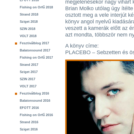
EFOTT 2018
megjelenésekor nagy vihart k
Fishing on Orfű 2018
Brian Molko utólag úgy ítélt
osztott meg a vele interjút ké
Strand 2018
könyv angol nyelvű kiadásár
Sziget 2018
veszett a kamerák előtt az é
SZIN 2018
azt mondta, többször nem ny
VOLT 2018
Fesztiválblog 2017
A könyv címe:
Balatonsound 2017
PLACEBO – Sebzetten és ös
Fishing on Orfű 2017
Strand 2017
Sziget 2017
SZIN 2017
VOLT 2017
Fesztiválblog 2016
Balatonsound 2016
EFOTT 2016
Fishing on Orfű 2016
Strand 2016
Sziget 2016