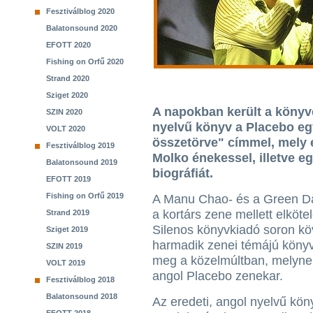
Fesztiválblog 2020
Balatonsound 2020
EFOTT 2020
Fishing on Orfű 2020
Strand 2020
Sziget 2020
A napokban került a könyv
SZIN 2020
nyelvű könyv a Placebo eg
VOLT 2020
összetörve" címmel, mely e
Fesztiválblog 2019
Molko énekessel, illetve e
Balatonsound 2019
biográfiát.
EFOTT 2019
Fishing on Orfű 2019
A Manu Chao- és a Green D
a kortárs zene mellett elkötel
Strand 2019
Silenos könyvkiadó soron kö
Sziget 2019
harmadik zenei témájú könyvé
SZIN 2019
meg a közelmúltban, melyne
VOLT 2019
angol Placebo zenekar.
Fesztiválblog 2018
Balatonsound 2018
Az eredeti, angol nyelvű kön