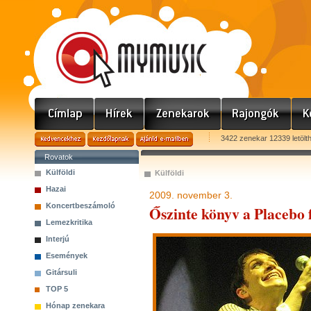
3422 zenekar 12339 letölt
Rovatok
Külföldi
Külföldi
Hazai
2009. november 3.
Koncertbeszámoló
Őszinte könyv a Placebo
Lemezkritika
Interjú
Események
Gitársuli
TOP 5
Hónap zenekara