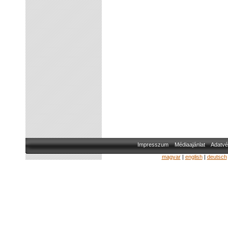
Impresszum
Médiaajánlat
Adatvé
magyar
|
english
|
deutsch