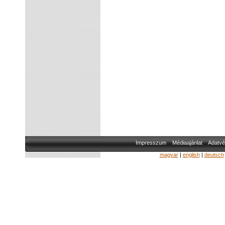
Impresszum
Médiaajánlat
Adatvé
magyar
|
english
|
deutsch