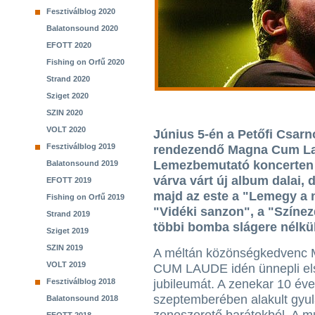
Fesztiválblog 2020
Balatonsound 2020
EFOTT 2020
Fishing on Orfű 2020
Strand 2020
Sziget 2020
SZIN 2020
VOLT 2020
Június 5-én a Petőfi Csar
Fesztiválblog 2019
rendezendő Magna Cum La
Lemezbemutató koncerten l
Balatonsound 2019
várva várt új album dalai,
EFOTT 2019
majd az este a "Lemegy a 
Fishing on Orfű 2019
"Vidéki sanzon", a "Színez
Strand 2019
többi bomba slágere nélkül
Sziget 2019
SZIN 2019
A méltán közönségkedven
VOLT 2019
CUM LAUDE idén ünnepli els
Fesztiválblog 2018
jubileumát. A zenekar 10 év
szeptemberében alakult gyul
Balatonsound 2018