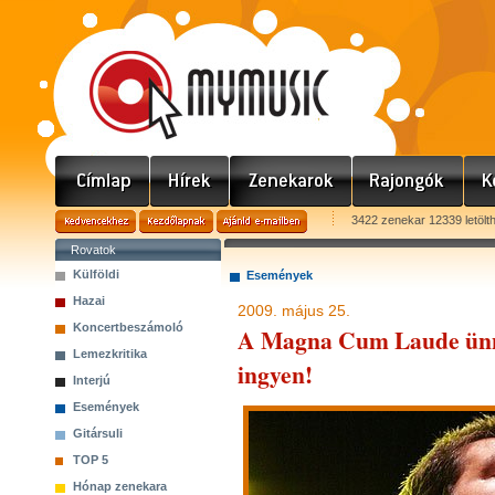
3422 zenekar 12339 letölt
Rovatok
Külföldi
Események
Hazai
2009. május 25.
Koncertbeszámoló
A Magna Cum Laude ünnepe
Lemezkritika
ingyen!
Interjú
Események
Gitársuli
TOP 5
Hónap zenekara