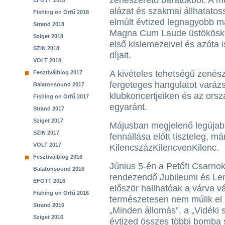
zeneszerető barátokból. A mu
EFOTT 2018
alázat és szakmai állhatat
Fishing on Orfű 2018
elmúlt évtized legnagyobb m
Strand 2018
Magna Cum Laude üstököské
Sziget 2018
első kislemezeivel és azóta i
SZIN 2018
díjait.
VOLT 2018
A kivételes tehetségű zenész
Fesztiválblog 2017
fergeteges hangulatot vará
Balatonsound 2017
klubkoncertjeiken és az orsz
Fishing on Orfű 2017
egyaránt.
Strand 2017
Sziget 2017
Májusban megjelenő legújab
SZIN 2017
fennállása előtt tiszteleg, m
VOLT 2017
KilencszázKilencvenKilenc.
Fesztiválblog 2016
Június 5-én a Petőfi Csarno
Balatonsound 2016
rendezendő Jubileumi és Le
EFOTT 2016
először hallhatóak a várva vá
Fishing on Orfű 2016
természetesen nem múlik el 
Strand 2016
„Minden állomás”, a „Vidéki 
Sziget 2016
évtized összes többi bomba s