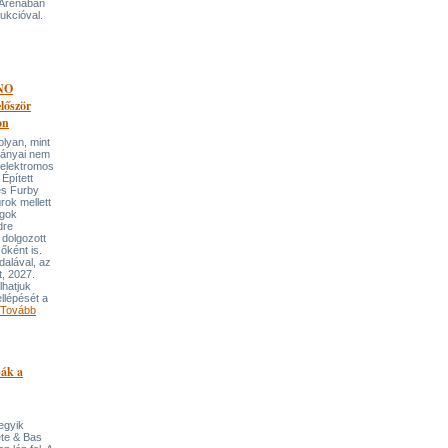
 Arénában
ukcióval.
NO
őször
on
an, mint
lmányai nem
 elektromos
Épített
és Furby
rok mellett
ngok
dre
 dolgozott
őként is.
dalával, az
t, 2027.
lhatjuk
llépését a
Tovább
pák a
 egyik
ete & Bas