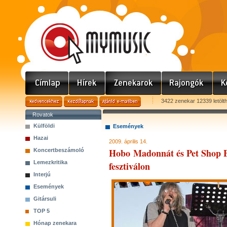
3422 zenekar 12339 letölt
Rovatok
Külföldi
Események
Hazai
2009. április 14.
Hobo Madonnát és Pet Shop B
Koncertbeszámoló
Lemezkritika
fesztiválon
Interjú
Események
Gitársuli
TOP 5
Hónap zenekara