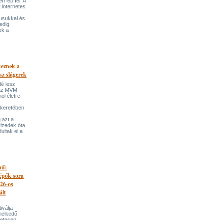
 lép fel. A
t internetes
lusukkal és
edig
ek a
keznek a
sz slágerek
dé lesz
az MVM
l életre
 keretében
 azt a
tizedek óta
ultak el a
mű:
lépők sora
026-os
ált
iválja
melkedő
zetesen