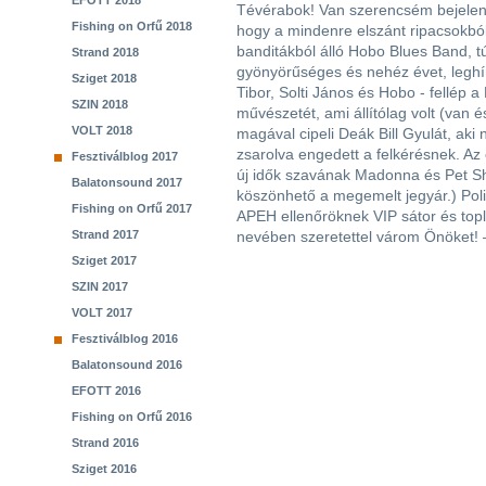
EFOTT 2018
Tévérabok! Van szerencsém bejelen
Fishing on Orfű 2018
hogy a mindenre elszánt ripacsokbó
banditákból álló Hobo Blues Band, t
Strand 2018
gyönyörűséges és nehéz évet, leghí
Sziget 2018
Tibor, Solti János és Hobo - fellép 
SZIN 2018
művészetét, ami állítólag volt (van 
VOLT 2018
magával cipeli Deák Bill Gyulát, ak
zsarolva engedett a felkérésnek. A
Fesztiválblog 2017
új idők szavának Madonna és Pet S
Balatonsound 2017
köszönhető a megemelt jegyár.) Poli
Fishing on Orfű 2017
APEH ellenőröknek VIP sátor és top
Strand 2017
nevében szeretettel várom Önöket! –
Sziget 2017
SZIN 2017
VOLT 2017
Fesztiválblog 2016
Balatonsound 2016
EFOTT 2016
Fishing on Orfű 2016
Strand 2016
Sziget 2016