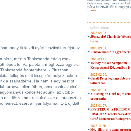
idén is lesz fényművészeti kiáll
már a fesztivál előtt is megnyitj
Tovább
További hírek
2026.04.28.
Jön az első Charlotte Wessel
turné
a, hogy itt kezdi nyári fesztiválturnéját az
2026.03.31.
Rendszerbontó Nagykoncert
zámunkra, mert a Tankcsapda eddig csak
2026.03.13.
Melody Maker Symphonic: D
tt lépett fel Várpalotán, méghozzá egy pici
Kongresszusi Központban is
a Tankcsapda frontembere. - Pluszban
2026.02.04.
otai fellépés előtt kicsi, zárt helyszíneken
Geszti Péter legnagyobb pro
nünk a szabadtérre. Ha nem is egy best of
láthatáron
lubturnéval ellentétben, amin csak az első
2026.01.31.
hagyományos koncertet adunk, az utóbbi
A Fishing on Orfű teljes zene
ben az időszakban rakjuk össze az augusztus
programja
 lemezt, ezért a nyár folyamán 1-1 új dalt
2026.01.07.
ENSIFERUM: a FREEDOM
DRAGONY zenekarokkal érk
turné hamarosan Budapestr
2025.11.25.
Megvillantotta zenei progra