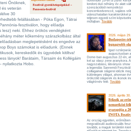
november 25-én a Dürer Kertben
teni Önöknek,
londoni duó néhány év alatt vál
Fesztivál gyerekbetegségekkel –
szenzációból nemzetközi
l és veterán
Pannonia-fesztivál
koncertkedvenccé, sajátos stí
úlélve 30
utánozhatatlan karakterükkel p
teljesen egyedi színt képviseln
rhedtebb felállásában - Póka Egon, Tátrai
műfajban.
Tovább
a Pannónia-fesztiválon, hogy előadja
és lesz) neki. Ehhez örökös vendégként
2026. május 29.
i néhány méter kőkemény szárazkolbász által
Budapestre ér
z előadásban meglepetésként és engedve az
legnagyobb ola
hop Boys számokat is előadunk. (Ennek
Igazi sztárpará
tikusok, kereskedők és ügyvédek kitiltva!
augusztusban 
Dome-ban augusztus 22-én, aho
less lányok! Barátaim, Társaim és Kollégáim
kel az olasz zene aranykora. A
 nyilatkozta Hobo.
nagyszabású, látványos show
a legendás Sanremói Fesztivál
csillagainak slágerei idézik meg
különleges világot, ahonnan év
örökzöld slágerek és ikonok ind
világhírnév felé.
Tovább
2026. április 30.
Felizzik az erő
nemzetközi fel
gyarapítja a 2
INOTA Fesztiv
Az ország egyetlen, erőműben
megvalósuló audiovizuális feszt
további, a maguk területén kie
előadókat jelentett be. Termés