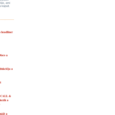
ítás, ami
a kapuit.
s headliner
isco a
dukciója a
i
 CALL &
ezik a
e
mját a