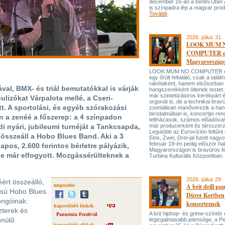
december 16-án a berlini Uber
is színpadra lép a magyar prod
Tovább
2026. július 31.
LOOK MUM 
COMPUTER el
Magyarország
LOOK MUM NO COMPUTER oly
egy őrült feltaláló, csak a talá
rakétaként, hanem elsősorban
al, BMX- és triál bemutatókkal is várják
hangszerekként öltenek testet. 
már szintetizátoros kerékpárt 
ulizókat Várpalota mellé, a Cseri-
orgonát is, de a technikai bravú
t. A sportolási, és egyéb szórakozási
zseniálisan manőverezik a ha
birodalmában is, koncertjei ren
n a zenéé a főszerep: a 4 színpadon
teltházasok, számos előadóval
zdi nyári, jubileumi turnéját a Tankcsapda,
már producerként és társszerz
Legutóbb az Eurovízión feltűnt 
n összeáll a Hobo Blues Band. Aki a 3
Eins, Zwei, Drei-jal futott nagyo
február 19-én pedig először hal
napos, 2.600 forintos bérletre pályázik,
Magyarországon is bravúros fe
ele már elfogyott. Mozgássérülteknek a
Turbina Kulturális Központban.
2026. július 29.
ért összeálló,
megosztás
A brit drill pa
llású Hobo Blues
Dürer Kertben
ongóinak:
koncerteznek
kapcsolódó linkek
zterek és
Pannónia Fesztivál
A brit hiphop- és grime-színtér
onülő
legizgalmasabb jelensége, a P
kapcsolódó cikkek