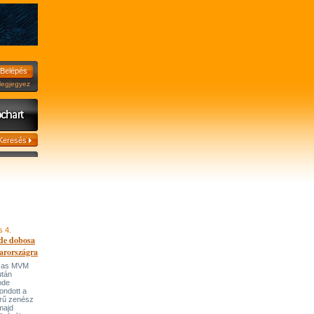
jegyez
s 4.
de dobosa
arországra
házas MVM
után
ode
ondott a
írű zenész
majd