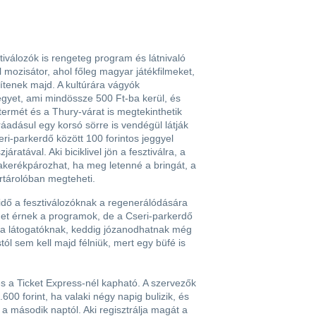
tiválozók is rengeteg program és látnivaló
 mozisátor, ahol főleg magyar játékfilmeket,
ítenek majd. A kultúrára vágyók
egyet, ami mindössze 500 Ft-ba kerül, és
termét és a Thury-várat is megtekinthetik
ráadásul egy korsó sörre is vendégül látják
ri-parkerdő között 100 forintos jeggyel
áratával. Aki biciklivel jön a fesztiválra, a
akerékpározhat, ha meg letenné a bringát, a
ortárolóban megteheti.
dő a fesztiválozóknak a regenerálódására
get érnek a programok, de a Cseri-parkerdő
k a látogatóknak, keddig józanodhatnak még
ól sem kell majd félniük, mert egy büfé is
s a Ticket Express-nél kapható. A szervezők
2.600 forint, ha valaki négy napig bulizik, és
 a második naptól. Aki regisztrálja magát a