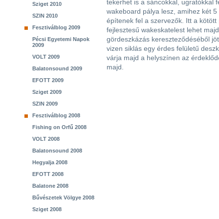
tekerhet is a sáncokkal, ugratókkal f
Sziget 2010
wakeboard pálya lesz, amihez két 5
SZIN 2010
építenek fel a szervezők. Itt a kötö
Fesztiválblog 2009
fejlesztesű wakeskatelest lehet maj
gördeszkázás kereszteződéséből jött
Pécsi Egyetemi Napok
2009
vizen siklás egy érdes felületű desz
VOLT 2009
várja majd a helyszínen az érdeklődő
majd.
Balatonsound 2009
EFOTT 2009
Sziget 2009
SZIN 2009
Fesztiválblog 2008
Fishing on Orfű 2008
VOLT 2008
Balatonsound 2008
Hegyalja 2008
EFOTT 2008
Balatone 2008
Bűvészetek Völgye 2008
Sziget 2008