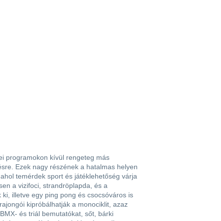
nei programokon kívül rengeteg más
zésre. Ezek nagy részének a hatalmas helyen
, ahol temérdek sport és játéklehetőség várja
n a vizifoci, strandröplapda, és a
ki, illetve egy ping pong és csocsóváros is
rajongói kipróbálhatják a monociklit, azaz
MX- és triál bemutatókat, sőt, bárki