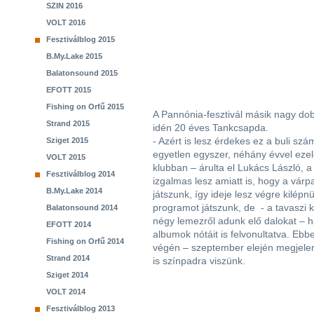
SZIN 2016
VOLT 2016
Fesztiválblog 2015
B.My.Lake 2015
Balatonsound 2015
EFOTT 2015
Fishing on Orfű 2015
A Pannónia-fesztivál másik nagy dobás
Strand 2015
idén 20 éves Tankcsapda.
- Azért is lesz érdekes ez a buli s
Sziget 2015
egyetlen egyszer, néhány évvel ezelő
VOLT 2015
klubban – árulta el Lukács László, 
Fesztiválblog 2014
izgalmas lesz amiatt is, hogy a várpal
B.My.Lake 2014
játszunk, így ideje lesz végre kilép
programot játszunk, de - a tavaszi k
Balatonsound 2014
négy lemezről adunk elő dalokat – 
EFOTT 2014
albumok nótáit is felvonultatva. Eb
Fishing on Orfű 2014
végén – szeptember elején megjelenő
Strand 2014
is színpadra viszünk.
Sziget 2014
VOLT 2014
Fesztiválblog 2013