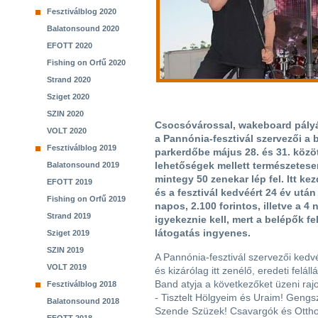
Fesztiválblog 2020
Balatonsound 2020
EFOTT 2020
Fishing on Orfű 2020
Strand 2020
Sziget 2020
SZIN 2020
Csocsóvárossal, wakeboard pályáv
VOLT 2020
a Pannónia-fesztivál szervezői a b
Fesztiválblog 2019
parkerdőbe május 28. és 31. közöt
lehetőségek mellett természetese
Balatonsound 2019
mintegy 50 zenekar lép fel. Itt ke
EFOTT 2019
és a fesztivál kedvéért 24 év utá
Fishing on Orfű 2019
napos, 2.100 forintos, illetve a 4 
Strand 2019
igyekeznie kell, mert a belépők f
látogatás ingyenes.
Sziget 2019
SZIN 2019
A Pannónia-fesztivál szervezői kedvé
VOLT 2019
és kizárólag itt zenélő, eredeti felá
Band atyja a következőket üzeni raj
Fesztiválblog 2018
- Tisztelt Hölgyeim és Uraim! Gengs
Balatonsound 2018
Szende Szüzek! Csavargók és Otth