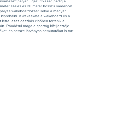
elvértezett pályán. Igazi ritkaság pedig a
 méter széles és 30 méter hosszú medencét
tt pályás wakeboardozást illetve a magyar
d kipróbálni. A wakeskate a wakeboard és a
 létre, azaz deszkás cipőben történik a
kán. Ráadásul maga a sportág kifejlesztője
ket, és persze látványos bemutatókat is tart