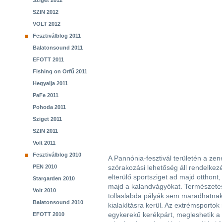
Sziget 2012
SZIN 2012
VOLT 2012
Fesztiválblog 2011
Balatonsound 2011
EFOTT 2011
Fishing on Orfű 2011
Hegyalja 2011
PaFe 2011
Pohoda 2011
Sziget 2011
SZIN 2011
Volt 2011
Fesztiválblog 2010
A Pannónia-fesztivál területén a ze
PEN 2010
szórakozási lehetőség áll rendelke
elterülő sportsziget ad majd otthont
Stargarden 2010
majd a kalandvágyókat. Természetese
Volt 2010
tollaslabda pályák sem maradhatnak 
Balatonsound 2010
kialakításra kerül. Az extrémsportok 
egykerekű kerékpárt, megleshetik a B
EFOTT 2010