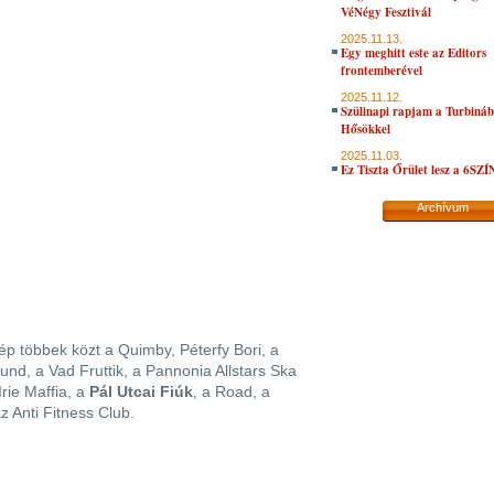
VéNégy Fesztivál
2025.11.13.
Egy meghitt este az Editors
frontemberével
2025.11.12.
Szülinapi rapjam a Turbiná
Hősökkel
2025.11.03.
Ez Tiszta Őrület lesz a 6SZ
Archívum
lép többek közt a Quimby, Péterfy Bori, a
d, a Vad Fruttik, a Pannonia Allstars Ska
rie Maffia, a
Pál Utcai Fiúk
, a Road, a
z Anti Fitness Club.