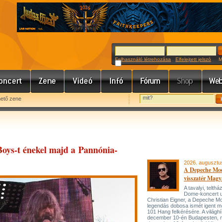
Felhasználó létrehozása
Elfelejtett jelszó
Meg
hető zene
oys-t énekel majd a Pannónia-
2026. augusztu
A Depeche Mo
visszatér Magy
A tavalyi, telt
Dome-koncert 
Christian Eigner, a Depeche M
legendás dobosa ismét igent m
101 Hang felkérésére. A világh
december 10-én Budapesten, 