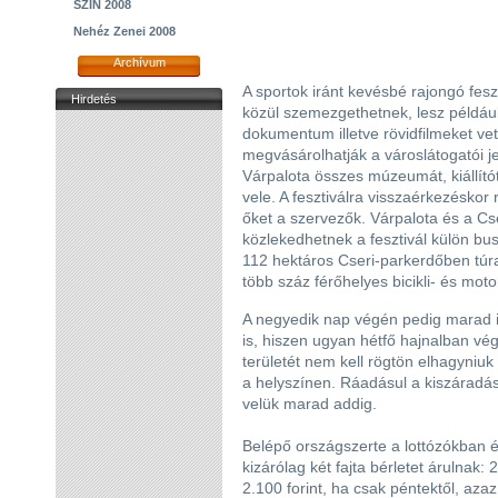
SZIN 2008
Nehéz Zenei 2008
Archívum
A sportok iránt kevésbé rajongó fesz
Hirdetés
közül szemezgethetnek, lesz például
dokumentum illetve rövidfilmeket vet
megvásárolhatják a városlátogatói j
Várpalota összes múzeumát, kiállító
vele. A fesztiválra visszaérkezéskor 
őket a szervezők. Várpalota és a Cse
közlekedhetnek a fesztivál külön buszj
112 hektáros Cseri-parkerdőben túr
több száz férőhelyes bicikli- és mot
A negyedik nap végén pedig marad i
is, hiszen ugyan hétfő hajnalban vé
területét nem kell rögtön elhagyniu
a helyszínen. Ráadásul a kiszáradást
velük marad addig.
Belépő országszerte a lottózókban é
kizárólag két fajta bérletet árulnak: 
2.100 forint, ha csak péntektől, azaz