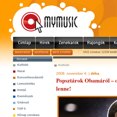
3422 zenekar 12339 letölt
Rovatok
Külföldi
Külföldi
Hazai
2008. november 6. |
déka
Koncertbeszámoló
Popsztárok Obamáról – 
Lemezkritika
lenne!
Interjú
Események
Gitársuli
TOP 5
Hónap zenekara