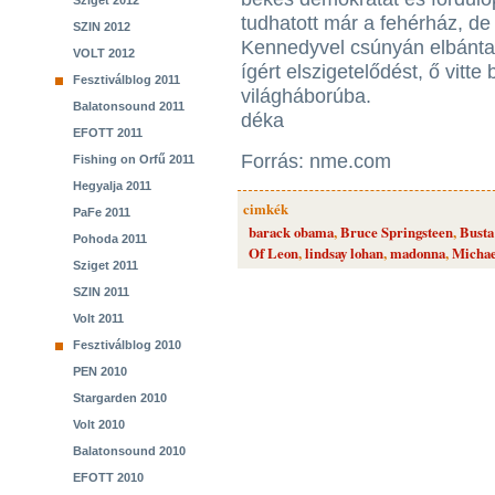
Sziget 2012
tudhatott már a fehérház, de
SZIN 2012
Kennedyvel csúnyán elbánt
VOLT 2012
ígért elszigetelődést, ő vitte
Fesztiválblog 2011
világháborúba.
Balatonsound 2011
déka
EFOTT 2011
Forrás: nme.com
Fishing on Orfű 2011
Hegyalja 2011
cimkék
PaFe 2011
barack obama
,
Bruce Springsteen
,
Bust
Pohoda 2011
Of Leon
,
lindsay lohan
,
madonna
,
Michae
Sziget 2011
SZIN 2011
Volt 2011
Fesztiválblog 2010
PEN 2010
Stargarden 2010
Volt 2010
Balatonsound 2010
EFOTT 2010