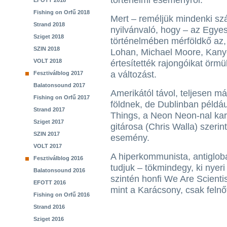
történelmi eseményről.
EFOTT 2018
Fishing on Orfű 2018
Mert – reméljük mindenki s
Strand 2018
nyilvánvaló, hogy – az Egyes
Sziget 2018
történelmében mérföldkő az
SZIN 2018
Lohan, Michael Moore, Kany
VOLT 2018
értesítették rajongóikat ör
a változást.
Fesztiválblog 2017
Balatonsound 2017
Amerikától távol, teljesen má
Fishing on Orfű 2017
földnek, de Dublinban például 
Strand 2017
Things, a Neon Neon-nal kar
Sziget 2017
gitárosa (Chris Walla) szer
SZIN 2017
esemény.
VOLT 2017
A hiperkommunista, antigloba
Fesztiválblog 2016
tudjuk – tökmindegy, ki nyeri
Balatonsound 2016
szintén honfi We Are Scient
EFOTT 2016
mint a Karácsony, csak felnő
Fishing on Orfű 2016
Strand 2016
Sziget 2016