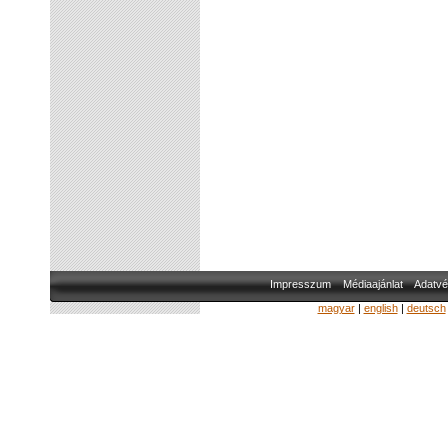
Impresszum
Médiaajánlat
Adatvé
magyar
|
english
|
deutsch