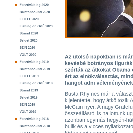
Fesztiválblog 2020
Balatonsound 2020
EFOTT 2020
Fishing on Orfű 2020
Strand 2020
Sziget 2020
SZIN 2020
VOLT 2020
Az utolsó napokban is már 
Fesztiválblog 2019
kevésbé botrányos figurák,
szórták az átkokat Obama e
Balatonsound 2019
ért az elnökválasztás, min
EFOTT 2019
hangot adni véleményének a
Fishing on Orfű 2019
Strand 2019
Busta Rhymes már a választá
Sziget 2019
kijelentette, hogy átköltözik 
SZIN 2019
McCain nyer. A nagy Gratefu
VOLT 2019
összeállásról is hallottunk u
Fesztiválblog 2018
azonban egymás hegyén-hát
bulik és a vicces nyilatkozat
Balatonsound 2018