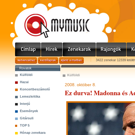
3422 zenekar 12339 letölt
Rovatok
Külföldi
Külföldi
Hazai
2008. október 8.
Koncertbeszámoló
Ez durva! Madonna és Ad
Lemezkritika
Interjú
Események
Gitársuli
TOP 5
Hónap zenekara