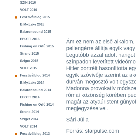
SZIN 2016
VOLT 2016
Fesztiválblog 2015
B.My.Lake 2015
Balatonsound 2015
EFOTT 2015
Ám ez nem az első alkalom, 
Fishing on Orfű 2015
pellengérre állítja egyik vagy
Strand 2015
Legutóbb azzal adott hango
színpadon levetített videóm
Sziget 2015
Hitler portréit hasonlította 
VOLT 2015
egyik szóvivője szerint az ak
Fesztiválblog 2014
durván megosztó volt egyszer
B.My.Lake 2014
Madonna provokatív módszere
Balatonsound 2014
római közönség körében pedi
EFOTT 2014
magát az atyaúristent gúnyol
Fishing on Orfű 2014
megjegyzéseivel.
Strand 2014
Sári Júlia
Sziget 2014
VOLT 2014
Forrás: starpulse.com
Fesztiválblog 2013