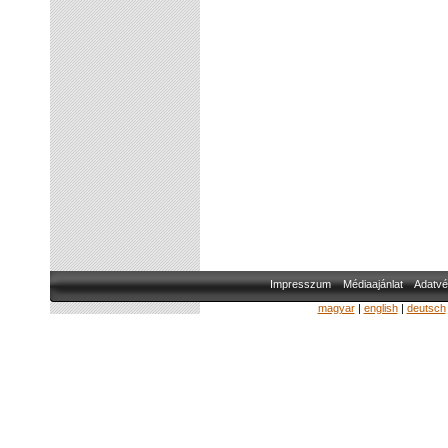
Impresszum
Médiaajánlat
Adatvé
magyar
|
english
|
deutsch