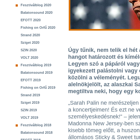
Fesztiválblog 2020
Balatonsound 2020
EFOTT 2020
Fishing on Orfű 2020
Strand 2020
Sziget 2020
Úgy tűnik, nem telik el hé
SZIN 2020
hangot határozott és kíméle
VOLT 2020
Legyen szó a pápáról vag
Fesztiválblog 2019
igyekezett palástolni vag
Balatonsound 2019
közölni a véleményét. Leg
EFOTT 2019
alelnökjelölt, az alaszkai S
Fishing on Orfű 2019
megtiltva neki, hogy egy ko
Strand 2019
„Sarah Palin ne merészeljen
Sziget 2019
a koncertjeimen! És ezt ne 
SZIN 2019
személyeskedésnek!” – jelent
VOLT 2019
Madonna New Jersey-ben s
Fesztiválblog 2018
kisebb tömeg előtt, a huszon
Balatonsound 2018
állomásos Sticky & Sweet tu