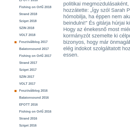
EFOTT 2018
politikai megmozdulásaként,
Fishing on Orfű 2018
hozzátette: „Így szól Sarah P
Strand 2018
hómobilja, ha éppen nem ak
Sziget 2018
beindulni!” És gitárja húrjai 
SZIN 2018
Hogy az énekesnő most miért
kormányzót szemelte ki célpo
VOLT 2018
bizonyos, hogy már önmagáb
Fesztiválblog 2017
elég indokot szolgáltatott h
Balatonsound 2017
essen.
Fishing on Orfű 2017
Strand 2017
Sziget 2017
SZIN 2017
VOLT 2017
Fesztiválblog 2016
Balatonsound 2016
EFOTT 2016
Fishing on Orfű 2016
Strand 2016
Sziget 2016