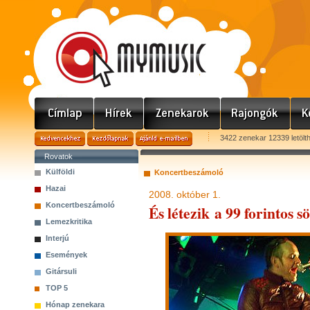
3422 zenekar 12339 letölt
Rovatok
Külföldi
Koncertbeszámoló
Hazai
2008. október 1.
Koncertbeszámoló
És létezik a 99 forintos s
Lemezkritika
Interjú
Események
Gitársuli
TOP 5
Hónap zenekara