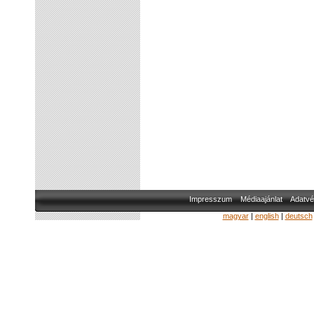
Impresszum
Médiaajánlat
Adatvé
magyar
|
english
|
deutsch