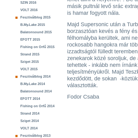
SZIN 2016
másik pultnál levő srác extr
VOLT 2016
is hamar fogyott nála.
Fesztiválblog 2015
Majd Supersonic után a Turb
B.My.Lake 2015
borzasztóan kevés a fény é
Balatonsound 2015
félhomályba kerültek, ami n
EFOTT 2015
rockosabb hangokra már töb
Fishing on Orfű 2015
izzadtságtól fülledt terembe
Strand 2015
zenekarok közé soroljuk, de
Sziget 2015
tehettek - inkább nem írnánk
VOLT 2015
teljesítményükről. Majd Tes
Fesztiválblog 2014
kezdődött, de sokan -köztük m
B.My.Lake 2014
választották.
Balatonsound 2014
Fodor Csaba
EFOTT 2014
Fishing on Orfű 2014
Strand 2014
Sziget 2014
VOLT 2014
Fesztiválblog 2013