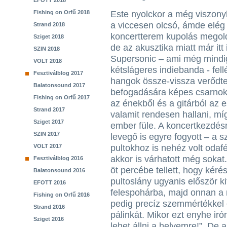
EFOTT 2018
Fishing on Orfű 2018
Este nyolckor a még viszony
a viccesen olcsó, ámde elég 
Strand 2018
koncertterem kupolás megold
Sziget 2018
de az akusztika miatt már it
SZIN 2018
Supersonic – ami még mindi
VOLT 2018
kétslágeres indiebanda - fellé
Fesztiválblog 2017
hangok össze-vissza verődte
Balatonsound 2017
befogadására képes csarnok
Fishing on Orfű 2017
az énekből és a gitárból az es
Strand 2017
valamit rendesen hallani, mí
Sziget 2017
ember füle. A koncertkezdésre
SZIN 2017
levegő is egyre fogyott – a s
VOLT 2017
pultokhoz is nehéz volt odafé
akkor is várhatott még sokat.
Fesztiválblog 2016
öt percébe tellett, hogy kér
Balatonsound 2016
pultoslány ugyanis először ki
EFOTT 2016
felespohárba, majd onnan a 
Fishing on Orfű 2016
pedig precíz szemmértékkel 
Strand 2016
pálinkát. Mikor ezt enyhe ir
Sziget 2016
lehet állni a helyemre!”. De 