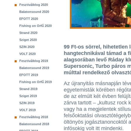
Fesztiválblog 2020
Balatonsound 2020
EFOTT 2020
Fishing on Orfű 2020
Strand 2020
Sziget 2020
99 Ft-os sörrel, hihetetlen
SZIN 2020
hangtechnikával támad a fia
VOLT 2020
alagsorában levő Ráday klu
Fesztiválblog 2019
Supersonic, Turbo páros mi
Balatonsound 2019
múlttal rendelkező olvaszt
EFOTT 2019
Fishing on Orfű 2019
Az újranyitás másnapján tév
egyetemisták körében régóta
Strand 2019
de az elmúlt két évben felújít
Sziget 2019
zárva tartott – „kultusz rock 
SZIN 2019
vagy ha a megjelentek stílus
VOLT 2019
felsőoktatási olvasztótégelyb
Fesztiválblog 2018
öltönyös jogásztanoncoktól 
Balatonsound 2018
infósokig volt itt mindenki.