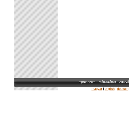
Impresszum
Médiaajánlat
Adatvé
magyar
|
english
|
deutsch