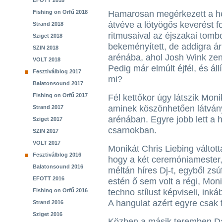
EFOTT 2018
Fishing on Orfű 2018
Hamarosan megérkezett a he
átvéve a lötyögős keverést f
Strand 2018
ritmusaival az éjszakai tombo
Sziget 2018
bekeményített, de addigra á
SZIN 2018
arénába, ahol Josh Wink zené
VOLT 2018
Pedig már elmúlt éjfél, és ál
Fesztiválblog 2017
mi?
Balatonsound 2017
Fishing on Orfű 2017
Fél kettőkor úgy látszik Mo
aminek köszönhetően látvány
Strand 2017
arénában. Egyre jobb lett a h
Sziget 2017
csarnokban.
SZIN 2017
VOLT 2017
Monikát Chris Liebing váltot
Fesztiválblog 2016
hogy a két ceremóniamester,
Balatonsound 2016
méltán híres Dj-t, egyből zs
EFOTT 2016
estén ő sem volt a régi, Mo
Fishing on Orfű 2016
techno stílust képviseli, ink
A hangulat azért egyre csak 
Strand 2016
Sziget 2016
Közben a másik teremben Dav