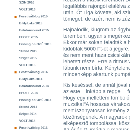
SZIN 2016
legalábbis rajongói elalélva z
VOLT 2016
után. Őt Tiga követte, aki sz
Fesztiválblog 2015
tömeget, de azért nem is zúz
B.My.Lake 2015
Hajnalodik, kiugrom az ágybó
Balatonsound 2015
teremben, ugyanis megérkeze
EFOTT 2015
Ekkor már sokan feladták a h
Fishing on Orfű 2015
kidobtak 5000 Ft-ot a jegyre. 
Strand 2015
és nem ment haza csicsikáln
Sziget 2015
lehetett része. Erre a ritmus
VOLT 2015
lábunk nem bírta. Kénytelene
Fesztiválblog 2014
mindenképp akartunk pumpál
B.My.Lake 2014
Kis késéssel, de annál jóva
Balatonsound 2014
az este – inkább a reggel – 
EFOTT 2014
Hogy egy mellettem tomboló l
Fishing on Orfű 2014
muzsika!"A hosszas várakozá
Strand 2014
mert iszonyatosan kemény zú
Sziget 2014
közönségének. A magyarok 
VOLT 2014
elképesztő tombolással kös
Fesztiválblog 2013
Az óriás Dj imádja a magyar