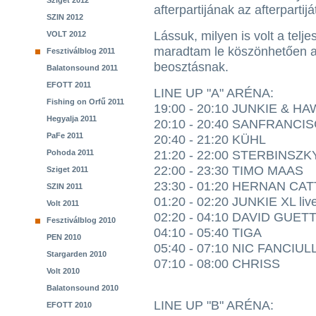
Sziget 2012
afterpartijának az afterpartijá
SZIN 2012
Lássuk, milyen is volt a teljes
VOLT 2012
maradtam le köszönhetően a 
Fesztiválblog 2011
beosztásnak.
Balatonsound 2011
EFOTT 2011
LINE UP "A" ARÉNA:
Fishing on Orfű 2011
19:00 - 20:10 JUNKIE & H
Hegyalja 2011
20:10 - 20:40 SANFRANCI
PaFe 2011
20:40 - 21:20 KÜHL
Pohoda 2011
21:20 - 22:00 STERBINSZK
22:00 - 23:30 TIMO MAAS
Sziget 2011
23:30 - 01:20 HERNAN CA
SZIN 2011
01:20 - 02:20 JUNKIE XL liv
Volt 2011
02:20 - 04:10 DAVID GUET
Fesztiválblog 2010
04:10 - 05:40 TIGA
PEN 2010
05:40 - 07:10 NIC FANCIULL
Stargarden 2010
07:10 - 08:00 CHRISS
Volt 2010
Balatonsound 2010
LINE UP "B" ARÉNA:
EFOTT 2010