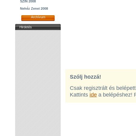
SZIN 2008
Nehéz Zenei 2008
Archívum
Hirdetés
Szólj hozzá!
Csak regisztrált és belépet
Kattints
ide
a belépéshez! 