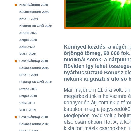
Fesztiválblog 2020
Balatonsound 2020
EFOTT 2020
Fishing on Orfű 2020
Strand 2020
Sziget 2020
Könnyed kezdés, a végén p
SZIN 2020
őrjöngő tömeg, 60 000 fok, 
VOLT 2020
budiknál sorok, a bárpultná
Fesztiválblog 2019
Röviden így lehet összegez
Balatonsound 2019
nyárbúcsúztató Bonusz elek
EFOTT 2019
nekünk augusztus utolsó h
Fishing on Orfű 2019
Már majdnem 11 óra volt, am
Strand 2019
megérkeztünk a helyszínre 
Sziget 2019
könnyedén átjutottunk a fém
SZIN 2019
kapukon meg a jegyszedőkö
VOLT 2019
Meglepően rövid volt a bejut
Fesztiválblog 2018
első csarnokban Hot X, a k
Balatonsound 2018
kikiáltott másik csarnokban 