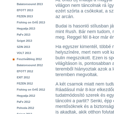
Balatonsound 2013
világon nem táncolnak rá íg
ezért szórta a csókokat, a s
EFOTT 2013
az arcán.
FEZEN 2013
Fishing on Orfű 2013
Budai is hasonló stílusban já
Hegyalja 2013
mint Rush. Bár nem tudom, m
PaFe 2013
meg. Reggel fél 8-kor már én
Sziget 2013
Ha egyszer kimentél, többé 
SZIN 2013
helyszínére, mert nem volt ka
VOLT 2013
bulin megszokott. Ezen is sp
Fesztiválblog 2012
világításon is, pontosabban 
Balatonsound 2012
teremből hiányoztak azok a 
EFOTT 2012
teremben megvoltak.
EXIT 2012
A két csarnok miatt nem tudt
FEZEN 2012
Ráadásul már 8-kor elkezdődöt
Fishing on Orfű 2012
tudatmódosító szerek és egy
Hegyalja 2012
táncolni a partit? Senki, épp
PaFe 2012
mentősöknek és a biztonsági
Pohoda 2012
is akadtak, akik otthon foly