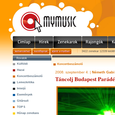
3422 zenekar 12339 letölt
Rovatok
Külföldi
Koncertbeszámoló
Hazai
2008. szeptember 4. |
Németh Gabi
Koncertbeszámoló
Táncolj Budapest Parád
Lemezkritika
Interjú
Események
Gitársuli
TOP 5
Hónap zenekara