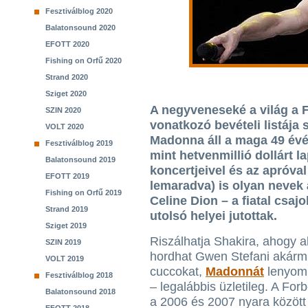
Fesztiválblog 2020
Balatonsound 2020
EFOTT 2020
Fishing on Orfű 2020
Strand 2020
Sziget 2020
A negyveneseké a világ a 
SZIN 2020
vonatkozó bevételi listája 
VOLT 2020
Madonna áll a maga 49 évév
Fesztiválblog 2019
mint hetvenmillió dollárt l
Balatonsound 2019
koncertjeivel és az apróval
EFOTT 2019
lemaradva) is olyan nevek 
Fishing on Orfű 2019
Celine Dion – a fiatal csajo
Strand 2019
utolsó helyei jutottak.
Sziget 2019
Riszálhatja Shakira, ahogy a
SZIN 2019
hordhat Gwen Stefani akárm
VOLT 2019
cuccokat,
Madonnát
lenyomn
Fesztiválblog 2018
– legalábbis üzletileg. A Fo
Balatonsound 2018
a 2006 és 2007 nyara között 