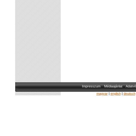
Impresszum
Médiaajánlat
Adatvé
magyar
|
english
|
deutsch