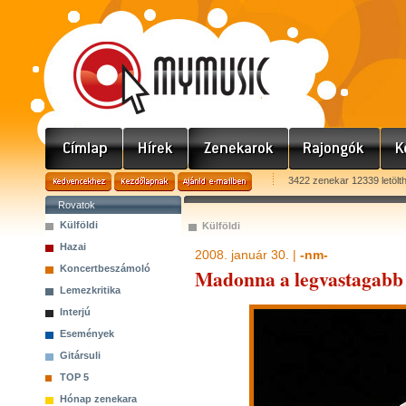
3422 zenekar 12339 letölt
Rovatok
Külföldi
Külföldi
Hazai
2008. január 30. |
-nm-
Koncertbeszámoló
Madonna a legvastagabb
Lemezkritika
Interjú
Események
Gitársuli
TOP 5
Hónap zenekara