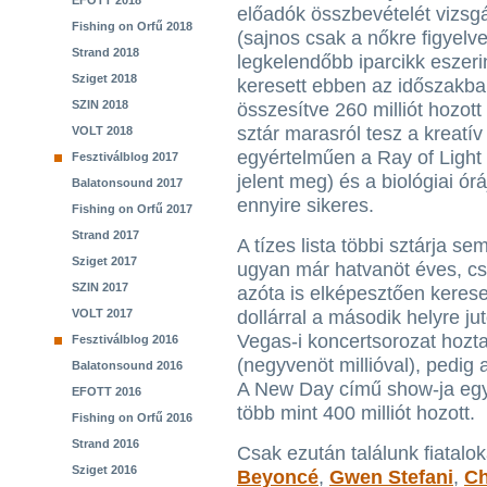
EFOTT 2018
előadók összbevételét vizsg
Fishing on Orfű 2018
(sajnos csak a nőkre figyelve
Strand 2018
legkelendőbb iparcikk eszerin
Sziget 2018
keresett ebben az időszakba
SZIN 2018
összesítve 260 milliót hozot
sztár marasról tesz a kreatí
VOLT 2018
egyértelműen a Ray of Light 
Fesztiválblog 2017
jelent meg) és a biológiai ó
Balatonsound 2017
ennyire sikeres.
Fishing on Orfű 2017
Strand 2017
A tízes lista többi sztárja s
Sziget 2017
ugyan már hatvanöt éves, csa
SZIN 2017
azóta is elképesztően kerese
VOLT 2017
dollárral a második helyre jut
Vegas-i koncertsorozat hozt
Fesztiválblog 2016
(negyvenöt millióval), pedig
Balatonsound 2016
A New Day című show-ja egy
EFOTT 2016
több mint 400 milliót hozott.
Fishing on Orfű 2016
Strand 2016
Csak ezután találunk fiatalok
Sziget 2016
Beyoncé
,
Gwen Stefani
,
Ch