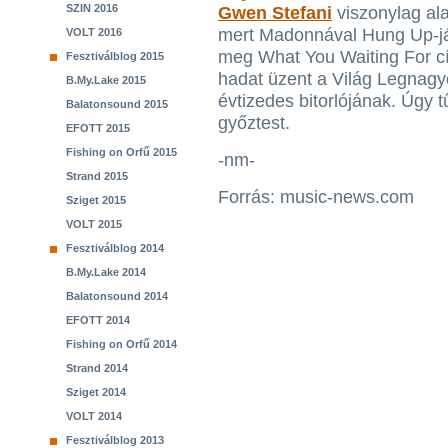
SZIN 2016
Gwen Stefani
viszonylag ala
mert Madonnával Hung Up-jáv
VOLT 2016
meg What You Waiting For cí
Fesztiválblog 2015
hadat üzent a Világ Legnag
B.My.Lake 2015
évtizedes bitorlójának. Úgy tű
Balatonsound 2015
győztest.
EFOTT 2015
Fishing on Orfű 2015
-nm-
Strand 2015
Forrás: music-news.com
Sziget 2015
VOLT 2015
Fesztiválblog 2014
B.My.Lake 2014
Balatonsound 2014
EFOTT 2014
Fishing on Orfű 2014
Strand 2014
Sziget 2014
VOLT 2014
Fesztiválblog 2013