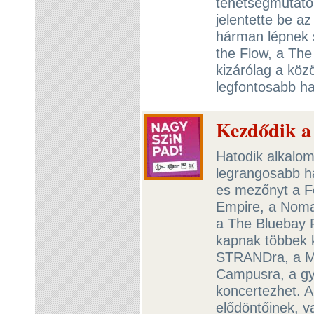
tehetségmutató 
jelentette be a
hárman lépnek 
the Flow, a Th
kizárólag a közö
legfontosabb ha
Kezdődik a
Hatodik alkalom
legrangosabb h
es mezőnyt a Fo
Empire, a Noma
a The Bluebay F
kapnak többek k
STRANDra, a M
Campusra, a gy
koncertezhet. A
elődöntőinek, v