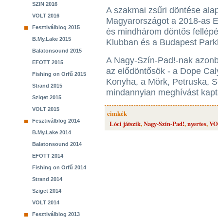
SZIN 2016
A szakmai zsűri döntése alap
VOLT 2016
Magyarországot a 2018-as Eu
Fesztiválblog 2015
és mindhárom döntős fellépé
B.My.Lake 2015
Klubban és a Budapest Parkb
Balatonsound 2015
A Nagy-Szín-Pad!-nak azonb
EFOTT 2015
az elődöntősök - a Dope Cal
Fishing on Orfű 2015
Konyha, a Mörk, Petruska, S
Strand 2015
mindannyian meghívást kaptak
Sziget 2015
VOLT 2015
cimkék
Fesztiválblog 2014
Lóci játszik
,
Nagy-Szín-Pad!
,
nyertes
,
VO
B.My.Lake 2014
Balatonsound 2014
EFOTT 2014
Fishing on Orfű 2014
Strand 2014
Sziget 2014
VOLT 2014
Fesztiválblog 2013