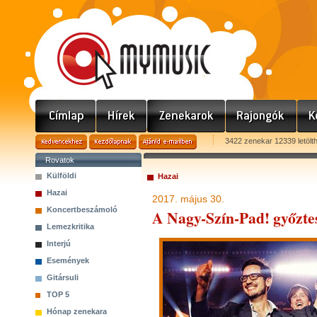
3422 zenekar 12339 letölt
Rovatok
Külföldi
Hazai
Hazai
2017. május 30.
Koncertbeszámoló
A Nagy-Szín-Pad! győztes
Lemezkritika
Interjú
Események
Gitársuli
TOP 5
Hónap zenekara