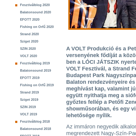
Fesztiválblog 2020
Balatonsound 2020
EFOTT 2020
Fishing on Orfű 2020
Strand 2020
Sziget 2020
A VOLT Produkció és a Pet
SZIN 2020
versenyének fődíját a köz
VOLT 2020
ben a LÓCI JÁTSZIK nyerte,
Fesztiválblog 2019
VOLT Fesztivál, a Strand F
Balatonsound 2019
Budapest Park Nagyszínpa
EFOTT 2019
Balaton rendezvényeire és
Fishing on Orfű 2019
meghívást kap, valamint jú
Strand 2019
együtt nyithatja meg a sióf
Sziget 2019
győztes fellép a Petőfi Ze
SZIN 2019
showműsorában, és egy vid
VOLT 2019
lehetősége nyílik.
Fesztiválblog 2018
Az immáron negyedik alkal
Balatonsound 2018
megrendezett Nagy-Szín-Pad!