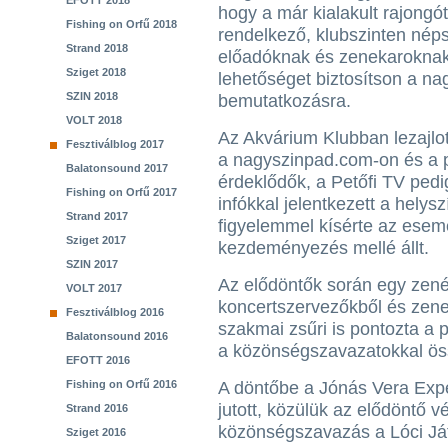
EFOTT 2018
hogy a már kialakult rajongó
Fishing on Orfű 2018
rendelkező, klubszinten nép
Strand 2018
előadóknak és zenekarokna
Sziget 2018
lehetőséget biztosítson a na
SZIN 2018
bemutatkozásra.
VOLT 2018
Az Akvárium Klubban lezajlot
Fesztiválblog 2017
a nagyszinpad.com-on és a p
Balatonsound 2017
érdeklődők, a Petőfi TV pedi
Fishing on Orfű 2017
infókkal jelentkezett a helysz
Strand 2017
figyelemmel kísérte az esem
Sziget 2017
kezdeményezés mellé állt.
SZIN 2017
Az elődöntők során egy zené
VOLT 2017
koncertszervezőkből és zene
Fesztiválblog 2016
szakmai zsűri is pontozta a 
Balatonsound 2016
a közönségszavazatokkal öss
EFOTT 2016
Fishing on Orfű 2016
A döntőbe a Jónás Vera Expe
jutott, közülük az elődöntő vé
Strand 2016
közönségszavazás a Lóci Já
Sziget 2016