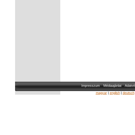
Impresszum
Médiaajánlat
Adatvé
magyar
|
english
|
deutsch