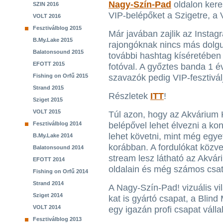
Nagy-Szín-Pad
oldalon kere
SZIN 2016
VIP-belépőket a Szigetre, 
VOLT 2016
Fesztiválblog 2015
Már javában zajlik az Insta
B.My.Lake 2015
rajongóknak nincs más dolgu
Balatonsound 2015
további hashtag kíséretében 
EFOTT 2015
fotóval. A győztes banda 1 é
Fishing on Orfű 2015
szavazók pedig VIP-fesztivál
Strand 2015
Részletek
ITT
!
Sziget 2015
VOLT 2015
Túl azon, hogy az Akvárium
Fesztiválblog 2014
belépővel lehet élvezni a ko
lehet követni, mint még egye
B.My.Lake 2014
korábban. A fordulókat közvetí
Balatonsound 2014
stream lesz látható az Akvár
EFOTT 2014
oldalain és még számos csa
Fishing on Orfű 2014
Strand 2014
A Nagy-Szín-Pad! vizuális vi
Sziget 2014
kat is gyártó csapat, a Blind
VOLT 2014
egy igazán profi csapat vállal
Fesztiválblog 2013