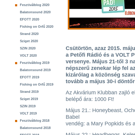
Fesztiválblog 2020
Balatonsound 2020
EFOTT 2020
Fishing on Orfű 2020
Strand 2020
Sziget 2020
Csütörtön, azaz 2015. máju
SZIN 2020
a Petőfi Rádió és a VOLT 
VOLT 2020
versenye. Május 21-től 3 n
Fesztiválblog 2019
népszerű zenekar lép fel 
Balatonsound 2019
kizárólag a közönség szav
EFOTT 2019
tovább a május 30-i döntőr
Fishing on Orfű 2019
Az Akvárium Klubban zajló e
Strand 2019
belépő ára: 1000 Ft!
Sziget 2019
SZIN 2019
Május 21.: Honeybeast, Oc
VOLT 2019
Babel
Fesztiválblog 2018
vendég: a Mary Popkids és a
Balatonsound 2018
Május 22.: Headbengs, Kele