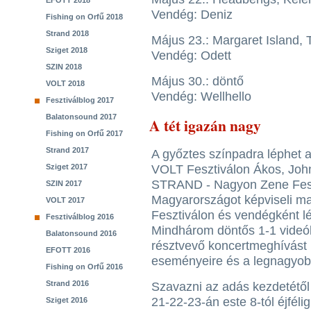
EFOTT 2018
Vendég: Deniz
Fishing on Orfű 2018
Strand 2018
Május 23.: Margaret Island, 
Sziget 2018
Vendég: Odett
SZIN 2018
Május 30.: döntő
VOLT 2018
Vendég: Wellhello
Fesztiválblog 2017
Balatonsound 2017
A tét igazán nagy
Fishing on Orfű 2017
Strand 2017
A győztes színpadra léphet a
Sziget 2017
VOLT Fesztiválon Ákos, Joh
STRAND - Nagyon Zene Fesz
SZIN 2017
Magyarországot képviseli ma
VOLT 2017
Fesztiválon és vendégként l
Fesztiválblog 2016
Mindhárom döntős 1-1 videókl
Balatonsound 2016
résztvevő koncertmeghívást
EFOTT 2016
eseményeire és a legnagyobb
Fishing on Orfű 2016
Strand 2016
Szavazni az adás kezdetétől 
21-22-23-án este 8-tól éjfé
Sziget 2016