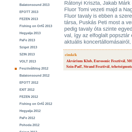
Rátonyi Kriszta, Jakab Márk
Balatonsound 2013
Fluor Tomi vezeti majd a Nag
EFOTT 2013
Fluor tavaly is ebben a szere
FEZEN 2013
társa, Puskás Peti most a ve
Fishing on Orfű 2013
pedig tavaly óta szinte egyedü
Hegyalja 2013
val, így az elfoglalt popszt
PaFe 2013
aktuális koncertállomásairól,
Sziget 2013
cimkék
SZIN 2013
Akvárium Klub
,
Eurosonic Fesztivál
,
MO
VOLT 2013
Szín-Pad!
,
Strand Fesztivál
,
tehetségmut
Fesztiválblog 2012
Balatonsound 2012
EFOTT 2012
EXIT 2012
FEZEN 2012
Fishing on Orfű 2012
Hegyalja 2012
PaFe 2012
Pohoda 2012