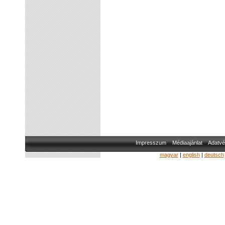
Impresszum
Médiaajánlat
Adatvé
magyar
|
english
|
deutsch