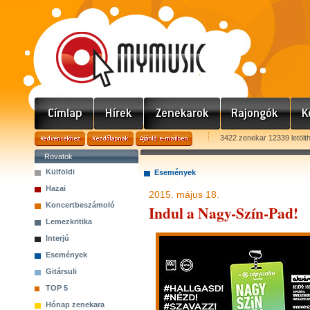
3422 zenekar 12339 letölt
Rovatok
Külföldi
Események
Hazai
2015. május 18.
Koncertbeszámoló
Indul a Nagy-Szín-Pad!
Lemezkritika
Interjú
Események
Gitársuli
TOP 5
Hónap zenekara