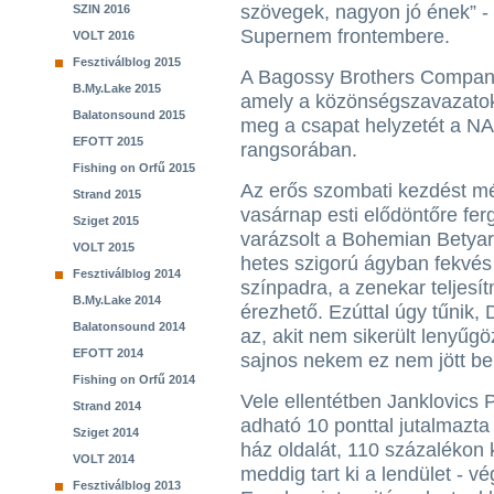
szövegek, nagyon jó ének” -
SZIN 2016
Supernem frontembere.
VOLT 2016
Fesztiválblog 2015
A Bagossy Brothers Company 
B.My.Lake 2015
amely a közönségszavazatok
Balatonsound 2015
meg a csapat helyzetét a 
EFOTT 2015
rangsorában.
Fishing on Orfű 2015
Az erős szombati kezdést m
Strand 2015
vasárnap esti elődöntőre fer
Sziget 2015
varázsolt a Bohemian Betyar
VOLT 2015
hetes szigorú ágyban fekvés 
Fesztiválblog 2014
színpadra, a zenekar teljesí
B.My.Lake 2014
érezhető. Ezúttal úgy tűnik, 
Balatonsound 2014
az, akit nem sikerült lenyűgö
EFOTT 2014
sajnos nekem ez nem jött be,
Fishing on Orfű 2014
Vele ellentétben Janklovics
Strand 2014
adható 10 ponttal jutalmazta 
Sziget 2014
ház oldalát, 110 százalékon k
VOLT 2014
meddig tart ki a lendület - v
Fesztiválblog 2013