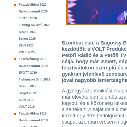
Fesztiválblog 2020
Balatonsound 2020
EFOTT 2020
Fishing on Orfű 2020
Strand 2020
Sziget 2020
Szombat este a Bagossy B
SZIN 2020
kezdődött a VOLT Produkci
VOLT 2020
Petőfi Rádió és a Petőfi T
Fesztiválblog 2019
célja, hogy már ismert, né
Balatonsound 2019
fesztiválokon szereplő és 
EFOTT 2019
gyakran jelenlévő zenekaro
jóval nagyobb ismertséghe
Fishing on Orfű 2019
Strand 2019
A gyergyószentmiklósi csapat
Sziget 2019
már elővételben jelentős sz
SZIN 2019
fogyott, és a közönség lelke
VOLT 2019
a zenekart. A saját dalaik me
Fesztiválblog 2018
között egy 30Y feldolgozást i
Balatonsound 2018
csapat azonban erősen megos