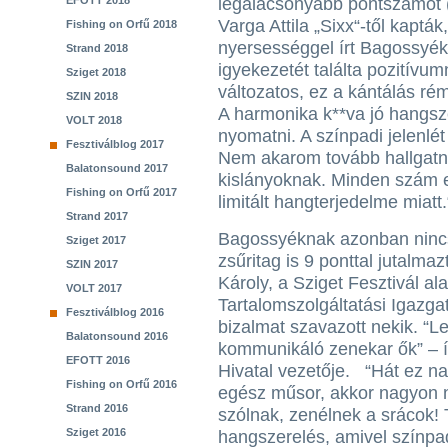
EFOTT 2018
legalacsonyabb pontszámot (2
Varga Attila „Sixx“-től kapták
Fishing on Orfű 2018
nyersességgel írt Bagossyék
Strand 2018
igyekezetét találta pozitívu
Sziget 2018
változatos, ez a kántálás rém
SZIN 2018
A harmonika k**va jó hangszer
VOLT 2018
nyomatni. A színpadi jelenlé
Fesztiválblog 2017
Nem akarom tovább hallgatni
Balatonsound 2017
kislányoknak. Minden szám e
Fishing on Orfű 2017
limitált hangterjedelme miatt.
Strand 2017
Bagossyéknak azonban nincs
Sziget 2017
zsűritag is 9 ponttal jutalma
SZIN 2017
Károly, a Sziget Fesztivál al
VOLT 2017
Tartalomszolgáltatási Igazga
Fesztiválblog 2016
bizalmat szavazott nekik. “
Balatonsound 2016
kommunikáló zenekar ők” – í
EFOTT 2016
Hivatal vezetője. “Hát ez nag
Fishing on Orfű 2016
egész műsor, akkor nagyon 
Strand 2016
szólnak, zenélnek a srácok! T
Sziget 2016
hangszerelés, amivel színpad