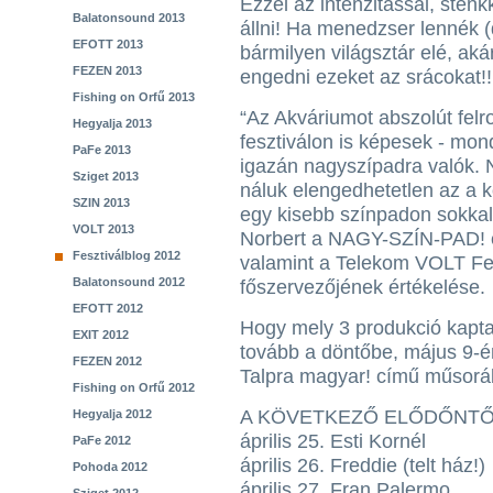
Ezzel az intenzitással, sten
Balatonsound 2013
állni! Ha menedzser lennék 
EFOTT 2013
bármilyen világsztár elé, a
FEZEN 2013
engedni ezeket az srácokat!!
Fishing on Orfű 2013
“Az Akváriumot abszolút felr
Hegyalja 2013
fesztiválon is képesek - mon
PaFe 2013
igazán nagyszípadra valók.
Sziget 2013
náluk elengedhetetlen az a 
SZIN 2013
egy kisebb színpadon sokkal
VOLT 2013
Norbert a NAGY-SZÍN-PAD! eg
Fesztiválblog 2012
valamint a Telekom VOLT Fes
Balatonsound 2012
főszervezőjének értékelése.
EFOTT 2012
Hogy mely 3 produkció kapta
EXIT 2012
tovább a döntőbe, május 9-én
FEZEN 2012
Talpra magyar! című műsorá
Fishing on Orfű 2012
A KÖVETKEZŐ ELŐDŐNTŐ
Hegyalja 2012
április 25. Esti Kornél
PaFe 2012
április 26. Freddie (telt ház!)
Pohoda 2012
április 27. Fran Palermo