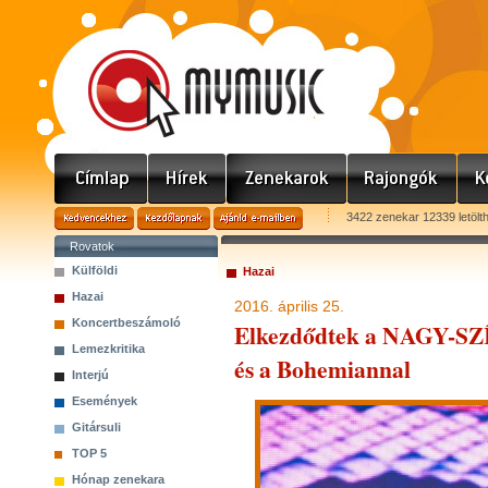
3422 zenekar 12339 letölt
Rovatok
Külföldi
Hazai
Hazai
2016. április 25.
Koncertbeszámoló
Elkezdődtek a NAGY-SZÍ
Lemezkritika
és a Bohemiannal
Interjú
Események
Gitársuli
TOP 5
Hónap zenekara