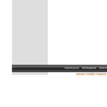
Impresszum
Médiaajánlat
Adatvé
magyar
|
english
|
deutsch