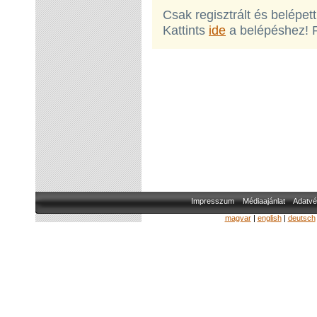
Csak regisztrált és belépet
Kattints
ide
a belépéshez! 
Impresszum
Médiaajánlat
Adatvé
magyar
|
english
|
deutsch