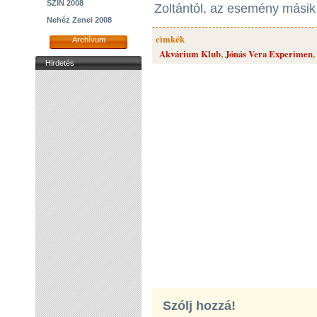
SZIN 2008
Zoltántól, az esemény másik 
Nehéz Zenei 2008
cimkék
Archívum
Akvárium Klub
,
Jónás Vera Experimen
,
Hirdetés
Szólj hozzá!