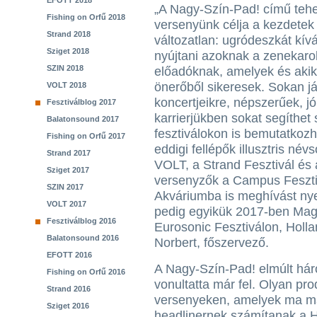
EFOTT 2018
„A Nagy-Szín-Pad! című teh
Fishing on Orfű 2018
versenyünk célja a kezdetek
Strand 2018
változatlan: ugródeszkát kív
Sziget 2018
nyújtani azoknak a zenekaro
SZIN 2018
előadóknak, amelyek és aki
önerőből sikeresek. Sokan j
VOLT 2018
koncertjeikre, népszerűek, j
Fesztiválblog 2017
karrierjükben sokat segíthe
Balatonsound 2017
fesztiválokon is bemutatkozha
Fishing on Orfű 2017
eddigi fellépők illusztris név
Strand 2017
VOLT, a Strand Fesztivál és
Sziget 2017
versenyzők a Campus Feszti
SZIN 2017
Akváriumba is meghívást nye
VOLT 2017
pedig egyikük 2017-ben Magy
Fesztiválblog 2016
Eurosonic Fesztiválon, Holl
Balatonsound 2016
Norbert, főszervező.
EFOTT 2016
A Nagy-Szín-Pad! elmúlt hár
Fishing on Orfű 2016
vonultatta már fel. Olyan pro
Strand 2016
versenyeken, amelyek ma má
Sziget 2016
headlinernek számítanak a H