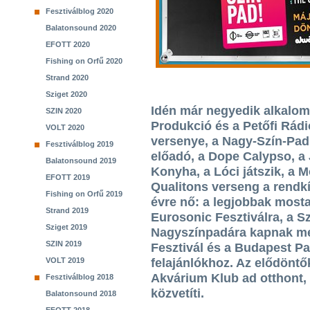
Fesztiválblog 2020
Balatonsound 2020
EFOTT 2020
Fishing on Orfű 2020
Strand 2020
Sziget 2020
Idén már negyedik alkalom
SZIN 2020
Produkció és a Petőfi Rád
VOLT 2020
versenye, a Nagy-Szín-Pad!
Fesztiválblog 2019
előadó, a Dope Calypso, a
Balatonsound 2019
Konyha, a Lóci játszik, a 
EFOTT 2019
Qualitons verseng a rendkív
Fishing on Orfű 2019
évre nő: a legjobbak mosta
Strand 2019
Eurosonic Fesztiválra, a S
Sziget 2019
Nagyszínpadára kapnak me
SZIN 2019
Fesztivál és a Budapest Par
VOLT 2019
felajánlókhoz. Az elődönt
Akvárium Klub ad otthont, 
Fesztiválblog 2018
közvetíti.
Balatonsound 2018