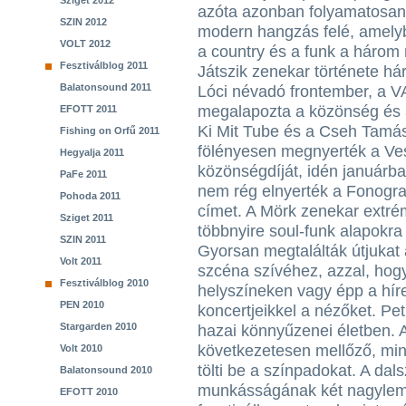
Sziget 2012
azóta azonban folyamatosan 
SZIN 2012
modern hangzás felé, amelyb
VOLT 2012
a country és a funk a három
Fesztiválblog 2011
Játszik zenekar története h
Balatonsound 2011
Lóci névadó frontember, a V
megalapozta a közönség és a
EFOTT 2011
Ki Mit Tube és a Cseh Tamá
Fishing on Orfű 2011
fölényesen megnyerték a Ve
Hegyalja 2011
közönségdíját, idén januárb
PaFe 2011
nem rég elnyerték a Fonogra
Pohoda 2011
címet. A Mörk zenekar extr
Sziget 2011
többnyire soul-funk alapokr
SZIN 2011
Gyorsan megtalálták útjukat
Volt 2011
szcéna szívéhez, azzal, hog
Fesztiválblog 2010
helyszíneken vagy épp a hír
PEN 2010
koncertjeikkel a nézőket. Pe
Stargarden 2010
hazai könnyűzenei életben. 
következetesen mellőző, min
Volt 2010
tölti be a színpadokat. A dal
Balatonsound 2010
munkásságának két nagyleme
EFOTT 2010