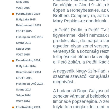
SZIN 2016
Bandájáig, a Cloud 9+-tól a 
VOLT 2016
éppen a Honeybeast-re, az 
Fesztiválblog 2015
Brothers Company-ra, az Iva
B.My.Lake 2015
Mary Popkids-re gondolunk.
Balatonsound 2015
„A Petőfi Rádió, a Petőfi TV 
EFOTT 2015
figyelemmel kíséri nemcsak
Fishing on Orfű 2015
produkciókat, de magát a ve
Strand 2015
egyetlen olyan zenei verse
Sziget 2015
versenyzők a közönség részv
VOLT 2015
fellépéseket élőben közvetítj
Fesztiválblog 2014
el Pető Zoltán, a Petőfi Rádi
B.My.Lake 2014
A negyedik Nagy-Szín-Pad! 
Balatonsound 2014
szakmai szavazói kör ajánlás
EFOTT 2014
meghívást.
Fishing on Orfű 2014
Strand 2014
A budapesti Dope Calypso o
zenekar váratlanul belebolon
Sziget 2014
limonádé popzenéjébe. A ze
VOLT 2014
folytatta a megkezdett utat,
Fesztiválblog 2013