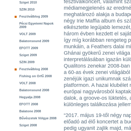
fesztiválkoncert, valamint 
Sziget 2010
médiamegjelenés az eredmé
SZIN 2010
meghatározó alakja a budape
Fesztiválblog 2009
négy Irie Maffia album és s
Pécsi Egyetemi Napok
elkésztette legújabb lemezét
2009
három évben kezdett el saját
VOLT 2009
így míg korábban rengeteg pr
Balatonsound 2009
munkáin, a Feathers dalai mi
EFOTT 2009
Ghánai gyökerű zenei világa
Sziget 2009
interpretálásában igazán kül
SZIN 2009
Qualitons zenekar 2008-ban a
Fesztiválblog 2008
a 60-as évek zenei világából 
Fishing on Orfű 2008
zenéjük igazi unikumnak szá
VOLT 2008
platformon. A hazai klubélet
Balatonsound 2008
európai nagyvárosból kaptak 
dalok, a groove-os lüktetés,
Hegyalja 2008
különleges találkozása jellem
EFOTT 2008
Balatone 2008
“2017. május 19-től négy na
Bűvészetek Völgye 2008
előadó ad élő koncertet a b
Sziget 2008
pedig ugyanit zajlik majd, m