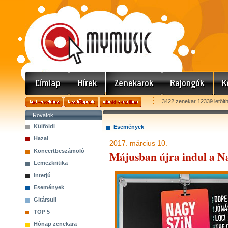
3422 zenekar 12339 letölt
Rovatok
Külföldi
Események
Hazai
2017. március 10.
Koncertbeszámoló
Májusban újra indul a N
Lemezkritika
Interjú
Események
Gitársuli
TOP 5
Hónap zenekara