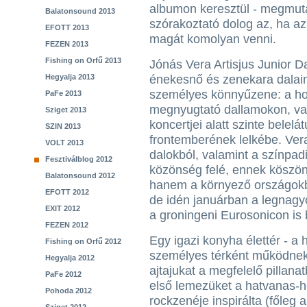
albumon keresztül - megmut
Balatonsound 2013
szórakoztató dolog az, ha a
EFOTT 2013
magát komolyan venni.
FEZEN 2013
Fishing on Orfű 2013
Jónás Vera Artisjus Junior D
Hegyalja 2013
énekesnő és zenekara dalai
személyes könnyűzene: a hol
PaFe 2013
megnyugtató dallamokon, va
Sziget 2013
koncertjei alatt szinte bele
SZIN 2013
frontemberének lelkébe. Ver
VOLT 2013
dalokból, valamint a színpadi
Fesztiválblog 2012
közönség felé, ennek köszö
Balatonsound 2012
hanem a környező országokba
EFOTT 2012
de idén januárban a legnagy
EXIT 2012
a groningeni Eurosonicon is 
FEZEN 2012
Egy igazi konyha élettér - a 
Fishing on Orfű 2012
személyes térként működnek,
Hegyalja 2012
ajtajukat a megfelelő pillana
PaFe 2012
első lemezüket a hatvanas-h
Pohoda 2012
rockzenéje inspirálta (főleg a