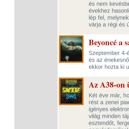
és nem kevésbé
évekhez hasonl
lép fel, melyne
várja a régi és
Beyoncé a s
Szeptember 4-é
és az énekesnő
ekkor hozta ki u
Az A38-on ü
Két éve már, ho
rést a zenei pi
igényes elektro
világ minden tá
esztendőt, ferg