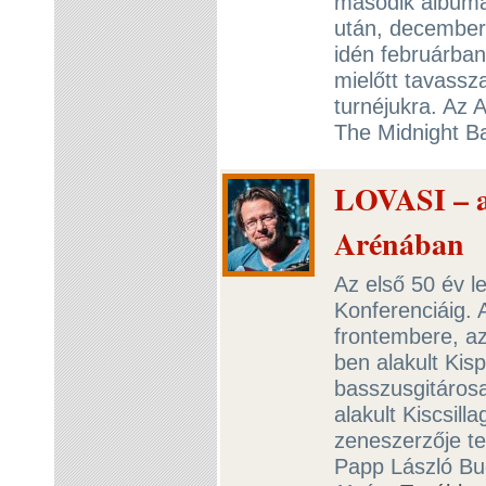
második albuma,
után, december
idén februárban
mielőtt tavassz
turnéjukra. Az 
The Midnight Ba
LOVASI – az
Arénában
Az első 50 év l
Konferenciáig.
frontembere, az
ben alakult Kis
basszusgitárosa
alakult Kiscsill
zeneszerzője te
Papp László Bu