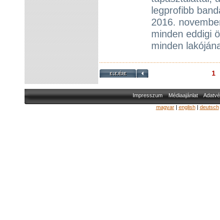
legprofibb band
2016. november
minden eddigi ö
minden lakóján
1
Impresszum
Médiaajánlat
Adatvé
magyar
|
english
|
deutsch