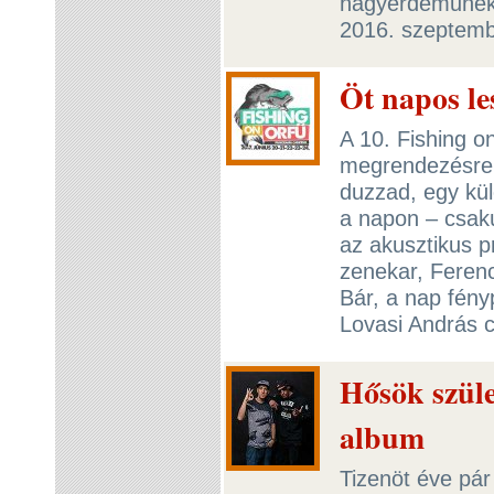
nagyérdeműnek 
2016. szeptem
Öt napos le
A 10. Fishing o
megrendezésre, 
duzzad, egy kül
a napon – csakú
az akusztikus p
zenekar, Feren
Bár, a nap fény
Lovasi András c
Hősök szüle
album
Tizenöt éve pár