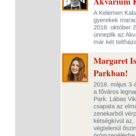
Akvárium 
A Kelemen Kabá
gyerekek maradja
2018. október 2
ünneplik az Akv
már két teltház
Margaret Is
Parkban!
2018. május 3-á
a főváros legna
Park. Lábas Viki
csapata az elmú
zenekarból vérpr
kétségkívül az,
végtelenül őszi
örömzenélésbe.