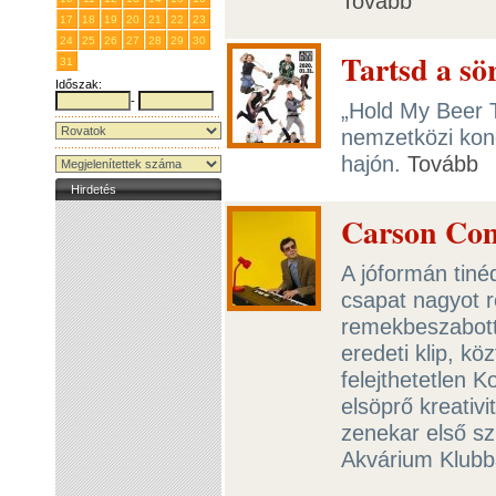
Tovább
17
18
19
20
21
22
23
24
25
26
27
28
29
30
Tartsd a sö
31
1
2
3
4
5
6
Időszak:
-
„Hold My Beer T
nemzetközi konc
hajón.
Tovább
Hirdetés
Carson Coma
A jóformán tiné
csapat nagyot r
remekbeszabott
eredeti klip, kö
felejthetetlen 
elsöprő kreativ
zenekar első s
Akvárium Klub