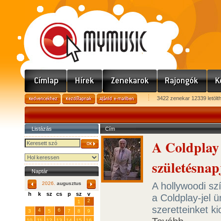
3422 zenekar 12339 letölt
Listázás
Cím
A Coldplay
születésnap
Naptár
A hollywoodi sz
2026.
augusztus
h
k
sz
cs
p
sz
v
a Coldplay-jel 
29
31
2
27
28
30
1
szeretteinket k
4
6
3
5
7
8
9
10
11
12
13
14
15
16