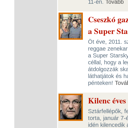
11-én.
Tovább
Cseszkó ga
a Super Sta
Öt éve, 2011. 
reggae zenekar 
a Super Starsk
céllal, hogy a l
átdolgozzák ska
láthatjátok és 
pénteken!
Tová
Kilenc éves
Sztárfellépők, 
torta, január 7
idén kilencedik 