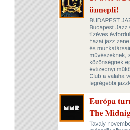
ünnepli!
BUDAPEST JAZZ 
Budapest Jazz 
tízéves évfordu
hazai jazz zene
és munkatársaina
művészeknek, s
közönségnek egy
évtizednyi műk
Club a valaha vo
legrégebbi jaz
Európa turn
The Midnig
Tavaly novembe