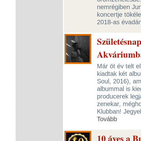
nemrégiben Junio
koncertje tökéle
2018-as évadá
Születésnap
Akváriumb
Már öt év telt e
kiadtak két alb
Soul, 2016), am
albummal is kieg
producerek legj
zenekar, mégho
Klubban! Jegye
Tovább
10 áves a B