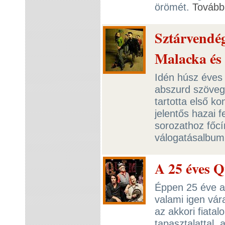
örömét.
Tovább
Sztárvendég
Malacka és 
Idén húsz éves 
abszurd szöveg
tartotta első ko
jelentős hazai fe
sorozathoz főcí
válogatásalbumr
A 25 éves 
Éppen 25 éve a
valami igen vár
az akkori fiat
tapasztalattal,