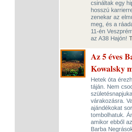
csináltak egy h
hosszú karrierr
zenekar az elmú
meg, és a ráad
11-én Veszpré
az A38 Hajón!
Az 5 éves B
Kowalsky m
Hetek óta érez
táján. Nem csod
születésnapjuka
várakozásra. V
ajándékokat sor
tombolhatuk. Ám
amikor ebből a
Barba Negrások,