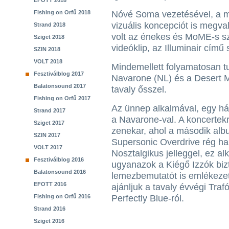
EFOTT 2018
Fishing on Orfű 2018
Nóvé Soma vezetésével, a 
vizuális koncepciót is megva
Strand 2018
volt az énekes és MoME-s sz
Sziget 2018
videóklip, az Illuminair cím
SZIN 2018
VOLT 2018
Mindemellett folyamatosan t
Fesztiválblog 2017
Navarone (NL) és a Desert M
Balatonsound 2017
tavaly ősszel.
Fishing on Orfű 2017
Az ünnep alkalmával, egy há
Strand 2017
a Navarone-val. A koncertekre
Sziget 2017
zenekar, ahol a második alb
SZIN 2017
Supersonic Overdrive rég hal
VOLT 2017
Nosztalgikus jelleggel, ez a
Fesztiválblog 2016
ugyanazok a Kiégő Izzók bizt
Balatonsound 2016
lemezbemutatót is emlékezet
EFOTT 2016
ajánljuk a tavaly évvégi Traf
Fishing on Orfű 2016
Perfectly Blue-ról.
Strand 2016
Sziget 2016