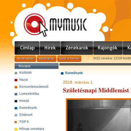
3422 zenekar 12339 letölt
Rovatok
Külföldi
Események
Hazai
2018. március 1.
Koncertbeszámoló
Születésnapi Middlemist
Lemezkritika
Interjú
Események
Gitársuli
TOP 5
Hónap zenekara