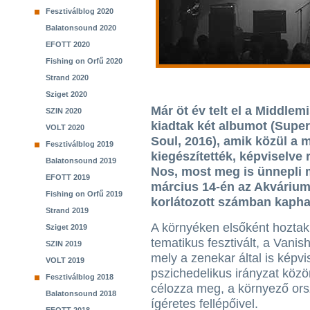
Fesztiválblog 2020
Balatonsound 2020
EFOTT 2020
Fishing on Orfű 2020
Strand 2020
Sziget 2020
Már öt év telt el a Middlemi
SZIN 2020
kiadtak két albumot (Super
VOLT 2020
Soul, 2016), amik közül a 
Fesztiválblog 2019
kiegészítették, képviselve 
Balatonsound 2019
Nos, most meg is ünnepli 
EFOTT 2019
március 14-én az Akváriu
Fishing on Orfű 2019
korlátozott számban kapha
Strand 2019
A környéken elsőként hoztak 
Sziget 2019
tematikus fesztivált, a Vanish
SZIN 2019
mely a zenekar által is képvis
VOLT 2019
pszichedelikus irányzat köz
Fesztiválblog 2018
célozza meg, a környező or
Balatonsound 2018
ígéretes fellépőivel.