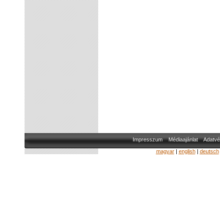
Impresszum
Médiaajánlat
Adatvé
magyar
|
english
|
deutsch