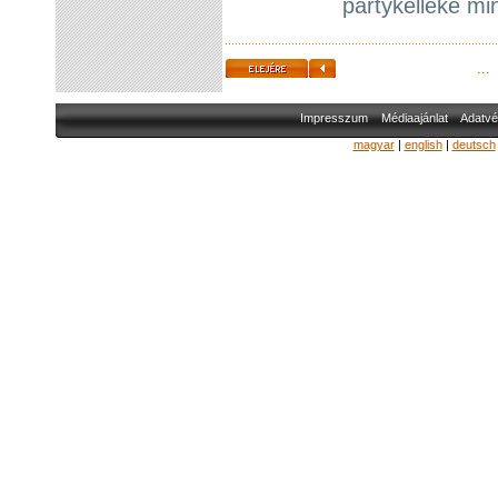
partykelléke mi
...
Impresszum
Médiaajánlat
Adatvé
magyar
|
english
|
deutsch