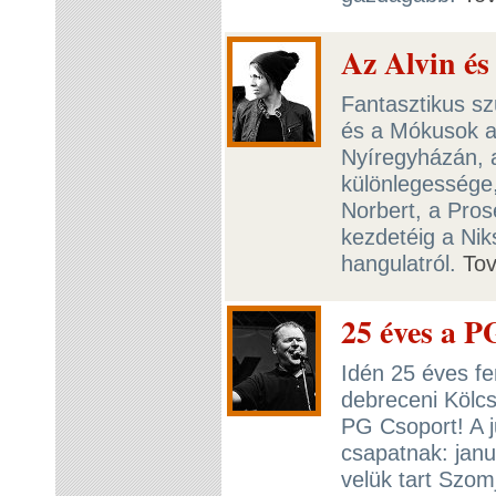
Az Alvin és
Fantasztikus szü
és a Mókusok a
Nyíregyházán, 
különlegessége,
Norbert, a Pros
kezdetéig a Ni
hangulatról.
To
25 éves a P
Idén 25 éves fe
debreceni Kölcs
PG Csoport! A j
csapatnak: jan
velük tart Szom