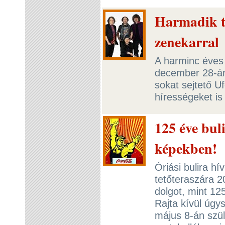
Harmadik t
zenekarral
A harminc éves
december 28-án
sokat sejtető U
hírességeket is
125 éve bul
képekben!
Óriási bulira h
tetőteraszára 2
dolgot, mint 12
Rajta kívül úgys
május 8-án szül