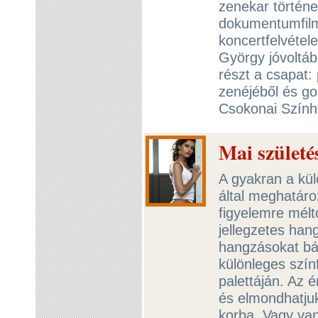
zenekar történe
dokumentumfilm 
koncertfelvétel
György jóvoltáb
részt a csapat:
zenéjéből és go
Csokonai Szính
Mai születé
A gyakran a kü
által meghatár
figyelemre mélt
jellegzetes hang
hangzásokat bát
különleges szín
palettáján. Az 
és elmondhatjuk
korba. Vagy van