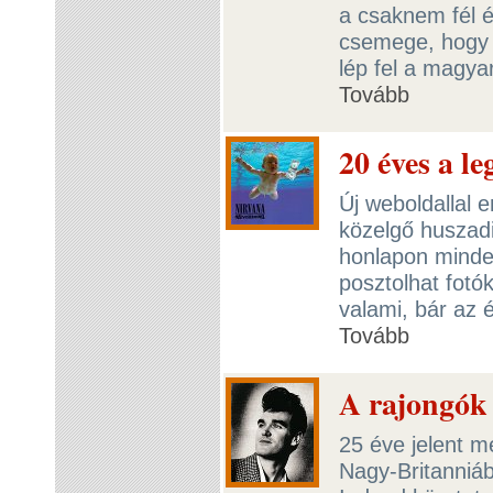
a csaknem fél é
csemege, hogy 
lép fel a magya
Tovább
20 éves a l
Új weboldallal
közelgő huszadi
honlapon minde
posztolhat fotó
valami, bár az 
Tovább
A rajongók 
25 éve jelent 
Nagy-Britanniá