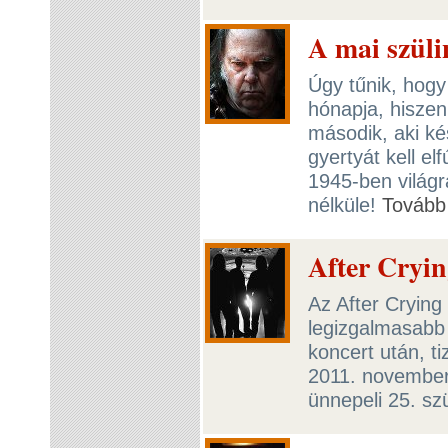
A mai szüli
Úgy tűnik, hog
hónapja, hisze
második, aki ké
gyertyát kell el
1945-ben világr
nélküle!
Tovább
After Cryin
Az After Crying
legizgalmasabb 
koncert után, t
2011. november
ünnepeli 25. sz