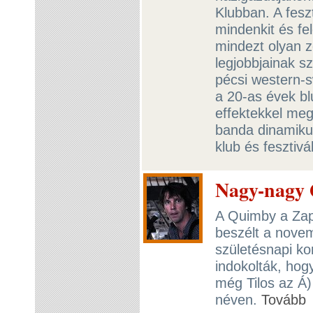
Klubban. A feszt
mindenkit és fe
mindezt olyan z
legjobbjainak 
pécsi western-s
a 20-as évek bl
effektekkel meg
banda dinamiku
klub és fesztiv
Nagy-nagy 
A Quimby a Zapp
beszélt a novem
születésnapi kon
indokolták, hog
még Tilos az Á)
néven.
Tovább