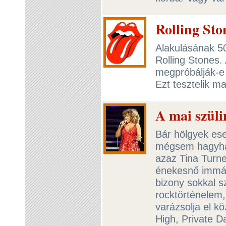
Rolling Ston
Alakulásának 50
Rolling Stones. A
megpróbálják-e m
Ezt tesztelik ma
A mai szüli
Bár hölgyek ese
mégsem hagyhat
azaz Tina Turne
énekesnő immár
bizony sokkal s
rocktörténelem,
varázsolja el k
High, Private 