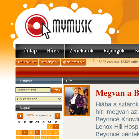
3422 zenekar 12339 letölt
Listázás
Cím
Megvan a B
Hiába a sztárok
Naptár
hír; megvan az 
2026.
augusztus
Beyoncé Knowle
h
k
sz
cs
p
sz
v
Lenox Hill Hosp
29
31
2
27
28
30
1
4
6
Beyoncé péntek
3
5
7
8
9
10
11
12
13
14
15
16