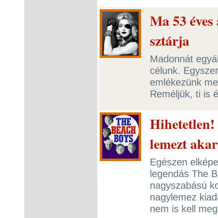
Ma 53 éves 
sztárja
Madonnát egyált
célunk. Egyszer
emlékezünk meg 
Reméljük, ti is 
Hihetetlen!
lemezt akar
Egészen elképes
legendás The B
nagyszabású ko
nagylemez kiadá
nem is kell meg