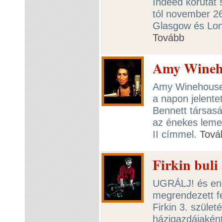
Indeed körutat 
tól november 26
Glasgow és Lon
Tovább
Amy Wineho
Amy Winehouse
a napon jelente
Bennett társasá
az énekes leme
II címmel.
Tová
Firkin bul
UGRÁLJ! és eng
megrendezett fe
Firkin 3. születé
házigazdájaként