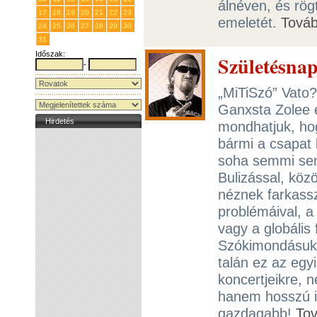
álnéven, és rögt
17
18
19
20
21
22
23
emeletét.
Tová
24
25
26
27
28
29
30
31
1
2
3
4
5
6
Időszak:
Születésnap
-
„MiTiSzó” Vato
Ganxsta Zolee é
Hirdetés
mondhatjuk, hog
bármi a csapat 
soha semmi sem
Bulizással, köz
néznek farkass
problémáival, a 
vagy a globális
Szókimondásuk 
talán ez az egyi
koncertjeikre, 
hanem hosszú ide
gazdagabb!
To