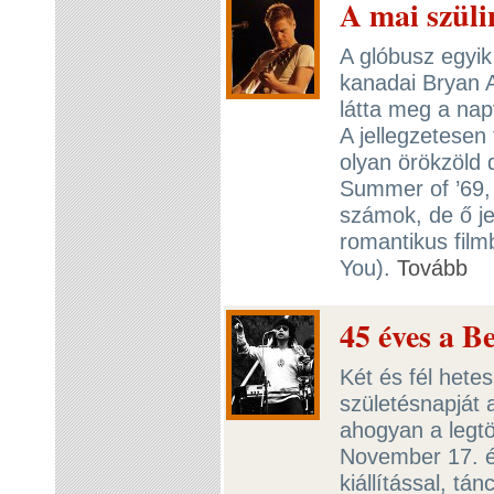
A mai szül
A glóbusz egyi
kanadai Bryan 
látta meg a nap
A jellegzetesen
olyan örökzöld 
Summer of ’69,
számok, de ő je
romantikus filmb
You).
Tovább
45 éves a 
Két és fél hete
születésnapját 
ahogyan a legt
November 17. é
kiállítással, tá