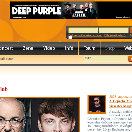
Felhasználó létrehozása
Elfelejtett jelszó
Meg
hető zene
Club
2026. augusztu
A Depeche Mo
visszatér Magy
A tavalyi, telt
Dome-koncert 
Christian Eigner, a Depeche M
legendás dobosa ismét igent m
101 Hang felkérésére. A világh
december 10-én Budapesten, 