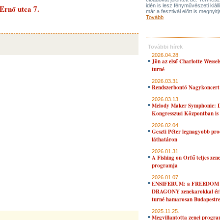
idén is lesz fényművészeti kiáll
Ernő utca 7.
már a fesztivál előtt is megnyitj
Tovább
További hírek
2026.04.28.
Jön az első Charlotte Wessel
turné
2026.03.31.
Rendszerbontó Nagykoncert
2026.03.13.
Melody Maker Symphonic: D
Kongresszusi Központban is
2026.02.04.
Geszti Péter legnagyobb pro
láthatáron
2026.01.31.
A Fishing on Orfű teljes zene
programja
2026.01.07.
ENSIFERUM: a FREEDOM
DRAGONY zenekarokkal érk
turné hamarosan Budapestr
2025.11.25.
Megvillantotta zenei progra