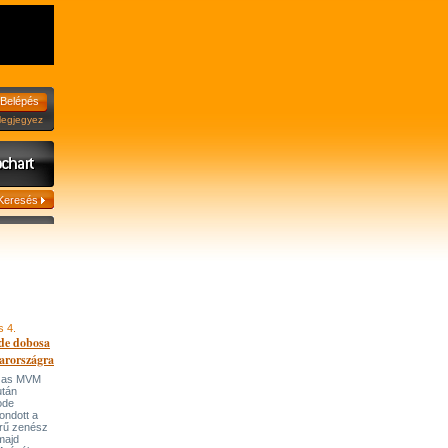
jegyez
s 4.
de dobosa
arországra
házas MVM
után
ode
ondott a
írű zenész
majd