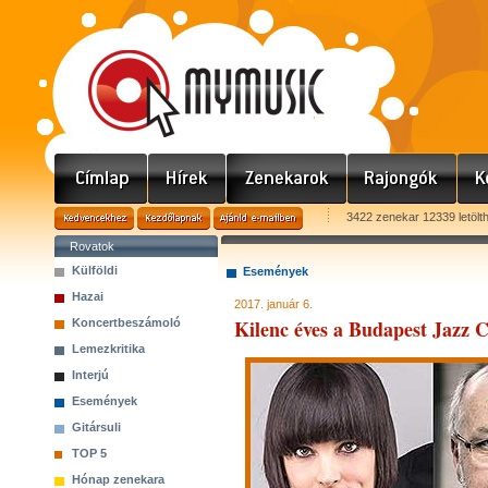
3422 zenekar 12339 letölt
Rovatok
Külföldi
Események
Hazai
2017. január 6.
Kilenc éves a Budapest Jazz 
Koncertbeszámoló
Lemezkritika
Interjú
Események
Gitársuli
TOP 5
Hónap zenekara