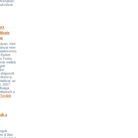
 Arénában
ukcióval.
NO
őször
on
an, mint
lmányai nem
 elektromos
Épített
és Furby
rok mellett
ngok
dre
 dolgozott
őként is.
dalával, az
t, 2027.
lhatjuk
llépését a
Tovább
pák a
 egyik
ete & Bas