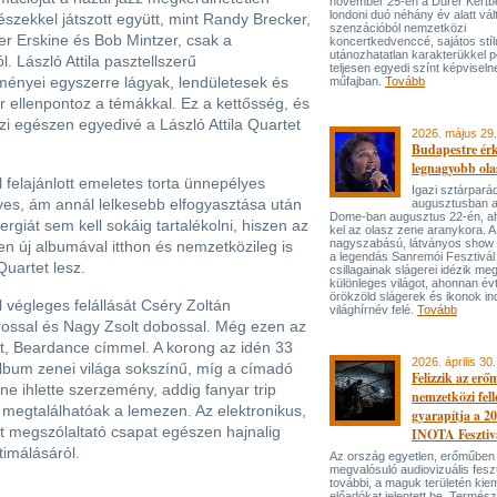
november 25-én a Dürer Kertben
londoni duó néhány év alatt vál
nészekkel játszott együtt, mint Randy Brecker,
szenzációból nemzetközi
r Erskine és Bob Mintzer, csak a
koncertkedvenccé, sajátos stí
utánozhatatlan karakterükkel p
. László Attila pasztellszerű
teljesen egyedi színt képviseln
ényei egyszerre lágyak, lendületesek és
műfajban.
Tovább
r ellenpontoz a témákkal. Ez a kettősség, és
zi egészen egyedivé a László Attila Quartet
2026. május 29.
Budapestre ér
legnagyobb ola
 felajánlott emeletes torta ünnepélyes
Igazi sztárpará
yes, ám annál lelkesebb elfogyasztása után
augusztusban 
Dome-ban augusztus 22-én, aho
giát sem kell sokáig tartalékolni, hiszen az
kel az olasz zene aranykora. A
nagyszabású, látványos show
n új albumával itthon és nemzetközileg is
a legendás Sanremói Fesztivál
Quartet lesz.
csillagainak slágerei idézik meg
különleges világot, ahonnan év
örökzöld slágerek és ikonok ind
 végleges felállását Cséry Zoltán
világhírnév felé.
Tovább
tárossal és Nagy Zsolt dobossal. Még ezen az
t, Beardance címmel. A korong az idén 33
2026. április 30.
album zenei világa sokszínű, míg a címadó
Felizzik az erő
e ihlette szerzemény, addig fanyar trip
nemzetközi fel
megtalálhatóak a lemezen. Az elektronikus,
gyarapítja a 2
t megszólaltató csapat egészen hajnalig
INOTA Fesztiv
timálásáról.
Az ország egyetlen, erőműben
megvalósuló audiovizuális feszt
további, a maguk területén kie
előadókat jelentett be. Termés