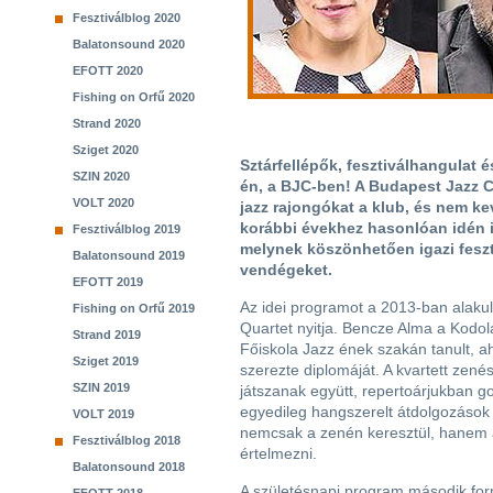
Fesztiválblog 2020
Balatonsound 2020
EFOTT 2020
Fishing on Orfű 2020
Strand 2020
Sziget 2020
Sztárfellépők, fesztiválhangulat é
SZIN 2020
én, a BJC-ben! A Budapest Jazz C
VOLT 2020
jazz rajongókat a klub, és nem k
korábbi évekhez hasonlóan idén i
Fesztiválblog 2019
melynek köszönhetően igazi feszti
Balatonsound 2019
vendégeket.
EFOTT 2019
Az idei programot a 2013-ban alaku
Fishing on Orfű 2019
Quartet nyitja. Bencze Alma a Kodol
Strand 2019
Főiskola Jazz ének szakán tanult, 
Sziget 2019
szerezte diplomáját. A kvartett zené
SZIN 2019
játszanak együtt, repertoárjukban 
egyedileg hangszerelt átdolgozások
VOLT 2019
nemcsak a zenén keresztül, hanem a
Fesztiválblog 2018
értelmezni.
Balatonsound 2018
A születésnapi program második form