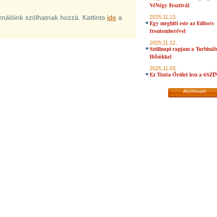
VéNégy Fesztivál
sználóink szólhatnak hozzá. Kattints
ide
a
2025.11.13.
Egy meghitt este az Editors
frontemberével
2025.11.12.
Szülinapi rapjam a Turbiná
Hősökkel
2025.11.03.
Ez Tiszta Őrület lesz a 6SZ
Archívum