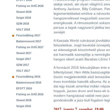
EFOTT 2018
alakja vezeti, aki olyan világhírű ze
Fishing on Orfű 2018
Anthony Jackson, Billy Cobham, Pete
Strand 2018
legismertebbeket említve a névsorból
Sziget 2018
hangszereléssel megszólaló szerzem
energikusak. A ritmusszekció sokszo
SZIN 2018
persze a tagok nagyszerű játéka tes
VOLT 2018
zenéjét.
Fesztiválblog 2017
A Kaszala World cukrászat jóvoltából
Balatonsound 2017
felszeletése, majd kevésbé ünnepél
Fishing on Orfű 2017
az édességnek köszönhető plusz ener
Strand 2017
est harmadik szereplője a nemrégibe
hangos sikert arató Barabás Lőrinc 
Sziget 2017
SZIN 2017
A formáció 2016 februárjában érte el
VOLT 2017
billentyűssel, Herr Attila basszusgi
őszön megjelentették első lemezüke
Fesztiválblog 2016
éves trombitás hatodik albuma. Az 
Balatonsound 2016
dal egy észak amerikai indián népzen
EFOTT 2016
hoppok, jazzes drum and bass-ek is 
Fishing on Orfű 2016
modern hangzással valódi new jazz-
gondoskodik a jazz-buli fogalom legi
Strand 2016
Sziget 2016
2017. január 7. szombat, 19:00