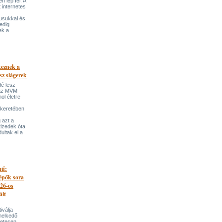
 lép fel. A
t internetes
lusukkal és
edig
ek a
keznek a
sz slágerek
dé lesz
az MVM
l életre
 keretében
 azt a
tizedek óta
ultak el a
mű:
lépők sora
026-os
ált
iválja
melkedő
zetesen