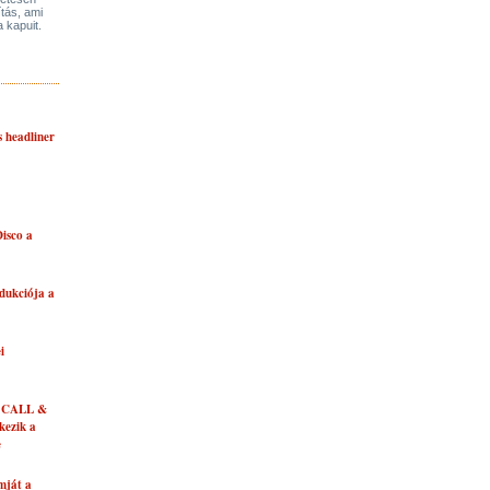
ítás, ami
a kapuit.
s headliner
isco a
dukciója a
i
 CALL &
ezik a
e
mját a