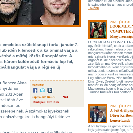
december 16-án a berlini Uber
is színpadra lép a magyar prod
Tovább
2026. július 31.
LOOK MUM 
COMPUTER el
Magyarország
LOOK MUM NO COMPUTER oly
s emeletes születésnapi torta, január 7-
egy őrült feltaláló, csak a talá
rakétaként, hanem elsősorban
lub idén kilencedik alkalommal várja a
hangszerekként öltenek testet. 
evésbé a műfaj közös ünneplésére. A
már szintetizátoros kerékpárt 
orgonát is, de a technikai bravú
s három különböző formáció lép fel,
zseniálisan manőverezik a ha
válhangulat várja a régi és új
birodalmában is, koncertjei ren
teltházasok, számos előadóval
már producerként és társszerz
Legutóbb az Eurovízión feltűnt 
Eins, Zwei, Drei-jal futott nagyo
lt Bencze Alma
megosztás
február 19-én pedig először hal
ányi János
Magyarországon is bravúros fe
Turbina Kulturális Központban.
ahol 2013-ban
kapcsolódó linkek
szei több éve
Budapest Jazz Club
gondosan és
2026. július 29.
A brit drill pa
 szerepelnek. A számokat igyekeznek
Dürer Kertben
 dalszövegekre is hangsúlyt fektetve
koncerteznek
A brit hiphop- és grime-színtér
legizgalmasabb jelensége, a P
ációját a hazai jazz megkerülhetetlen