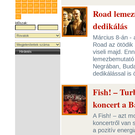
17
18
19
20
21
22
23
Road lemez
24
25
26
27
28
29
30
31
1
2
3
4
5
6
dedikálás
Időszak:
-
Március 8-án - 
Road az ötödik
viseli majd. En
Hirdetés
lemezbemutató 
Negrában, Buda
dedikálással is
Fish! – Tu
koncert a 
A Fish! – azt m
koncertről van 
a pozitív energ