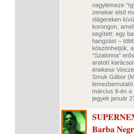
nagylemeze “Ig
zenekar első m
slágereken kívü
korongon, amel
segített: egy b
hangzást – töb
köszönhetjük, a
“Szalonna” erősí
aratott karácso
énekese Vincze
Smuk Gábor (My
lemezbemutató 
március 9-én a
jegyek január 2
SUPERNEM,
Barba Negr