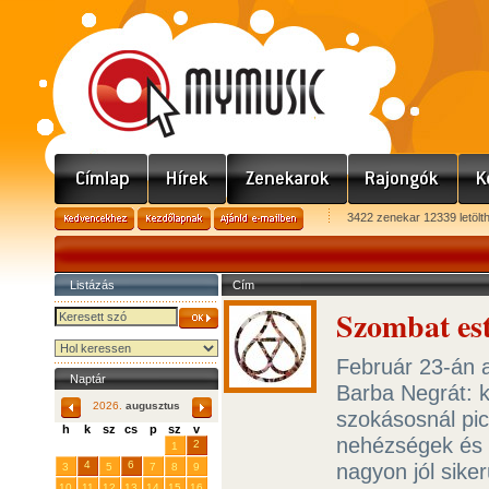
3422 zenekar 12339 letölt
Listázás
Cím
Szombat est
Február 23-án a
Naptár
Barba Negrát: k
2026.
augusztus
szokásosnál pic
h
k
sz
cs
p
sz
v
nehézségek és 
29
31
2
27
28
30
1
4
6
nagyon jól siker
3
5
7
8
9
10
11
12
13
14
15
16