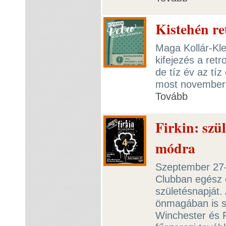
Kistehén re
Maga Kollár-Klem
kifejezés a ret
de tíz év az tí
most novemberb
Tovább
Firkin: szü
módra
Szeptember 27-
Clubban egész e
születésnapját. 
önmagában is s
Winchester és 