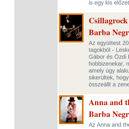
is egy kis előz
Csillagrock
Barba Neg
Az együttest 20
tagokból - Lesk
Gábor és Ózdi R
hobbizenekar, 
amely úgy alakul
sikerültek, hog
összeállt a zen
Anna and t
Barba Neg
Az Anna and th