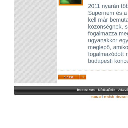
2011 nyarán több
Supernem és a 
kell már bemutat
közönségnek, s
fogalmazza meg 
ugyanakkor egy
meglepő, amiko
fogalmazódott 
budapesti konce
Impresszum
Médiaajánlat
Adatvé
magyar
|
english
|
deutsch