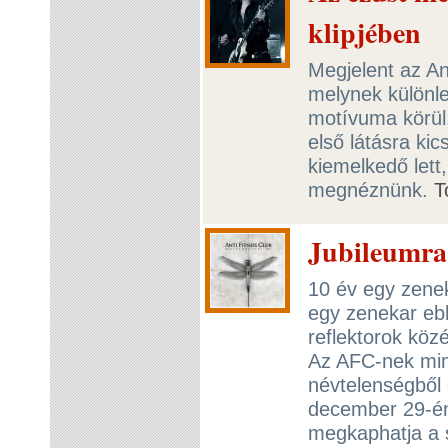
klipjében
Megjelent az Ant
melynek különle
motívuma körül, 
első látásra kic
kiemelkedő lett
megnéznünk.
T
Jubileumra 
10 év egy zenek
egy zenekar ebb
reflektorok közé
Az AFC-nek min
névtelenségből 
december 29-én
megkaphatja a s