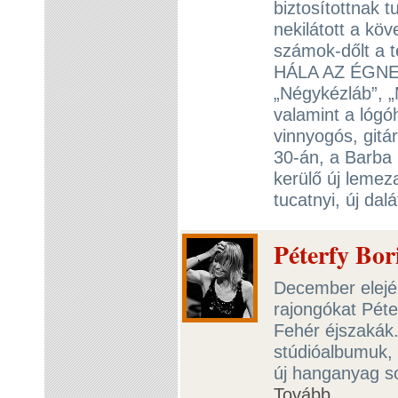
biztosítottnak t
nekilátott a kö
számok-dőlt a t
HÁLA AZ ÉGNEK!
„Négykézláb”, „
valamint a lógó
vinnyogós, git
30-án, a Barba
kerülő új lemez
tucatnyi, új dal
Péterfy Bori
December elején
rajongókat Péte
Fehér éjszakák. 
stúdióalbumuk, 
új hanganyag so
Tovább