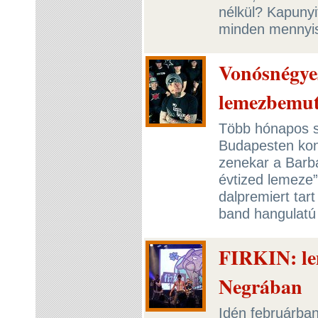
nélkül? Kapunyit
minden mennyi
Vonósnégye
lemezbemut
Több hónapos sz
Budapesten kon
zenekar a Barb
évtized lemeze”
dalpremiert tart
band hangulatú
FIRKIN: le
Negrában
Idén februárban