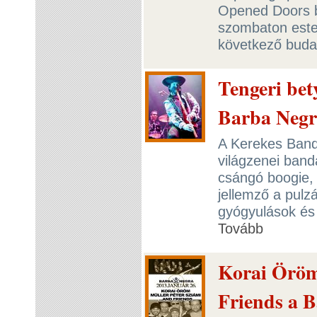
Opened Doors b
szombaton este
következő buda
Tengeri be
Barba Neg
A Kerekes Band
világzenei band
csángó boogie, n
jellemző a pulz
gyógyulások és 
Tovább
Korai Öröm,
Friends a 