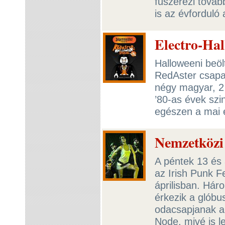
fűszerezi továb
is az évforduló
Electro-Ha
Halloweeni beöl
RedAster csapat
négy magyar, 2 
’80-as évek szi
egészen a mai 
Nemzetközi 
A péntek 13 és 
az Irish Punk F
áprilisban. Hár
érkezik a glóbu
odacsapjanak a
Node, mivé is l