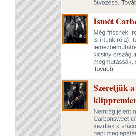
ötvözése.
Tová
Ismét Carbo
Még frissnek, 
is írtunk róla),
lemezbemutató-
kicsiny országu
megmutassák, m
Tovább
Szeretjük a
klippremie
Nemrég jelent 
Carbonsweet cí
kezdtek a sráco
napi meglepetés