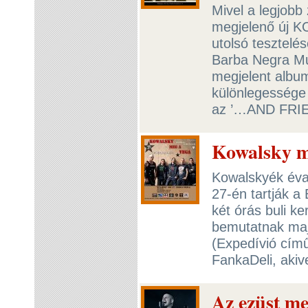
Mivel a legjobb
megjelenő új 
utolsó tesztelés
Barba Negra Mu
megjelent album
különlegessége 
az ’…AND FRI
Kowalsky m
Kowalskyék éva
27-én tartják a
két órás buli k
bemutatnak maj
(Expedívió című
FankaDeli, akive
Az ezüst m