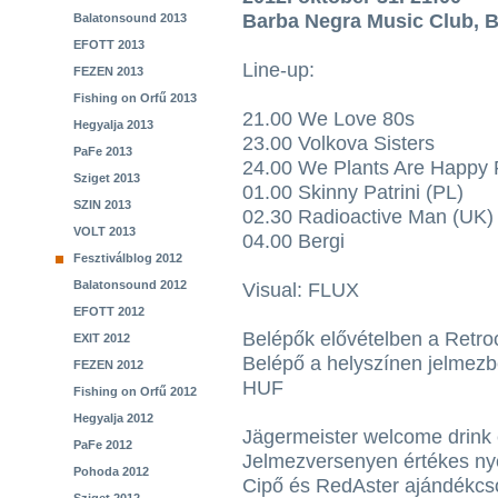
Barba Negra Music Club, 
Balatonsound 2013
EFOTT 2013
Line-up:
FEZEN 2013
Fishing on Orfű 2013
21.00 We Love 80s
Hegyalja 2013
23.00 Volkova Sisters
PaFe 2013
24.00 We Plants Are Happy 
Sziget 2013
01.00 Skinny Patrini (PL)
SZIN 2013
02.30 Radioactive Man (UK)
VOLT 2013
04.00 Bergi
Fesztiválblog 2012
Balatonsound 2012
Visual: FLUX
EFOTT 2012
Belépők elővételben a Retr
EXIT 2012
Belépő a helyszínen jelmezbe
FEZEN 2012
HUF
Fishing on Orfű 2012
Hegyalja 2012
Jägermeister welcome drink
PaFe 2012
Jelmezversenyen értékes ny
Pohoda 2012
Cipő és RedAster ajándékc