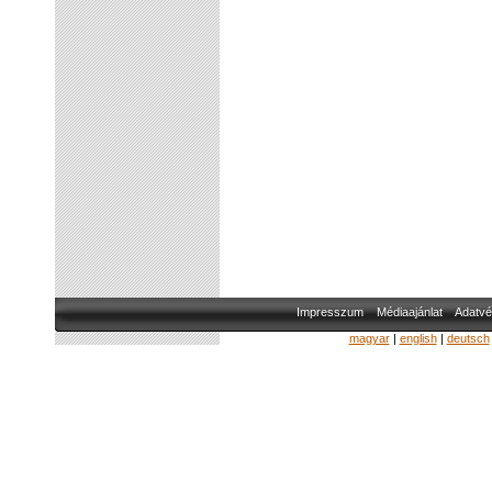
Impresszum
Médiaajánlat
Adatvé
magyar
|
english
|
deutsch