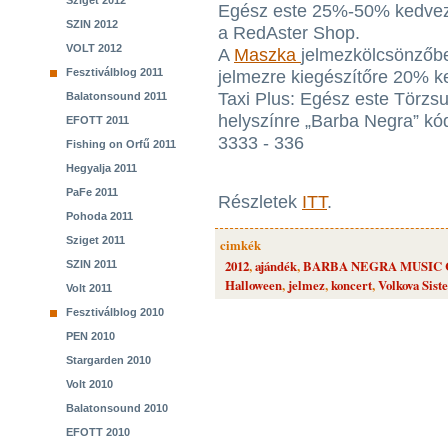
Sziget 2012
Egész este 25%-50% kedvezm
SZIN 2012
a RedAster Shop.
VOLT 2012
A
Maszka
jelmezkölcsönzőb
Fesztiválblog 2011
jelmezre kiegészítőre 20% 
Taxi Plus: Egész este Törzsu
Balatonsound 2011
helyszínre „Barba Negra” kódd
EFOTT 2011
3333 - 336
Fishing on Orfű 2011
Hegyalja 2011
PaFe 2011
Részletek
ITT
.
Pohoda 2011
Sziget 2011
cimkék
2012
,
ajándék
,
BARBA NEGRA MUSIC
SZIN 2011
Halloween
,
jelmez
,
koncert
,
Volkova Sist
Volt 2011
Fesztiválblog 2010
PEN 2010
Stargarden 2010
Volt 2010
Balatonsound 2010
EFOTT 2010