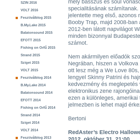
mély basszus és soul vonáso
SZIN 2016
specialitásának számítanak.
VOLT 2016
jelentette meg első, azonos
Fesztiválblog 2015
Booby Trap, majd 2008-ban 
B.My.Lake 2015
2012-ben látott napvilágot 
Balatonsound 2015
minden bizonnyal Budapesten
EFOTT 2015
számot.
Fishing on Orfű 2015
Strand 2015
Nem akármilyen előadók szol
Negrában, hiszen a Volkova 
Sziget 2015
ott lesz még a We Love 80s,
VOLT 2015
lengyel Skinny Patrini és haj
Fesztiválblog 2014
kedvezmény és meglepetés vá
B.My.Lake 2014
elektronikus zene rajongóina
Balatonsound 2014
ezen a különleges, amerikai 
EFOTT 2014
jelmezben is lehet majd érke
Fishing on Orfű 2014
Strand 2014
Bertoni
Sziget 2014
VOLT 2014
RedAster’s Electro Hallow
Fesztiválblog 2013
2012. október 31. 21:00