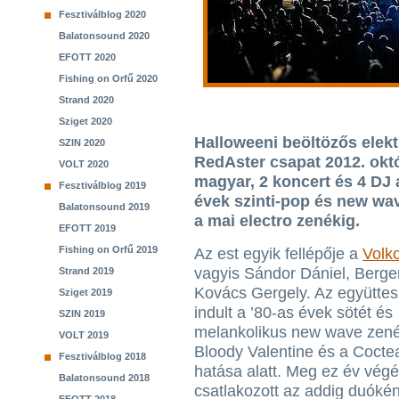
Fesztiválblog 2020
Balatonsound 2020
EFOTT 2020
Fishing on Orfű 2020
Strand 2020
Sziget 2020
Halloweeni beöltözős elektr
SZIN 2020
RedAster csapat 2012. októ
VOLT 2020
magyar, 2 koncert és 4 DJ a
Fesztiválblog 2019
évek szinti-pop és new wa
Balatonsound 2019
a mai electro zenékig.
EFOTT 2019
Fishing on Orfű 2019
Az est egyik fellépője a
Volko
vagyis Sándor Dániel, Berge
Strand 2019
Kovács Gergely. Az együtte
Sziget 2019
indult a ’80-as évek sötét és
SZIN 2019
melankolikus new wave zené
VOLT 2019
Bloody Valentine és a Cocte
Fesztiválblog 2018
hatása alatt. Meg ez év vég
Balatonsound 2018
csatlakozott az addig duóké