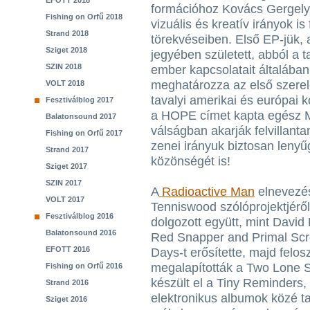
EFOTT 2018
formációhoz Kovács Gergely, 
Fishing on Orfű 2018
vizuális és kreatív irányok i
Strand 2018
törekvéseiben. Első EP-jük,
Sziget 2018
jegyében született, abból a t
SZIN 2018
ember kapcsolatait általában
meghatározza az első szerel
VOLT 2018
tavalyi amerikai és európai 
Fesztiválblog 2017
a HOPE címet kapta egész M
Balatonsound 2017
válságban akarják felvillanta
Fishing on Orfű 2017
zenei irányuk biztosan lenyű
Strand 2017
közönségét is!
Sziget 2017
SZIN 2017
A
Radioactive Man
elnevezés 
VOLT 2017
Tenniswood szólóprojektjérő
Fesztiválblog 2016
dolgozott együtt, mint David
Balatonsound 2016
Red Snapper and Primal Scr
EFOTT 2016
Days-t erősítette, majd felo
megalapították a Two Lone 
Fishing on Orfű 2016
készült el a Tiny Reminders,
Strand 2016
elektronikus albumok közé ta
Sziget 2016