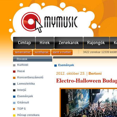
3422 zenekar 12339 letölt
Rovatok
Külföldi
Események
Hazai
2012. október 23. |
Bertoni
Koncertbeszámoló
Electro-Halloween Budap
Lemezkritika
Interjú
Események
Gitársuli
TOP 5
Hónap zenekara