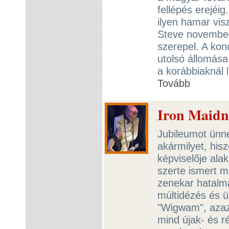
fellépés erejéig
ilyen hamar visz
Steve november
szerepel. A kon
utolsó állomása 
a korábbiaknál 
Tovább
Iron Maidne
Jubileumot ünn
akármilyet, hisz
képviselője ala
szerte ismert m
zenekar hatalma
múltidézés és ü
"Wigwam", azaz
mind újak- és r