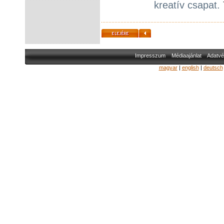
kreatív csapat.
Impresszum
Médiaajánlat
Adatvé
magyar
|
english
|
deutsch