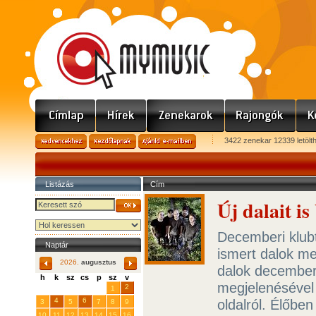
3422 zenekar 12339 letölt
Listázás
Cím
Új dalait i
Decemberi klub
Naptár
ismert dalok me
2026.
augusztus
dalok december 
h
k
sz
cs
p
sz
v
megjelenésével
29
31
2
27
28
30
1
4
6
oldalról. Élőbe
3
5
7
8
9
10
11
12
13
14
15
16