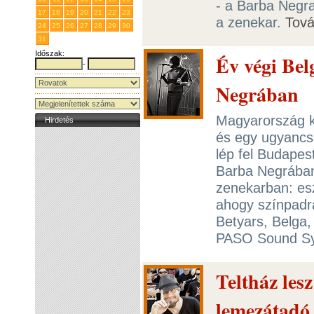
- a Barba Negr
17
18
19
20
21
22
23
a zenekar.
Tov
24
25
26
27
28
29
30
31
1
2
3
4
5
6
Időszak:
Év végi Bel
-
Negrában
Magyarország k
Hirdetés
és egy ugyancs
lép fel Budapes
Barba Negrában
zenekarban: esz
ahogy színpadr
Betyars, Belga,
PASO Sound S
Teltház les
lemezátadó