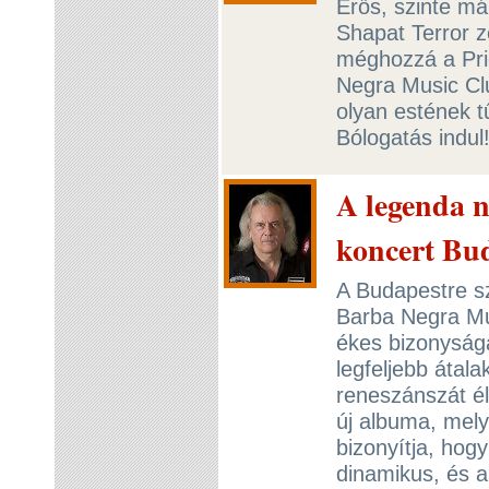
Erős, szinte má
Shapat Terror z
méghozzá a Prie
Negra Music Cl
olyan estének t
Bólogatás indul
A legenda n
koncert Bu
A Budapestre sz
Barba Negra Mu
ékes bizonyság
legfeljebb átala
reneszánszát él
új albuma, mel
bizonyítja, hog
dinamikus, és a