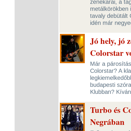
zenekarai, a tag
metálkörökben 
tavaly debütált
idén már negye
Jó hely, jó 
Colorstar v
Már a párosítás
Colorstar? A kla
legkiemelkedőbb
budapesti szór
Klubban? Kíván
Turbo és Co
Negrában