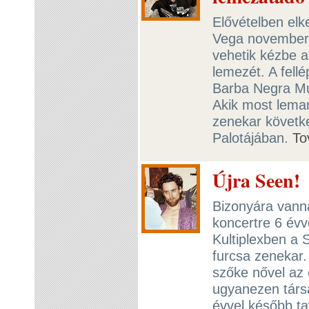
Elővételben elk
Vega november 2
vehetik kézbe a
lemezét. A fell
Barba Negra Mu
Akik most lema
zenekar követk
Palotájában.
To
Újra Seen!
Bizonyára vann
koncertre 6 évve
Kultiplexben a 
furcsa zenekar.
szőke nővel az 
ugyanezen társa
évvel később tav