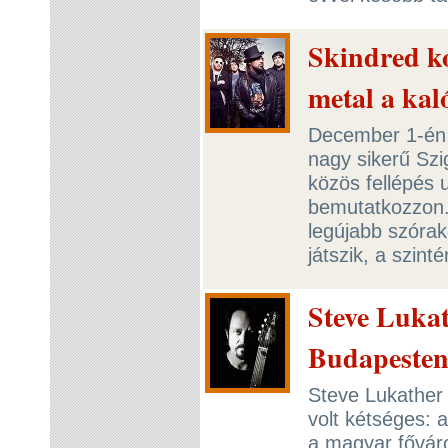
Skindred k
metal a kal
December 1-én 
nagy sikerű Szi
közös fellépés 
bemutatkozzon.
legújabb szóra
játszik, a szin
Steve Luka
Budapeste
Steve Lukather 
volt kétséges: 
a magyar főváro