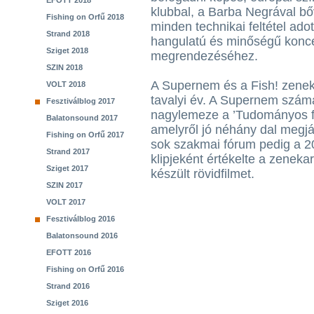
EFOTT 2018
klubbal, a Barba Negrával bőv
Fishing on Orfű 2018
minden technikai feltétel adot
Strand 2018
hangulatú és minőségű konce
Sziget 2018
megrendezéséhez.
SZIN 2018
A Supernem és a Fish! zeneka
VOLT 2018
tavalyi év. A Supernem számá
Fesztiválblog 2017
nagylemeze a ’Tudományos fan
Balatonsound 2017
amelyről jó néhány dal megjár
Fishing on Orfű 2017
sok szakmai fórum pedig a 2
Strand 2017
klipjeként értékelte a zenekar
Sziget 2017
készült rövidfilmet.
SZIN 2017
VOLT 2017
Fesztiválblog 2016
Balatonsound 2016
EFOTT 2016
Fishing on Orfű 2016
Strand 2016
Sziget 2016