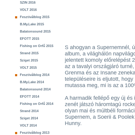
SZIN 2016
VOLT 2016
Fesztiválblog 2015
B.My.Lake 2015
Balatonsound 2015
EFOTT 2015
Fishing on Orfű 2015
S ahogyan a Supernemnél, úg
album, a világhálón napvilág
Strand 2015
jelentett komoly előrelépést 
Sziget 2015
az a tavalyi országjáró turné
VOLT 2015
Grenma és az Insane zenekar
Fesztiválblog 2014
településeire is eljutott, ho
B.My.Lake 2014
mutassa meg, mi is az a 10
Balatonsound 2014
EFOTT 2014
A harmadik fellépő egy új és 
zenét játszó háromtagú rocke
Fishing on Orfű 2014
olyan mai és múltbéli formáci
Strand 2014
Supernem, a Soerii & Poolek
Sziget 2014
Hunny.
VOLT 2014
Fesztiválblog 2013