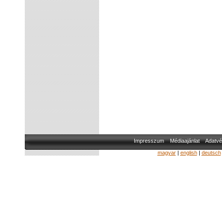
Impresszum
Médiaajánlat
Adatvé
magyar
|
english
|
deutsch