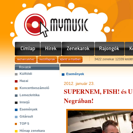
3422 zenekar 12339 letölt
Rovatok
Külföldi
Események
Hazai
2012. január 23.
Koncertbeszámoló
SUPERNEM, FISH! és UZ
Lemezkritika
Negrában!
Interjú
Események
Gitársuli
TOP 5
Hónap zenekara