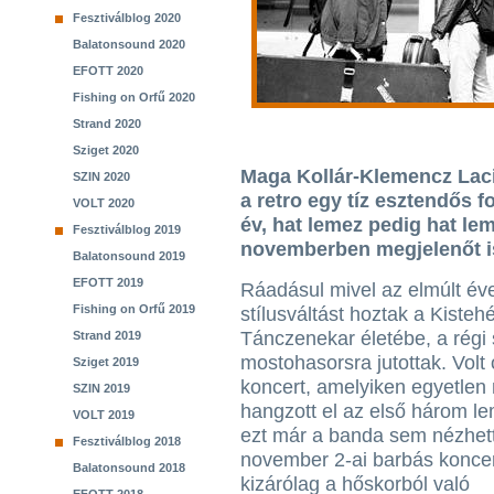
Fesztiválblog 2020
Balatonsound 2020
EFOTT 2020
Fishing on Orfű 2020
Strand 2020
Sziget 2020
Maga Kollár-Klemencz Laci i
SZIN 2020
a retro egy tíz esztendős f
VOLT 2020
év, hat lemez pedig hat le
Fesztiválblog 2019
novemberben megjelenőt is
Balatonsound 2019
EFOTT 2019
Ráadásul mivel az elmúlt éve
Fishing on Orfű 2019
stílusváltást hoztak a Kisteh
Tánczenekar életébe, a rég
Strand 2019
mostohasorsra jutottak. Volt
Sziget 2019
koncert, amelyiken egyetlen
SZIN 2019
hangzott el az első három le
VOLT 2019
ezt már a banda sem nézhette
Fesztiválblog 2018
november 2-ai barbás konce
Balatonsound 2018
kizárólag a hőskorból való