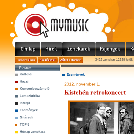
3422 zenekar 12339 letölt
Rovatok
Külföldi
Események
Hazai
2012. november 1.
Koncertbeszámoló
Kistehén retrokoncert
Lemezkritika
Interjú
Események
Gitársuli
TOP 5
Hónap zenekara