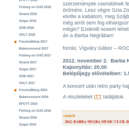
EFOTT 2018
szerzemények csendülnek fe
Fishing on Orfű 2018
örömére. Lesz végre Szia Zo
Strand 2018
elvitte a kabátom, meg Száj
Sziget 2018
még arról sem fog elhangozni
SZIN 2018
mégis? Ezeknél sosem lehet 
án a Barba Negrában!
VOLT 2018
Fesztiválblog 2017
forrás: Vígváry Gábor – R
Balatonsound 2017
Fishing on Orfű 2017
2012. november 2. Barba 
Strand 2017
Kapunyitás: 20.00
Sziget 2017
Belépőjegy elővételben: 1.5
SZIN 2017
VOLT 2017
A koncert után retro party haj
Fesztiválblog 2016
A részleteket
ITT
találjátok.
Balatonsound 2016
EFOTT 2016
Fishing on Orfű 2016
cimkék
Strand 2016
2012
,
BARBA NEGRA MUSIC CLUB
,
B
Sziget 2016