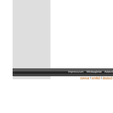
Impresszum
Médiaajánlat
Adatvé
magyar
|
english
|
deutsch