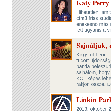
Katy Perry 
Hihetetlen, am
című friss stúd
énekesnő más m
lett ugyanis a v
Sajnáljuk, 
Kings of Leon –
tudott újdonság
banda beleszürk
sajnálom, hogy 
KOL képes lehet
rakjon össze. D
Linkin Park
2013. október 2