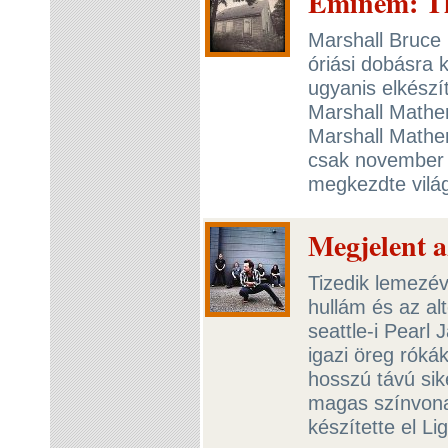
Eminem: Th
Marshall Bruce 
óriási dobásra 
ugyanis elkészí
Marshall Mather
Marshall Mathe
csak november l
megkezdte világ
Megjelent a
Tizedik lemezév
hullám és az alt
seattle-i Pearl
igazi öreg rókák
hosszú távú sik
magas színvona
készítette el L