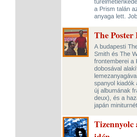
türelmetlenkedé
a Prism talán a
anyaga lett. Jo
The Poster
A budapesti Th
Smith és The W
frontemberei a 
dobosával alakí
lemezanyagával
spanyol kiadók 
új albumának fr
deux), és a ha
japán miniturnét
Tizennyolc
idén...