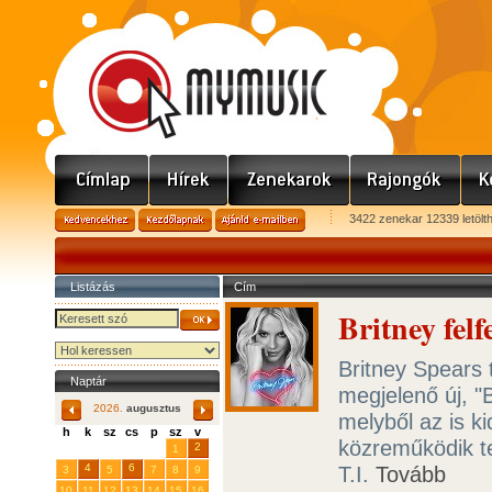
3422 zenekar 12339 letölt
Listázás
Cím
Britney fel
Britney Spears 
Naptár
megjelenő új, "
2026.
augusztus
melyből az is ki
h
k
sz
cs
p
sz
v
közreműködik te
29
31
2
27
28
30
1
4
6
T.I.
Tovább
3
5
7
8
9
10
11
12
13
14
15
16