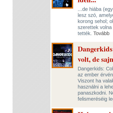
...de hiába (eg
lesz szó, amely
korong sehol; o
szerettek volna
tették.
Tovább
Dangerkids:
volt, de saj
Dangerkids: Coll
az ember érvén
Viszont ha vala
használni a leh
panaszkodni. N
felismeréséig le