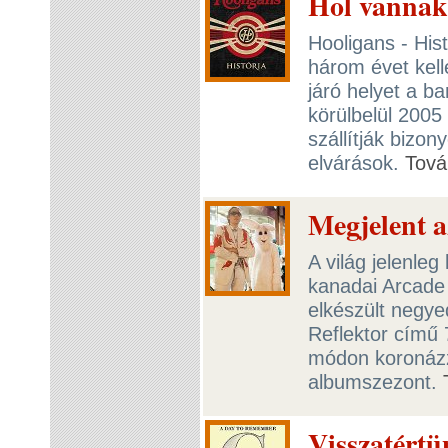
Hol vannak 
Hooligans - His
három évet kelle
járó helyet a b
körülbelül 2005
szállítják bizo
elvárások.
Tová
Megjelent a
A világ jelenle
kanadai Arcade
elkészült negye
Reflektor című 
módon koronáz
albumszezont.
Visszatértü