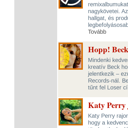
remixalbumukat 
nagykövetei. Az
hallgat, és pro
legbefolyásosab
Tovább
Hopp! Beck 
Mindenki kedve
kreatív Beck ho
jelentkezik – ez
Records-nál. B
tűnt fel Loser c
Katy Perry 
Katy Perry rajo
hogy a kedvenc