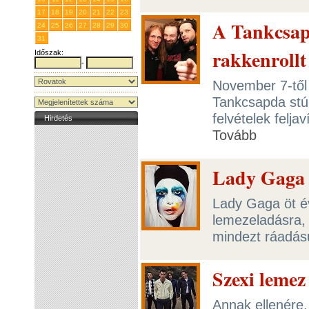
17
18
19
20
21
22
23
A Tankcsapd
24
25
26
27
28
29
30
31
1
2
3
4
5
6
rakkenrollt
Időszak:
-
November 7-től 
Tankcsapda stú
felvételek felja
Hirdetés
Tovább
Lady Gaga 
Lady Gaga öt év
lemezeladásra, d
mindezt ráadás
Szexi lemez
Annak ellenére