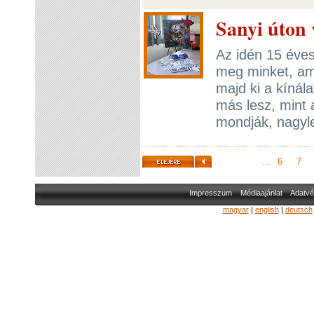
Sanyi úton
Az idén 15 éve
meg minket, am
majd ki a kínál
más lesz, mint a
mondják, nagyle
...
6
7
Impresszum
Médiaajánlat
Adatvé
magyar
|
english
|
deutsch