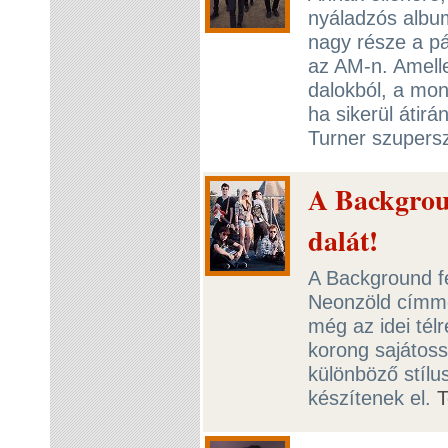
nyáladzós album
nagy része a pá
az AM-n. Amelle
dalokból, a mon
ha sikerül átir
Turner szupersz
A Backgroun
dalát!
A Background fe
Neonzöld címme
még az idei tél
korong sajátos
különböző stíl
készítenek el.
T