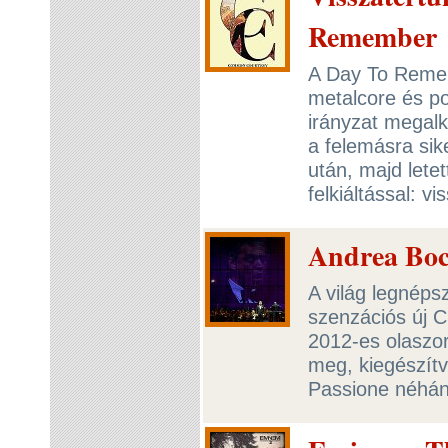
Remember
A Day To Reme
metalcore és p
irányzat megalk
a felemásra si
után, majd letet
felkiáltással: v
Andrea Boce
A világ legnép
szenzációs új 
2012-es olaszor
meg, kiegészítv
Passione néhá