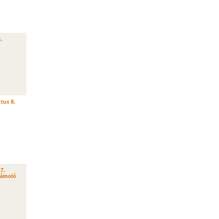
.
tus 8.
17.
zámoló