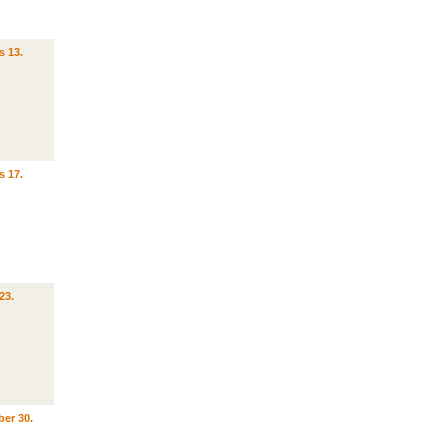
s 13.
s 17.
23.
er 30.