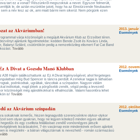
hova tart ez a vonat? Részünkről megszoktuk a nevet. Egyszer felmerült,
cseréljük le, de aztán eszünkbe jutott, hogy ha az Einstürzende Neubauten
k sem a név lesz az ok, ami miatt bármi nem sikerül. Nem pörgünk ezen
ozat az Akváriumban!
2013. január 
Események
programmal várja közönségét a megújult Akvárium Klub az Erzsébet téren.
dezvényt ajánlunk figyelmetekbe: kedden Bende Zsolt és Kovács Linda,
, Balanyi Szilárd, csütörtökön pedig a nemzetközileg elismert Fat Cat Band
akozást.
Tovább
! Ez A Divat a Gozsdu Manó Klubban
2012. novem
Események
 A38 Hajón találkozhattunk az Ez A Divat legénységével, ahol fergeteges
hangulatban még Bud Spencer is táncra perdült. A zenekar tagjai is láthatóan
yogtak, poénkodtak, ugráltak, táncoltak a színpadon. Nagyon vidám
kal indítottak, majd jöttek a pörgősebb zenék, végül pedig a levezető
sor közönségét még ajándékokkal is elhalmozták. Valami hasonlóra lehet
kön is!
Tovább
edű az Akvárium színpadán
2012. októbe
Események
ára sokaknak ismerős, hiszen legnagyobb szerencsénkre olykor-olykor
közel sem olyan gyakran, hogy ne legyen kötelező minden egyes alkalmat
hegedűs és egy csellista felállásban zenélő vonósnégyes játszik
tvégéjének lezárásaként, 7-én vasárnap este mindenkinek erősen ajánlott
őben is megízlelni - a bátran világsztárnak is nevezhető - román származású
vább