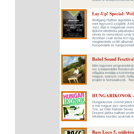
Lay-Up! Special: Wol
Wolfgang Haffner legutóbbi a
mint egyszerű szójáték. A t
Jazz díjat is magáénak mondh
ifjúként elindította pályafut
német és nemzetközi sztár b
Azonban csak azóta érzi úgy
megjelentette szóló albuma
Komponálok és hangszerelek,
Babel Sound Fesztivál
Idén ingyenes programokkal vá
sor a balatonlellei Rendezvén
világába invitálja a közönsé
magyar, spanyol, cseh, holla
projekt is bemutatkozik.
Tov
HUNGARIKONOK – Kor
Hungarikonok címmel jelent 
a mai magyar jazz nemzetköz
Trio, az Oláh Kálmán Sextet,
Dreams játéka hallható profe
tökéletes kezdés azoknak is
Bass Loco 5. születé