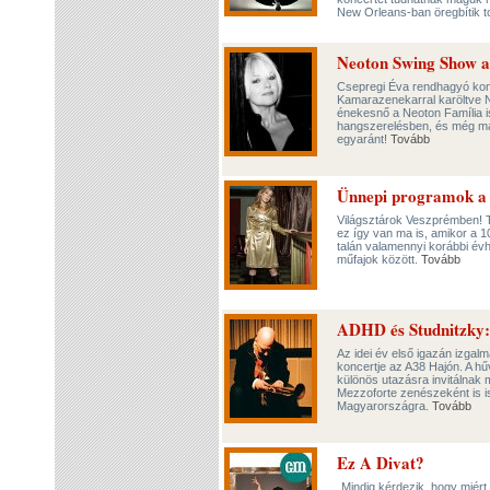
New Orleans-ban öregbítik t
Neoton Swing Show 
Csepregi Éva rendhagyó kon
Kamarazenekarral karöltve 
énekesnő a Neoton Família is
hangszerelésben, és még más
egyaránt!
Tovább
Ünnepi programok a 
Világsztárok Veszprémben! T
ez így van ma is, amikor a 
talán valamennyi korábbi év
műfajok között.
Tovább
ADHD és Studnitzky: 
Az idei év első igazán izga
koncertje az A38 Hajón. A hű
különös utazásra invitálnak
Mezzoforte zenészeként is is
Magyarországra.
Tovább
Ez A Divat?
„Mindig kérdezik, hogy miért