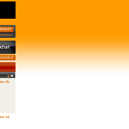
jegyez
ber 26.
ber 14.