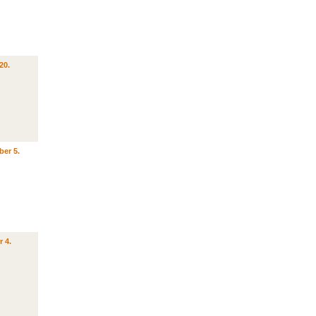
20.
ber 5.
r 4.