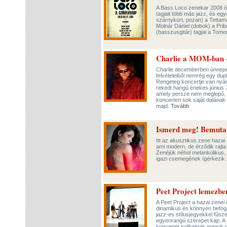
A Bass Loco zenekar 2008 ót
tagjait több más jazz, és eg
szárnykürt, pozan) a Tettam
Molnár Dániel (dobok) a Prib
(basszusgitár) tagjai a Tom
Charlie a MOM-ban -
Charlie decemberben ünnepel
felvételeiből nemrég egy dup
Rengeteg koncertje van nyár
rekedt hangú énekes június 
amely persze nem meglepő, h
koncerten sok saját dalának
majd.
Tovább
Ismerd meg! Bemutat
Itt az akusztikus zene hazai
ami modern, de érződik rajta 
Zenéjük néhol melankolikus, s
igazi csemegének ígérkezik
Peet Project lemezb
A Peet Project a hazai zenei 
dinamikus és könnyen befoga
jazz-es stílusjegyekkel fű
egyenrangú szerepet kap. A cs
koncertet tudhatnak maguk mö