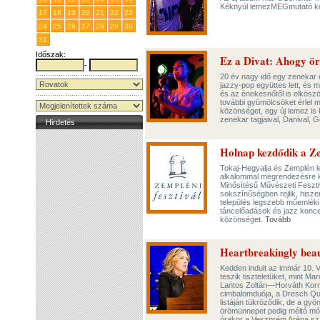
Kéknyúl lemezMEGmutató ko
17
18
19
20
21
22
23
24
25
26
27
28
29
30
31
1
2
3
4
5
6
Időszak:
Ez a Divat: Ahogy ö
-
20 év nagy idő egy zenekar é
jazzy-pop együttes lett, és 
és az énekesnőtől is elköszö
további gyümölcsöket érlel ma
közönséget, egy új lemez is
zenekar tagjaival, Danival, G
Hirdetés
Holnap kezdődik a Ze
Tokaj-Hegyalja és Zemplén l
alkalommal megrendezésre ker
Minősítésű Művészeti Fesztiv
sokszínűségben rejlik, hisze
település legszebb műemléki
táncelőadások és jazz koncer
közönséget.
Tovább
Heartbreakingly beau
Kedden indult az immár 10. 
teszik tiszteletüket, mint M
Lantos Zoltán—Horváth Korné
cimbalomduója, a Dresch Qua
listáján tükröződik, de a gyö
örömünnepet pedig méltó módo
órakor a Veszprém Aréna s