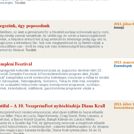
ncertjén.
Tovább
regszünk, úgy poposodunk
2013. július 6
Interjú
letében, ez alatt a gimnáziumi Ez a Divatból európai színvonalú jazzy-rock,
még mindig vannak tartalékaik. Az utóbbi egy év során a basszusgitárostól
ntek, a helyükre érkező két új tag ambíciói és tehetsége pedig úgy néz ki,
jd ezen a tekintélyes fán. Sok-sok meglepetéssel és új ötlettel várják a
 készülőben van - erről és még sok más érdekességről beszélgettünk a
erivel és Ninával.
Tovább
mpléni Fesztivál
2013. augusz
Események
egnagyobb kulturális eseménysorozata az augusztus derekán idén 22.
ülő Zempléni Fesztivál. A Fesztiválminősítési program által „Kiváló
ál” kategóriába sorolt rendezvény különleges vonzereje a műfaji és területi
n Sárospatak, Sátoraljaújhely, Szerencs, Tokaj és több más zempléni
 és szabadtéri helyszínein rangos komolyzenei programok, színházi-,
tek, kirándulások, kiállítások, gasztronómiai programok várják a
tiful – A 10. VeszprémFest nyitóelőadója Diana Krall
2013. július 
Koncertbes
VeszprémFeszt rendezvénysorozat, ahol olyan külföldi és hazai előadók
arcus Miller, Paco de Lucía, Nigel Kennedy, Craig David, Roby Lakatos, a
l duó, a Bacsó Kristóf Quartet, Balogh Kálmán és Lukács Miklós
rtet és a Szalóki Ági Trió. Az igényesség nemcsak a meghívott előadók
nyörű helyszíneken, a minőségi étel-, valamint italfelhozatalon is. Az ötnapos
n maga a jazz kanadai királynője, Diana Krall nyitotta július 16-án 21
zínpadán.
Tovább