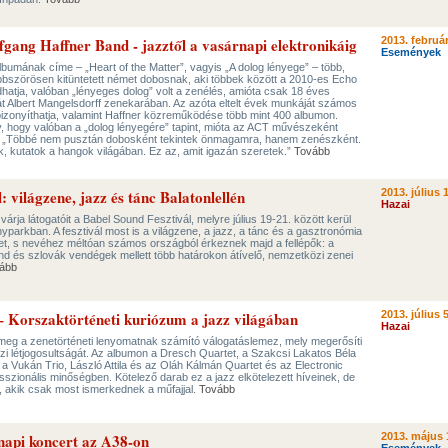
fgang Haffner Band - jazztől a vasárnapi elektronikáig
2013. február
Események
lbumának címe – „Heart of the Matter”, vagyis „A dolog lényege” – több,
öbbszörösen kitüntetett német dobosnak, aki többek között a 2010-es Echo
atja, valóban „lényeges dolog” volt a zenélés, amióta csak 18 éves
ását Albert Mangelsdorff zenekarában. Az azóta eltelt évek munkáját számos
izonyíthatja, valamint Haffner közreműködése több mint 400 albumon.
, hogy valóban a „dolog lényegére” tapint, mióta az ACT művészeként
it. „Többé nem pusztán dobosként tekintek önmagamra, hanem zenészként.
 kutatok a hangok világában. Ez az, amit igazán szeretek.”
Tovább
: világzene, jazz és tánc Balatonlellén
2013. július 
Hazai
rja látogatóit a Babel Sound Fesztivál, melyre július 19-21. között kerül
yparkban. A fesztivál most is a világzene, a jazz, a tánc és a gasztronómia
get, s nevéhez méltóan számos országból érkeznek majd a fellépők: a
nd és szlovák vendégek mellett több határokon átívelő, nemzetközi zenei
ább
szaktörténeti kuriózum a jazz világában
2013. július 5
Hazai
meg a zenetörténeti lenyomatnak számító válogatáslemez, mely megerősíti
i létjogosultságát. Az albumon a Dresch Quartet, a Szakcsi Lakatos Béla
 a Vukán Trio, László Attila és az Oláh Kálmán Quartet és az Electronic
sszionális minőségben. Kötelező darab ez a jazz elkötelezett híveinek, de
, akik csak most ismerkednek a műfajjal.
Tovább
snapi koncert az A38-on
2013. május 