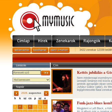
3422 zenekar 12339 letölt
Listázás
Cím
Kettős jubilálás a Gö
Nem mindennapi eseményre k
ünneplő Smárton trió közös j
aminek apropóján olyan vend
Naptár
Juhász Gábor (gitár), és We
legígéretesebb fiatal zeneka
2026.
augusztus
h
k
sz
cs
p
sz
v
Funk-jazz-blues kom
29
31
2
27
28
30
1
4
6
3
5
7
8
9
Megjelent a Left Black, a K
Az új album már a zenekar m
10
11
12
13
14
15
16