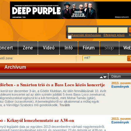
Felhasználó létrehozása
Elfelejtett jelszó
Meg
hető zene
Archívum
Dátum
dörben - a Smárton trió és a Bass Loco közös koncertje
2013. novem
Események
erül sor december 3-án, a Gödör Klubban. Az idén fennállásának 10. évét
ubileumi koncertet ad az idén szintén jubiláló 5 éves Bass Loco zenekarral,
égzenészekkel egészül ki a két formáció, mint Mohai Tamás (gitár),
isz Gábor (szaxofonok). A bemelegítésről ez alkalommal a műfaj egyik
ra, a Várvölgyi Szabolcs trió gondoskodik.
Tovább
bó - Kéknyúl lemezbemutató az A38-on
2013. novem
Események
éknyúl legújabb dala az együttes 2013 decemberére várható nagylemezéről.
egújult hangzásvilágában készül, és november 22-én debütál az A38-on, a