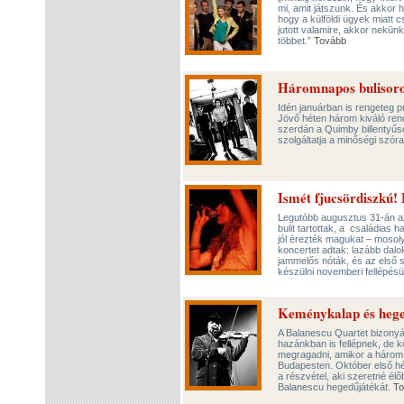
mi, amit játszunk. És akkor 
hogy a külföldi ügyek miatt 
jutott valamire, akkor nekün
többet.”
Tovább
Háromnapos bulisor
Idén januárban is rengeteg 
Jövő héten három kiváló ren
szerdán a Quimby billentyűse
szolgáltatja a minőségi szór
Ismét fjucsördiszkú
Legutóbb augusztus 31-án az
bulit tartottak, a családias 
jól érezték magukat – mosol
koncertet adtak: lazább dalok
jammelős nóták, és az első 
készülni novemberi fellépésü
Keménykalap és heg
A Balanescu Quartet bizony
hazánkban is fellépnek, de 
megragadni, amikor a három 
Budapesten. Október első hé
a részvétel, aki szeretné él
Balanescu hegedűjátékát.
To