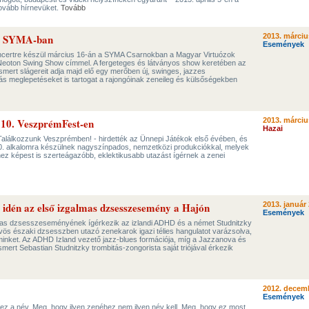
ovább hírnevüket.
Tovább
a SYMA-ban
2013. márciu
Események
certre készül március 16-án a SYMA Csarnokban a Magyar Virtuózok
Neoton Swing Show címmel. A fergeteges és látványos show keretében az
mert slágereit adja majd elő egy merőben új, swinges, jazzes
 meglepetéseket is tartogat a rajongóinak zeneileg és külsőségekben
10. VeszprémFest-en
2013. márciu
Hazai
alálkozzunk Veszprémben! - hirdették az Ünnepi Játékok első évében, és
10. alkalomra készülnek nagyszínpados, nemzetközi produkciókkal, melyek
hez képest is szerteágazóbb, eklektikusabb utazást ígérnek a zenei
idén az első izgalmas dzsesszesemény a Hajón
2013. január 
Események
lmas dzsesszeseményének ígérkezik az izlandi ADHD és a német Studnitzky
vös északi dzsesszben utazó zenekarok igazi télies hangulatot varázsolva,
 minket. Az ADHD Izland vezető jazz-blues formációja, míg a Jazzanova és
mert Sebastian Studnitzky trombitás-zongorista saját triójával érkezik
2012. decemb
Események
 ez a név. Meg, hogy ilyen zenéhez nem ilyen név kell. Meg, hogy ez most