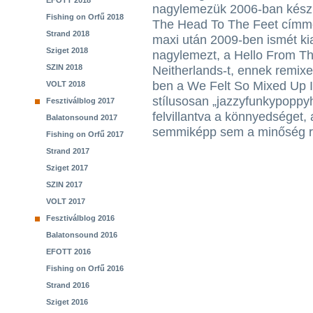
EFOTT 2018
nagylemezük 2006-ban készü
Fishing on Orfű 2018
The Head To The Feet címme
Strand 2018
maxi után 2009-ben ismét ki
Sziget 2018
nagylemezt, a Hello From T
SZIN 2018
Neitherlands-t, ennek remixel
ben a We Felt So Mixed Up I
VOLT 2018
stílusosan „jazzyfunkypoppyh
Fesztiválblog 2017
felvillantva a könnyedséget,
Balatonsound 2017
semmiképp sem a minőség r
Fishing on Orfű 2017
Strand 2017
Sziget 2017
SZIN 2017
VOLT 2017
Fesztiválblog 2016
Balatonsound 2016
EFOTT 2016
Fishing on Orfű 2016
Strand 2016
Sziget 2016