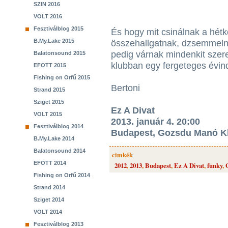
SZIN 2016
VOLT 2016
Fesztiválblog 2015
És hogy mit csinálnak a hét
B.My.Lake 2015
összehallgatnak, dzsemmelne
pedig várnak mindenkit szer
Balatonsound 2015
klubban egy fergeteges évind
EFOTT 2015
Fishing on Orfű 2015
Bertoni
Strand 2015
Sziget 2015
Ez A Divat
VOLT 2015
2013. január 4. 20:00
Fesztiválblog 2014
Budapest, Gozsdu Manó K
B.My.Lake 2014
Balatonsound 2014
cimkék
EFOTT 2014
2012
,
2013
,
Budapest
,
Ez A Divat
,
funky
,
Fishing on Orfű 2014
Strand 2014
Sziget 2014
VOLT 2014
Fesztiválblog 2013