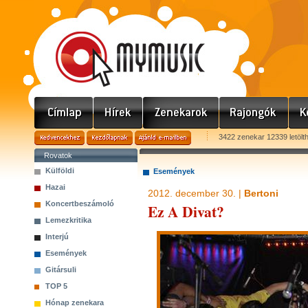
3422 zenekar 12339 letölt
Rovatok
Külföldi
Események
Hazai
2012. december 30. |
Bertoni
Koncertbeszámoló
Ez A Divat?
Lemezkritika
Interjú
Események
Gitársuli
TOP 5
Hónap zenekara