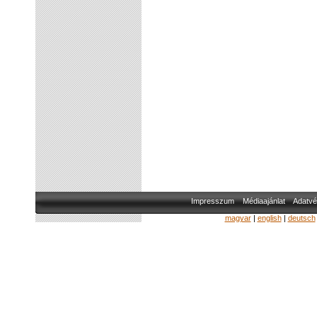
Impresszum
Médiaajánlat
Adatvé
magyar
|
english
|
deutsch