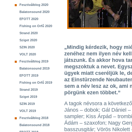
Fesztiválblog 2020
Balatonsound 2020
EFOTT 2020
Fishing on Orfű 2020
Strand 2020
Sziget 2020
„Mindig kérdezik, hogy mié
SZIN 2020
zenéhez nem ilyen név kell
VOLT 2020
játszunk. És akkor hova ta
Fesztiválblog 2019
megszoktuk a nevet. Egysze
Balatonsound 2019
ügyek miatt cseréljük le, d
EFOTT 2019
az Einstürzende Neubauten
Fishing on Orfű 2019
sem a név lesz az ok, ami 
Strand 2019
pörgünk ezen többet.”
Sziget 2019
A tagok névsora a következ
SZIN 2019
János – dobok; Gál Dániel – 
VOLT 2019
sampler; Kiss Árpád – tromb
Fesztiválblog 2018
Ádám – szaxofon; Nagy Ger
Balatonsound 2018
basszusgitár; Vörös Nikolett