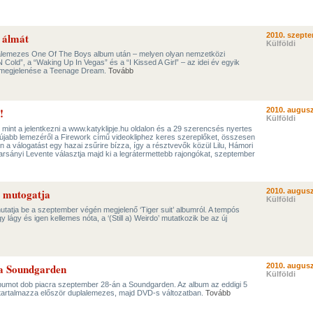
 álmát
2010. szepte
Külföldi
nalemezes One Of The Boys album után – melyen olyan nemzetközi
N Cold”, a “Waking Up In Vegas” és a “I Kissed A Girl” – az idei év egyik
 megjelenése a Teenage Dream.
Tovább
!
2010. augusz
Külföldi
mint a jelentkezni a www.katyklipje.hu oldalon és a 29 szerencsés nyertes
gújabb lemezéről a Firework című videokliphez keres szereplőket, összesen
a válogatást egy hazai zsűrire bízza, így a résztvevők közül Lilu, Hámori
rsányi Levente választja majd ki a legrátermettebb rajongókat, szeptember
t mutogatja
2010. augusz
Külföldi
mutatja be a szeptember végén megjelenő ‘Tiger suit’ albumról. A tempós
y lágy és igen kellemes nóta, a ‘(Still a) Weirdo’ mutatkozik be az új
 a Soundgarden
2010. augusz
Külföldi
bumot dob piacra szeptember 28-án a Soundgarden. Az album az eddigi 5
t tartalmazza először duplalemezes, majd DVD-s változatban.
Tovább