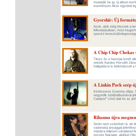
mutatták be az új album borí
eseményen Ákos egyúttal egy
Gyorshír: Új formát
Azok, akik még hisznek a le
felkutatásában, most kiugorh
speckó lemezkülönlegessége
A Chip Chip Chokas ú
Titusz és a haverjai ismét al
nektek Kardos Horváth János
hallgatásra is belemászott a
A Linkin Park szép új
A kétszeres Grammy-díjas, 5
negyedik stúdióalbumával je
Catalyst" című dalt és az ah
Rihanna újra megmu
Senki nem számított rá, de 
vadonatúj anyaggal jelentkezik
másikra teljesen váratlanul 
norvég Stargate, akikkel (Ne