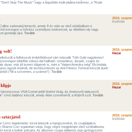
 a "Don't Stop The Music" vagy a legutóbbi multi-platina kislemez, a "Rude
t
2010. szepte
Külföldi
 Collins vadonatúj lemezét, amely 8 év után az első stúdióalbum a
című korongon a művész személyes kedvenceit, az életében oly nagy
et gondolja újra.
Tovább
g volt!
2010. szepte
Hazai
elkészült a felfokozott érdeklődéssel várt második Tóth Gabi nagylemez!
j korongon többféle stílusú dal hallható: romantikus, lázadó, csajos és
k olyan, már jól ismert slágerek is, mint a "Valami Amerika még" főcímdala,
ans) együtt énekelt, de természetesen az Anti Fitness Tomival készült duett
oárból ("Mi a szívemen, a számon").
Tovább
klipje
2010. szepte
Hazai
t a háromszoros VIVA Comet-jelölt Noémi Virág. Az énekesnő-dalszerző
k" című dalához készült, amely élete szerelméről, a férjéről szól.
Tovább
 sztárjától
2010. szepte
Külföldi
he Corrs bejelentette: kicsit leteszik a hangszereket, és családjaikra
 Sharon Corr izgatottan várja, hogy végre megjelenjen első szólóalbuma,
én kerül a boltok polcaira. Az albumon csupa dallamos pop-gyöngyszem