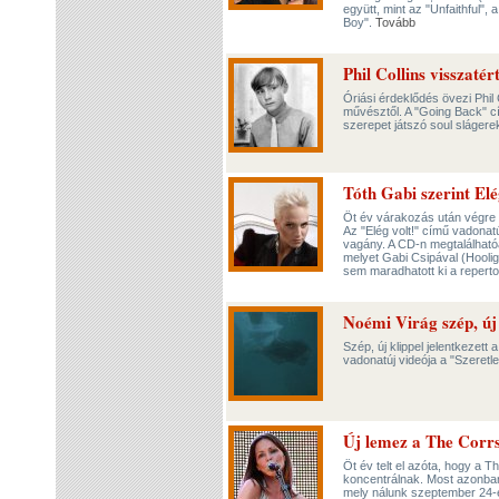
együtt, mint az "Unfaithful",
Boy".
Tovább
Phil Collins visszatér
Óriási érdeklődés övezi Phil
művésztől. A "Going Back" 
szerepet játszó soul slágerek
Tóth Gabi szerint Elé
Öt év várakozás után végre 
Az "Elég volt!" című vadonatú
vagány. A CD-n megtalálhatóa
melyet Gabi Csipával (Hoolig
sem maradhatott ki a repert
Noémi Virág szép, új 
Szép, új klippel jelentkezet
vadonatúj videója a "Szeretle
Új lemez a The Corrs
Öt év telt el azóta, hogy a T
koncentrálnak. Most azonban
mely nálunk szeptember 24-