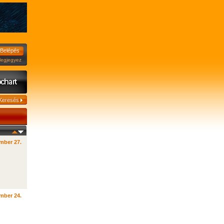
jegyez
mber 27.
mber 24.