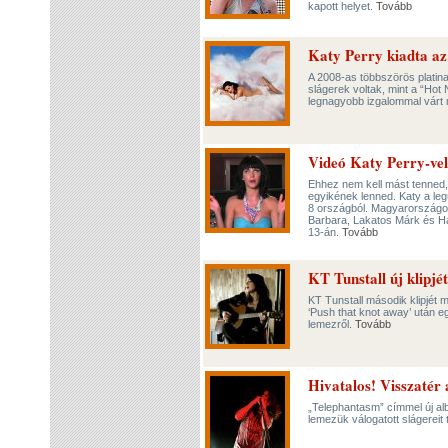
kapott helyet.
Tovább
Katy Perry kiadta az
A 2008-as többszörös plati
slágerek voltak, mint a “Hot 
legnagyobb izgalommal várt
Videó Katy Perry-vel
Ehhez nem kell mást tenned, 
egyikének lenned. Katy a le
8 országból. Magyarországon 
Barbara, Lakatos Márk és Ha
13-án.
Tovább
KT Tunstall új klipjé
KT Tunstall második klipjét 
‘Push that knot away’ után eg
lemezről.
Tovább
Hivatalos! Visszatér
„Telephantasm” címmel új al
lemezük válogatott slágerei