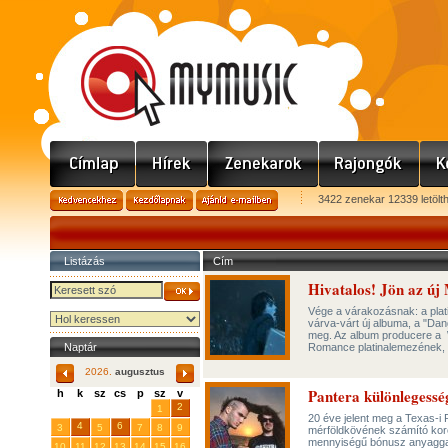
3422 zenekar 12339 letölt
Listázás
Cím
Hivatalos! Jön az ú
Vége a várakozásnak: a pla
várva-várt új albuma, a "Dan
meg. Az album producere a W
Naptár
Romance platinalemezének, 
2026.
augusztus
Pantera különlegessé
h
k
sz
cs
p
sz
v
29
31
2
27
28
30
1
20 éve jelent meg a Texas-i
4
6
3
5
7
8
9
mérföldkövének számító koro
mennyiségű bónusz anyaggal é
10
11
12
13
14
15
16