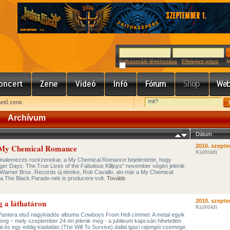
Felhasználó létrehozása
Elfelejtett jelszó
Meg
hető zene
Archívum
Dátum
j My Chemical Romance
2010. szepte
Külföldi
tinalemezes rockzenekar, a My Chemical Romance bejelentette, hogy
ger Days: The True Lives of the Fabulous Killjoys" november végén jelenik
arner Bros. Records új elnöke, Rob Cavallo, aki már a My Chemical
a The Black Parade-nek is producere volt.
Tovább
g a láthatáron
2010. szepte
Külföldi
 Pantera első nagykiadós albuma Cowboys From Hell címmel. A metal egyik
ng – mely szeptember 24-én jelenik meg - a jubileum kapcsán hihetetlen
s egy eddig kiadatlan (The Will To Survive) dallal igazi rajongói csemege.