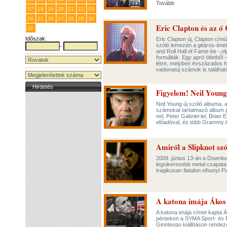
Tovább
17
18
19
20
21
22
23
24
25
26
27
28
29
30
Eric Clapton és az ő
31
1
2
3
4
5
6
Időszak:
Eric Clapton új, Clapton cí
szóló lemezén a gitáros-ének
-
and Roll Hall of Fame-be -,o
formálták. Egy apró ötletből 
létre, melyben évszázados h
vadonatúj számok is találhat
Hirdetés
Figyelem! Neil Young
Neil Young új szóló albuma, 
számokat tartalmazó album pr
nel, Peter Gabriel-lel, Brian
előadóval, és több Grammy 
Amiről a Slipknot szó
2009. június 13-án a Downloa
legsikeresebb metal csapata,
tragikusan fiatalon elhunyt 
A katona imája Ákos
A katona imája címet kapta Á
pénteken a SYMA Sport- és 
Ginntexpo kiállításon rendez