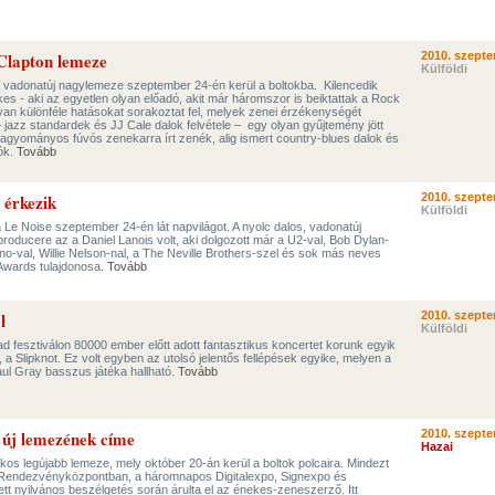
 Clapton lemeze
2010. szepte
Külföldi
mű vadonatúj nagylemeze szeptember 24-én kerül a boltokba. Kilencedik
es - aki az egyetlen olyan előadó, akit már háromszor is beiktattak a Rock
lyan különféle hatásokat sorakoztat fel, melyek zenei érzékenységét
– jazz standardek és JJ Cale dalok felvétele – egy olyan gyűjtemény jött
agyományos fúvós zenekarra írt zenék, alig ismert country-blues dalok és
ók.
Tovább
 érkezik
2010. szepte
Külföldi
a Le Noise szeptember 24-én lát napvilágot. A nyolc dalos, vadonatúj
oducere az a Daniel Lanois volt, aki dolgozott már a U2-val, Bob Dylan-
 Eno-val, Willie Nelson-nal, a The Neville Brothers-szel és sok más neves
Awards tulajdonosa.
Tovább
l
2010. szepte
Külföldi
d fesztiválon 80000 ember előtt adott fantasztikus koncertet korunk egyik
 a Slipknot. Ez volt egyben az utolsó jelentős fellépések egyike, melyen a
Paul Gray basszus játéka hallható.
Tovább
 új lemezének címe
2010. szepte
Hazai
kos legújabb lemeze, mely október 20-án kerül a boltok polcaira. Mindezt
Rendezvényközpontban, a háromnapos Digitalexpo, Signexpo és
ett nyilvános beszélgetés során árulta el az énekes-zeneszerző. Itt