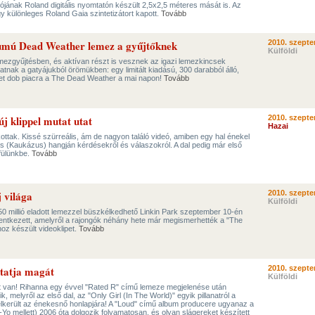
tójának Roland digitális nyomtatón készült 2,5x2,5 méteres mását is. Az
 különleges Roland Gaia szintetizátort kapott.
Tovább
umú Dead Weather lemez a gyűjtőknek
2010. szepte
Külföldi
mezgyűjtésben, és aktívan részt is vesznek az igazi lemezkincsek
atnak a gatyájukból örömükben: egy limitált kiadású, 300 darabból álló,
t dob piacra a The Dead Weather a mai napon!
Tovább
j klippel mutat utat
2010. szepte
Hazai
kottak. Kissé szürreális, ám de nagyon találó videó, amiben egy hal énekel
 (Kaukázus) hangján kérdésekről és válaszokról. A dal pedig már első
 fülünkbe.
Tovább
 világa
2010. szepte
Külföldi
0 millió eladott lemezzel büszkélkedhető Linkin Park szeptember 10-én
lentkezett, amelyről a rajongók néhány hete már megismerhették a "The
hoz készült videoklipet.
Tovább
tatja magát
2010. szepte
Külföldi
itt van! Rihanna egy évvel "Rated R" című lemeze megjelenése után
, melyről az első dal, az "Only Girl (In The World)" egyik pillanatról a
felkerült az énekesnő honlapjára! A "Loud" című album producere ugyanaz a
-Yo mellett) 2006 óta dolgozik folyamatosan, és olyan slágereket készített