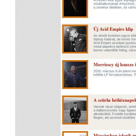
A minden idők egyik legnagy
stúdióalbumának érkezését. A
a zenekar életében, és várh
Új Acid Empire klip
Az elmúlt években egyre töb
hiphop határait, de kevés fo
Acid Empire azonban pontosan
metal alapokra építkező zené
benne valamiféle hideg, váro
Morrissey új lemeze 
2026. március 6-án jelent m
kétféle LP formátumokban.
T
A szürke hétköznapok 
Vannak olyan slágerek, ame
a dallamvezetés vagy éppen 
alkotásából. Freddie korábba
Begire, aki azonnal stúdióba 
Márciusban jelenik m