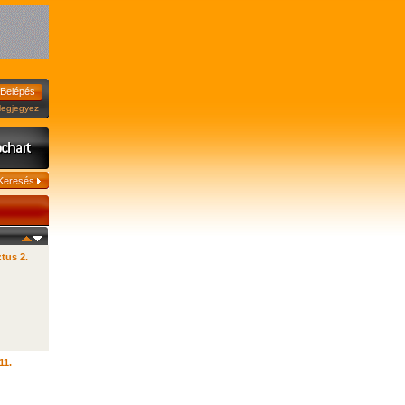
jegyez
tus 2.
11.