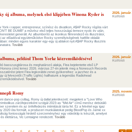
y új albuma, melynek első klipjében Winona Ryder is
2026. január 
Külföldi
York-i rapper, entrepreneur, színész és divatikon, A$AP Rocky régóta várt
DON'T BE DUMB" a művész első teljes hosszúságú lemeze nyolc év után,
 keresletet generált. Az albumborító az ikonikus filmrendező és illusztrátor,
i az előadóval együttműködve Rocky személyiségének hatféle oldalát
usában: minden egyes karakter egy-egy új ablakot nyit A$AP Rocky illusztris
lanataira.
Tovább
ó albuma, például Thom Yorke közreműködésével
2026. január 
Külföldi
ító basszusgitárosa és meghatározó alakja, Flea bejelentette első LP
 Honora című lemez 2026. március 27-én jelenik meg a Nonesuch Records
szatérést jelent Flea legkorábbi zenei gyökereihez: a jazzhez és a
egy új felvezetőt (Traffic Lights) hallhatunk a legendás Radiohead
özreműködésével.
Tovább
ünnepli Romy
2025. novem
Külföldi
ni dance-pop csillag, Romy új dallal jelentkezett: megjelent a "Love Who
szimbolikus zárófejezetként szolgál 2023-as "Mid Air" című merész debütáló
 szerelem és az önfelfedezés intimitását tárta fel. Ez a felvétel egy igaz
y 2020 óta formált, a produceri munkálatokat pedig BloodPop és Jamie xx
ultság fontosságát hirdető szerzeményhez egy videóklip is készült, amelyet
és élettársa, Vic Lentaigne rendezett.
Tovább
3
4
5
6
7
8
9
10
11
12
...