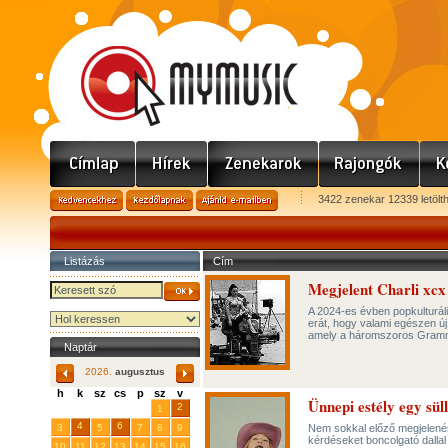
3422 zenekar 12339 letölt
Listázás
Cím
Megjelent Charli xcx
A 2024-es évben popkulturális
erát, hogy valami egészen új 
amely a háromszoros Grammy
Naptár
2026.
augusztus
h
k
sz
cs
p
sz
v
Ünnepi estély egy sül
29
31
2
27
28
30
1
4
6
3
5
7
8
9
Nem sokkal előző megjelenés
kérdéseket boncolgató dallal 
10
11
12
13
14
15
16