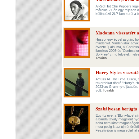
A Red Hot Chili Peppers leg
március 27-én egy teljesen ö
különböző 2LP-ken kerül a bo
Madonna visszatért a
Huszonegy évvel azután, hog
mindenkit. Minden idők egyi
övezte új albuma, a ’Confess
ikonikus 2005-ös ’Confessions
So Free” című felvétel, melye
Tovább
Harry Styles visszaté
A "Kiss All The Time. Disco,
rekordokat döntő "Harry's Ho
2023-as Grammy-díjátadón. A
volt.
Tovább
Szabályosan berúgta 
Egy tíz éve, a ’Blurryface’ c
a banda tavaly megjelent nyo
soha nem látott magasságokba
most pedig itt az új trónörö
Fesztiválon is megszólalhat