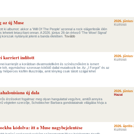
g az új Muse
2026. június 
Külföldi
t ki albumot: akkor a ’Will Of The People’ azonnal a rock-slágerlisták élén
is lehetett letaszítani onnan. A 2026. június 26-án érkező ’The Wow! Signal’
j korszak nyitányát jelenti a banda életében.
Tovább
 karriert indított
2026. június 
Külföldi
zenei karrierjét a korábban divatmodellként és színésznőként is ismert
e két, egymáshoz szorosan kötődő dallal mutatkozik be. Az „I Forgot” és az
hétperces kisfilm illusztrálja, amit tényleg csak tátott szájjal lehet
lahalouisiana új dala
2026. június 
Hazai
rős érzéseket fogalmaz meg olyan hangulattal vegyítve, amitől annyira
rű végtelen szerzője, Schoblocher Barbara gondolatainak világába hívja a
rockba kódolva: itt a Muse nagybejelentése
2026. április 
Külföldi