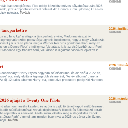
Külföldi
endás basszusgitárosa, Flea eddigi közel ötvenéves pályafutása után 2026.
nálló, jazz-központú lemezzel debütál. Az ’Honora’ című újdonság CD-n és
ltok polcaira.
Tovább
 táncparkettre
2026. április 
Külföldi
y a „Hung Up" a világot a táncparkettre vitte, Madonna visszahív
k legmeghatározóbb popsztárja ugyanis bejelentette, hogy a nagy várakozás
ions ll’ július 3-án jelenik meg a Warner Records gondozásában, mely az
 on a Dance Floor’ című lemez folytatása. Itt is az első ízelítő: az „I Feel
t Madonna egy transzszerű, vizuálisan is izgalmas videóval leplezett le.
rt
2026. február
Külföldi
 Occasionally." Harry Styles negyedik stúdióalbuma, és az első a 2022-es,
use" óta, mely elvitte a legnagyobb elsimerést, "Az év albuma" címet a
z új, 12 dalos albumot Harry írta, executive producere pedig Kid Harpoon
2026 ajtaját a Twenty One Pilots
2026. márciu
Külföldi
ímű albumon mesélni kezdett, és azóta is zajló történet kapott méltó lezárást
lcadik stúdióalbumával. Annak idején kreatív ötleteik és fülbemászó soraik
 repítették a zenekart. Azóta sorra jelentek meg a slágerlistás zenék,
kös „Drag Path” címmel, ami minden bizonnyal a 2026-os várva várt Sziget
 majd!
Tovább