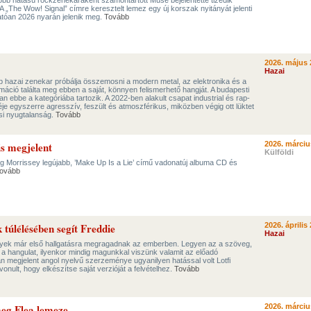
obb hatású rockzenekaraként számontartott Muse bejelentette tizedik
 „The Wow! Signal” címre keresztelt lemez egy új korszak nyitányát jelenti
atóan 2026 nyarán jelenik meg.
Tovább
2026. május 
Hazai
b hazai zenekar próbálja összemosni a modern metal, az elektronika és a
rmáció találta meg ebben a saját, könnyen felismerhető hangját. A budapesti
 ebbe a kategóriába tartozik. A 2022-ben alakult csapat industrial és rap-
je egyszerre agresszív, feszült és atmoszférikus, miközben végig ott lüktet
si nyugtalanság.
Tovább
is megjelent
2026. márciu
Külföldi
eg Morrissey legújabb, ’Make Up Is a Lie’ című vadonatúj albuma CD és
ovább
túlélésében segít Freddie
2026. április 
Hazai
lyek már első hallgatásra megragadnak az emberben. Legyen az a szöveg,
a hangulat, ilyenkor mindig magunkkal viszünk valamit az előadó
n megjelent angol nyelvű szerzeménye ugyanilyen hatással volt Lotfi
vonult, hogy elkészítse saját verzióját a felvételhez.
Tovább
eg Flea lemeze
2026. márciu