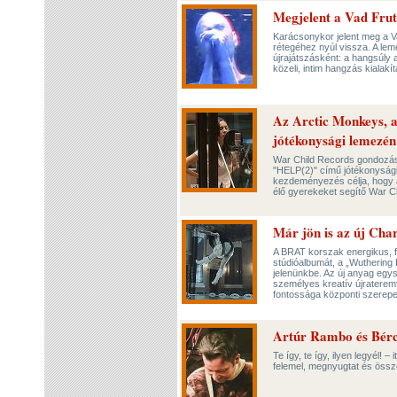
Megjelent a Vad Frut
Karácsonykor jelent meg a V
rétegéhez nyúl vissza. A lem
újrajátszásként: a hangsúly 
közeli, intim hangzás kialak
Az Arctic Monkeys, a
jótékonysági lemezén
War Child Records gondozásá
"HELP(2)" című jótékonysági
kezdeményezés célja, hogy a
élő gyerekeket segítő War C
Már jön is az új Char
A BRAT korszak energikus, fu
stúdióalbumát, a „Wuthering 
jelenünkbe. Az új anyag egysz
személyes kreatív újrateremt
fontossága központi szerepe
Artúr Rambo és Bércz
Te így, te így, ilyen legyél!
felemel, megnyugtat és öss