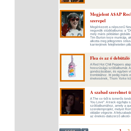
Megjelent A$AP Rock
szerepel
Megérkezett a népszerű New 
negyedik stúdióalbuma: a "
mely máris példátlan globális
Tim Burton keze munkája, ak
alkotta meg jellegzetes stíl
karrierjének felejthetetlen pil
Flea és az ő debütál
A Red Hot Chili Peppers alap
hosszúságú szólóalbumát. A
gondozásában, és egyben vis
trombitához. Itt pedig máris 
énekesének, Thom Yorke k
A szabad szerelmet 
A The xx-ből is ismerős londo
You Love". A track egyfajta 
szólóalbumához, amely a queer
szerelemprojekt, melyet Rom
oldalán végezte. A felszabad
az énekes-dalszerző alkotó- 
1
2