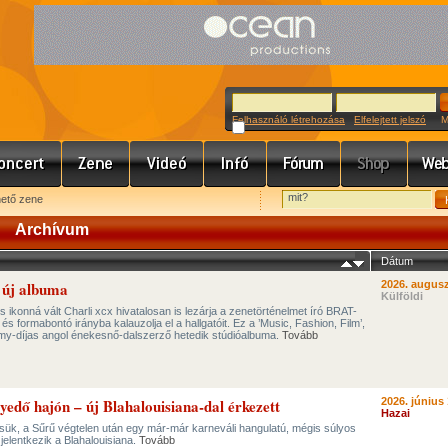
Felhasználó létrehozása
Elfelejtett jelszó
Meg
hető zene
Archívum
Dátum
 új albuma
2026. augusz
Külföldi
 ikonná vált Charli xcx hivatalosan is lezárja a zenetörténelmet író BRAT-
és formabontó irányba kalauzolja el a hallgatóit. Ez a ’Music, Fashion, Film’,
-díjas angol énekesnő-dalszerző hetedik stúdióalbuma.
Tovább
lyedő hajón – új Blahalouisiana-dal érkezett
2026. június 
Hazai
ük, a Sűrű végtelen után egy már-már karneváli hangulatú, mégis súlyos
jelentkezik a Blahalouisiana.
Tovább