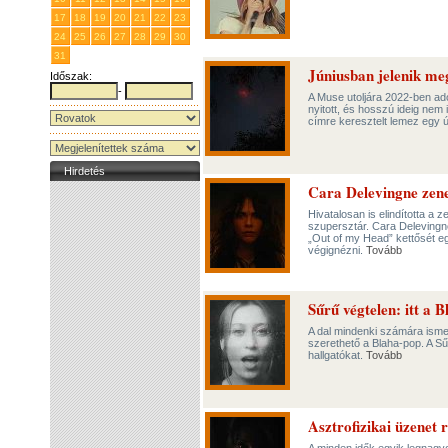
17
18
19
20
21
22
23
24
25
26
27
28
29
30
31
1
2
3
4
5
6
Júniusban jelenik me
Időszak:
-
A Muse utoljára 2022-ben adot
nyitott, és hosszú ideig nem 
címre keresztelt lemez egy ú
Hirdetés
Cara Delevingne zenei
Hivatalosan is elindította a 
szupersztár. Cara Delevingn
„Out of my Head” kettősét egy 
végignézni.
Tovább
Sűrű végtelen: itt a B
A dal mindenki számára isme
szerethető a Blaha-pop. A Sű
hallgatókat.
Tovább
Asztrofizikai üzenet 