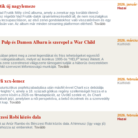
tik új nagylemeze
2026. január 
Hazai
ad Fruttik Mély című albuma, amely a zenekar egy korábbi életmű-
ez régebbi Vad Fruttik-dalok újraértelmezéseiből áll, de nem nosztalgikus
a lecsupaszításon, az első zenei gondolatokhoz való visszatérésen és egy
ításán van. Az album már minden streaming platformon elérhető.
Tovább
 Pulp és Damon Albarn is szerepel a War Child
2026. márciu
Külföldi
ban jelent meg a zenei legendákat és friss tehetségeket egyesítő
 válogatásalbum, melyet az ikonikus 1995-ös "HELP" lemez ihletett. A
 zene szerelmesei világszerte támogatni tudják a háborús övezetekben
hild szervezet létfontosságú munkáját.
Tovább
li xcx-lemez
2026. február
Külföldi
turisztikus popfelszabadulása után másfél évvel Charli xcx debütálja
Heights”-t, amely a 18. századi gótikus regény szellemiségét hozza el a
erre kíséri a 2026-os filmadaptációt, az Üvöltő szelek-et, és Charli
ését jelzi, amelyben a női perspektíva, a belső érzelmek és a szenvedély
t kap.
Tovább
esi Robi közös dala
2026. február
Hazai
 – itt az Artúr Rambo és Bérczesi Robi közös dala. A himnusz (így vagy jó)
zehozza az embereket.
Tovább