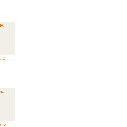
20.
s 17.
25.
s 12.