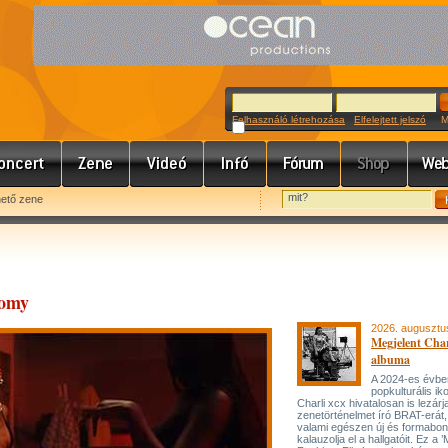
Felhasználó létrehozása
Elfelejtett jelszó
Meg
hető zene
Romy
2026. augusztu
Megjelent Char
albuma
A 2024-es évbe
popkulturális ik
Charli xcx hivatalosan is lezárj
zenetörténelmet író BRAT-erát
valami egészen új és formabon
kalauzolja el a hallgatóit. Ez a 