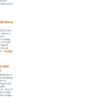
szoros
-dalszerző
nik meg az
 2022-ben
: akkor a
rock-
szú ideig
n. A 2026.
Signal’
korszak
ben.
Tovább
e zenei
t
indította a
t a korábban
nt is
ingne két,
llal
 az „Out of
s kisfilm
ott szájjal