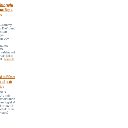
támogatja
na Boy a
os
n-Grammy
i Dai" című
usban
gó-
em egy
nagyot
tas
valaha volt
majd július
tt.
Tovább
l túlfűtött
t adja át
ipa
an is
o’ című
tett albumon
an foglal. A
keresztül
adtak el rá
ekesnő