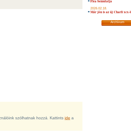
Flea bemutatja
2026.02.18.
Már jön is az új Charli xcx-
Archívum
sználóink szólhatnak hozzá. Kattints
ide
a