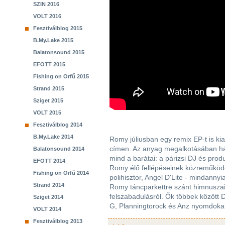
SZIN 2016
VOLT 2016
Fesztiválblog 2015
B.My.Lake 2015
Balatonsound 2015
EFOTT 2015
Fishing on Orfű 2015
Strand 2015
Sziget 2015
VOLT 2015
Fesztiválblog 2014
B.My.Lake 2014
Romy júliusban egy remix EP-t is ki
címen. Az anyag megalkotásában hár
Balatonsound 2014
mind a barátai: a párizsi DJ és prod
EFOTT 2014
Romy élő fellépéseinek közreműködőj
Fishing on Orfű 2014
polihisztor, Angel D'Lite - mindanny
Strand 2014
Romy táncparkettre szánt himnuszai
felszabadulásról. Ők többek közö
Sziget 2014
G, Planningtorock és Anz nyomdokaiba
VOLT 2014
Fesztiválblog 2013