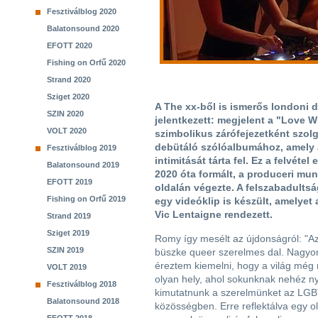
Fesztiválblog 2020
Balatonsound 2020
EFOTT 2020
Fishing on Orfű 2020
Strand 2020
Sziget 2020
A The xx-ből is ismerős londoni d
SZIN 2020
jelentkezett: megjelent a "Love W
VOLT 2020
szimbolikus zárófejezetként szol
debütáló szólóalbumához, amely 
Fesztiválblog 2019
intimitását tárta fel. Ez a felvét
Balatonsound 2019
2020 óta formált, a produceri mu
EFOTT 2019
oldalán végezte. A felszabadults
Fishing on Orfű 2019
egy videóklip is készült, amelyet 
Vic Lentaigne rendezett.
Strand 2019
Sziget 2019
Romy így mesélt az újdonságról: "A
SZIN 2019
büszke queer szerelmes dal. Nagyo
éreztem kiemelni, hogy a világ még
VOLT 2019
olyan hely, ahol sokunknak nehéz ny
Fesztiválblog 2018
kimutatnunk a szerelmünket az LG
Balatonsound 2018
közösségben. Erre reflektálva egy o