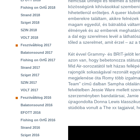
EFOTT 2018
nemcsak ünnepli és felemeli a szerel
közösségünk kihívásokkal szembeni 
Fishing on Orfű 2018
hihetetlenül erőteljes. A queer klubo
Strand 2018
emberekre találtam, akikre felnézek 
Sziget 2018
magam egyedül, és bátrabbá váltam 
élmények és az emberek meghatározó
SZIN 2018
a dal egy szerelmes levél a láthatós
VOLT 2018
tőled a szerelmet, amit érzel – az a t
Fesztiválblog 2017
Balatonsound 2017
Két évvel Grammy- és BRIT-jelölt le
azon van, hogy bebetonozza státusz
Fishing on Orfű 2017
Mid Air-sorozatától telt házas fellép
Strand 2017
rajongók sokaságával rezonált együt
Sziget 2017
megjelenése óta Romy több izgalmas 
SZIN 2017
Team" című dalban Sampha oldalán m
felvételben Jessie Ware mellett szer
VOLT 2017
szerzeményben bandatársai, Jamie xx
Fesztiválblog 2016
újragondolta Donna Lewis klasszikus
Balatonsound 2016
stúdióba vonult a The xx tagjaival, 
EFOTT 2016
Fishing on Orfű 2016
Strand 2016
Sziget 2016