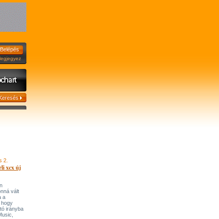
jegyez
s 2.
li xcx új
n
onná vált
a a
, hogy
tó irányba
’Music,