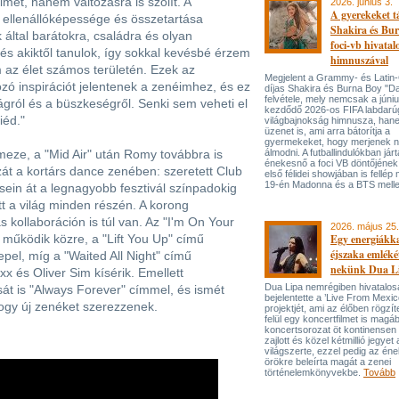
met, hanem változásra is szólít. A
2026. június 3.
A gyerekeket 
ellenállóképessége és összetartása
Shakira és Bur
k által barátokra, családra és olyan
foci-vb hivatal
és akiktől tanulok, így sokkal kevésbé érzem
himnuszával
az élet számos területén. Ezek az
Megjelent a Grammy- és Lati
 inspirációt jelentenek a zenéimhez, és ez
díjas Shakira és Burna Boy "Da
felvétele, mely nemcsak a júni
ágról és a büszkeségről. Senki sem veheti el
kezdődő 2026-os FIFA labdarú
iéd."
világbajnokság himnusza, han
üzenet is, ami arra bátorítja a
gyermekeket, hogy merjenek 
meze, a "Mid Air" után Romy továbbra is
álmodni. A futballindulókban jár
énekesnő a foci VB döntőjének 
át a kortárs dance zenében: szeretett Club
első félidei showjában is fellép 
19-én Madonna és a BTS melle
ésein át a legnagyobb fesztivál színpadokig
t a világ minden részén. A korong
kollaboráción is túl van. Az "I'm On Your
2026. május 25.
űködik közre, a "Lift You Up" című
Egy energiákka
éjszaka emléké
epel, míg a "Waited All Night" című
nekünk Dua L
 és Oliver Sim kísérik. Emellett
Dua Lipa nemrégiben hivatalos
át is "Always Forever" címmel, és ismét
bejelentette a ’Live From Mexic
hogy új zenéket szerezzenek.
projektjét, ami az élőben rögzí
felül egy koncertfilmet is magáb
koncertsorozat öt kontinensen 
zajlott és közel kétmillió jegyet 
világszerte, ezzel pedig az én
örökre beleírta magát a zenei
történelemkönyvekbe.
Tovább