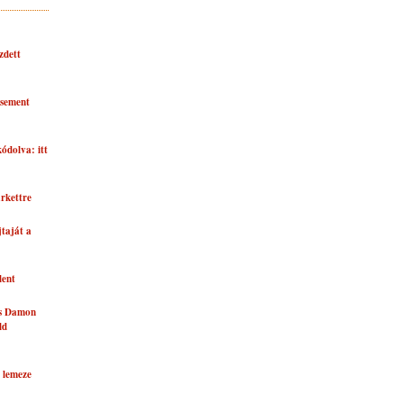
zdett
asement
kódolva: itt
rkettre
taját a
lent
és Damon
ld
 lemeze