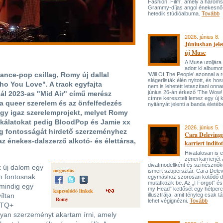
Fashion, Film’, amely a három
Grammy-díjas angol énekesnő
hetedik stúdióalbuma.
Tovább
2026. június 8.
Júniusban jele
új Muse
A Muse utoljára
adott ki albumot
ance-pop csillag, Romy új dallal
’Will Of The People’ azonnal a 
slágerlisták élén nyitott, és hos
ho You Love". A track egyfajta
nem is lehetett letaszítani onna
június 26-án érkező ’The Wow! 
gál 2023-as "Mid Air" című merész
címre keresztelt lemez egy új 
a queer szerelem és az önfelfedezés
nyitányát jelenti a banda életé
el egy igaz szerelemprojekt, melyet Romy
nkálatokat pedig BloodPop és Jamie xx
2026. június 5.
ág fontosságát hirdető szerzeményhez
Cara Delevingn
az énekes-dalszerző alkotó- és élettársa,
karriert indítot
Hivatalosan is el
zenei karrierjé
divatmodellként és színésznőké
z új dalom egy
megosztás
ismert szupersztár. Cara Delev
n fontosnak
egymáshoz szorosan kötődő da
mutatkozik be. Az „I Forgot” és
 mindig egy
my Head” kettősét egy hétperce
kapcsolódó linkek
íltan
illusztrálja, amit tényleg csak tát
Romy
lehet végignézni.
Tovább
BTQ+
lyan szerzeményt akartam írni, amely