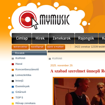
3422 zenekar 12339 letölt
Rovatok
Külföldi
Külföldi
Hazai
2025. november 29.
A szabad szerelmet ünnepli 
Koncertbeszámoló
Lemezkritika
Interjú
Események
Gitársuli
TOP 5
Hónap zenekara