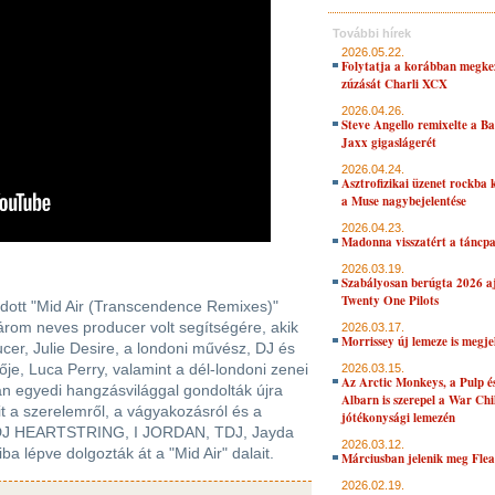
További hírek
2026.05.22.
Folytatja a korábban megke
zúzását Charli XCX
2026.04.26.
Steve Angello remixelte a B
Jaxx gigaslágerét
2026.04.24.
Asztrofizikai üzenet rockba 
a Muse nagybejelentése
2026.04.23.
Madonna visszatért a táncpa
2026.03.19.
Szabályosan berúgta 2026 aj
Twenty One Pilots
adott "Mid Air (Transcendence Remixes)"
om neves producer volt segítségére, akik
2026.03.17.
Morrissey új lemeze is megje
ucer, Julie Desire, a londoni művész, DJ és
e, Luca Perry, valamint a dél-londoni zenei
2026.03.15.
Az Arctic Monkeys, a Pulp 
ian egyedi hangzásvilággal gondolták újra
Albarn is szerepel a War Chi
t a szerelemről, a vágyakozásról és a
jótékonysági lemezén
tt DJ HEARTSTRING, I JORDAN, TDJ, Jayda
2026.03.12.
 lépve dolgozták át a "Mid Air" dalait.
Márciusban jelenik meg Flea
2026.02.19.