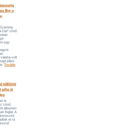
támogatja
na Boy a
os
n-Grammy
i Dai" című
usban
gó-
em egy
nagyot
tas
valaha volt
majd július
tt.
Tovább
l túlfűtött
t adja át
ipa
an is
o’ című
tett albumon
an foglal. A
keresztül
adtak el rá
ekesnő