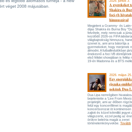
bb és legtöbb állomásos turnéja - a new
2026. június 3.
A gyerekeket 
ért véget 2008 májusában.
Shakira és Bur
foci-vb hivatal
himnuszával
Megjelent a Grammy- és Lati
díjas Shakira és Burna Boy "Da
felvétele, mely nemcsak a júni
kezdődő 2026-os FIFA labdarú
világbajnokság himnusza, han
üzenet is, ami arra bátorítja a
gyermekeket, hogy merjenek 
álmodni. A futballindulókban jár
énekesnő a foci VB döntőjének 
első félidei showjában is fellép 
19-én Madonna és a BTS melle
2026. május 25.
Egy energiákka
éjszaka emléké
nekünk Dua L
Dua Lipa nemrégiben hivatalos
bejelentette a ’Live From Mexic
projektjét, ami az élőben rögzí
felül egy koncertfilmet is magáb
koncertsorozat öt kontinensen 
zajlott és közel kétmillió jegyet 
világszerte, ezzel pedig az én
örökre beleírta magát a zenei
történelemkönyvekbe.
Tovább