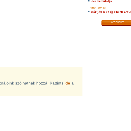
Flea bemutatja
2026.02.18.
Már jön is az új Charli xcx-
Archívum
sználóink szólhatnak hozzá. Kattints
ide
a