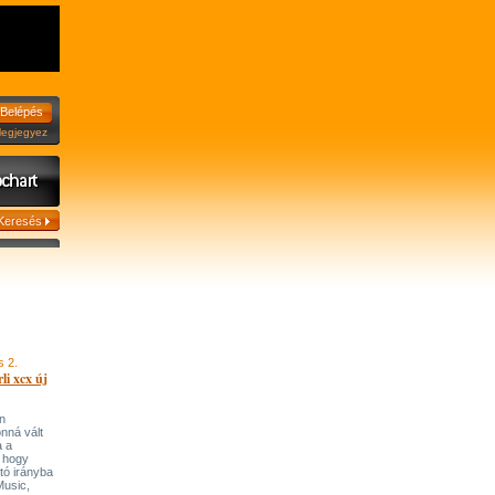
jegyez
s 2.
li xcx új
n
onná vált
a a
, hogy
tó irányba
’Music,