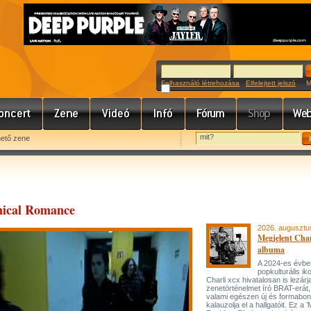
Felhasználó létrehozása
Elfelejtett jelszó
Meg
hető zene
mical Romance
2026. augusztu
Megjelent Char
albuma
A 2024-es évbe
popkulturális ik
Charli xcx hivatalosan is lezárj
zenetörténelmet író BRAT-erát
valami egészen új és formabon
kalauzolja el a hallgatóit. Ez a 