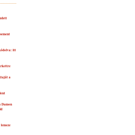
zdett
asement
kódolva: itt
rkettre
taját a
lent
és Damon
ld
 lemeze