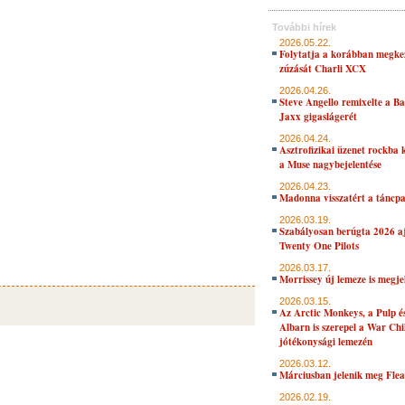
További hírek
2026.05.22.
Folytatja a korábban megke
zúzását Charli XCX
2026.04.26.
Steve Angello remixelte a B
Jaxx gigaslágerét
2026.04.24.
Asztrofizikai üzenet rockba 
a Muse nagybejelentése
2026.04.23.
Madonna visszatért a táncpa
2026.03.19.
Szabályosan berúgta 2026 aj
Twenty One Pilots
2026.03.17.
Morrissey új lemeze is megje
2026.03.15.
Az Arctic Monkeys, a Pulp 
Albarn is szerepel a War Chi
jótékonysági lemezén
2026.03.12.
Márciusban jelenik meg Flea
2026.02.19.