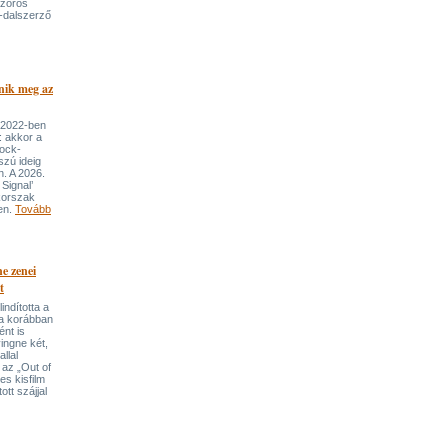
szoros
-dalszerző
nik meg az
 2022-ben
: akkor a
rock-
szú ideig
n. A 2026.
Signal’
korszak
ben.
Tovább
e zenei
t
indította a
t a korábban
nt is
ingne két,
llal
 az „Out of
s kisfilm
ott szájjal