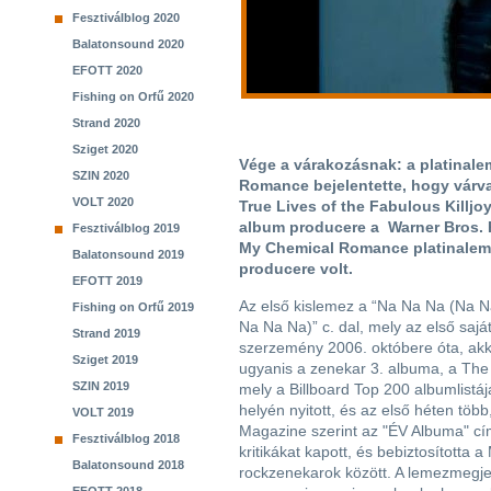
Fesztiválblog 2020
Balatonsound 2020
EFOTT 2020
Fishing on Orfű 2020
Strand 2020
Sziget 2020
Vége a várakozásnak: a platinale
SZIN 2020
Romance bejelentette, hogy várva
VOLT 2020
True Lives of the Fabulous Killj
album producere a Warner Bros. R
Fesztiválblog 2019
My Chemical Romance platinaleme
Balatonsound 2019
producere volt.
EFOTT 2019
Az első kislemez a “Na Na Na (Na 
Fishing on Orfű 2019
Na Na Na)” c. dal, mely az első sajá
Strand 2019
szerzemény 2006. októbere óta, akk
Sziget 2019
ugyanis a zenekar 3. albuma, a The
SZIN 2019
mely a Billboard Top 200 albumlistá
helyén nyitott, és az első héten töb
VOLT 2019
Magazine szerint az "ÉV Albuma" cí
Fesztiválblog 2018
kritikákat kapott, és bebiztosította a
Balatonsound 2018
rockzenekarok között. A lemezmegje