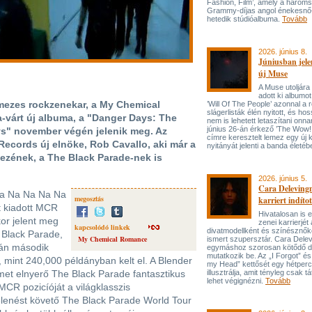
Fashion, Film’, amely a három
Grammy-díjas angol énekesnő
hetedik stúdióalbuma.
Tovább
2026. június 8.
Júniusban jele
új Muse
A Muse utoljára
adott ki albumot
mezes rockzenekar, a My Chemical
’Will Of The People’ azonnal a 
slágerlisták élén nyitott, és hos
-várt új albuma, a "Danger Days: The
nem is lehetett letaszítani onna
június 26-án érkező ’The Wow! 
oys" november végén jelenik meg. Az
címre keresztelt lemez egy új 
ecords új elnöke, Rob Cavallo, aki már a
nyitányát jelenti a banda életé
zének, a The Black Parade-nek is
2026. június 5.
Cara Delevingn
Na Na Na Na Na
megosztás
karriert indítot
t kiadott MCR
Hivatalosan is el
or jelent meg
zenei karrierjé
kapcsolódó linkek
divatmodellként és színésznőké
 Black Parade,
My Chemical Romance
ismert szupersztár. Cara Delev
ján második
egymáshoz szorosan kötődő da
mutatkozik be. Az „I Forgot” és
b, mint 240,000 példányban kelt el. A Blender
my Head” kettősét egy hétperce
met elnyerő The Black Parade fantasztikus
illusztrálja, amit tényleg csak tát
lehet végignézni.
Tovább
 MCR pozicíóját a világklasszis
lenést követő The Black Parade World Tour