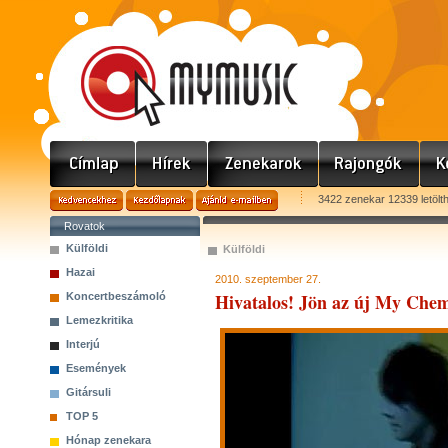
3422 zenekar 12339 letölt
Rovatok
Külföldi
Külföldi
Hazai
2010. szeptember 27.
Hivatalos! Jön az új My Che
Koncertbeszámoló
Lemezkritika
Interjú
Események
Gitársuli
TOP 5
Hónap zenekara