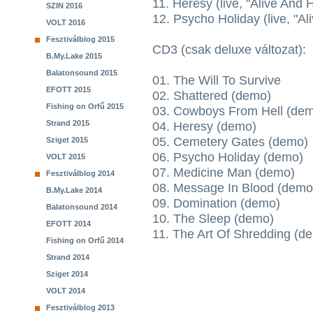
11. Heresy (live, "Alive And 
SZIN 2016
12. Psycho Holiday (live, "Al
VOLT 2016
Fesztiválblog 2015
CD3 (csak deluxe változat):
B.My.Lake 2015
Balatonsound 2015
01. The Will To Survive
EFOTT 2015
02. Shattered (demo)
Fishing on Orfű 2015
03. Cowboys From Hell (de
Strand 2015
04. Heresy (demo)
05. Cemetery Gates (demo)
Sziget 2015
06. Psycho Holiday (demo)
VOLT 2015
07. Medicine Man (demo)
Fesztiválblog 2014
08. Message In Blood (demo
B.My.Lake 2014
09. Domination (demo)
Balatonsound 2014
10. The Sleep (demo)
EFOTT 2014
11. The Art Of Shredding (d
Fishing on Orfű 2014
Strand 2014
Sziget 2014
VOLT 2014
Fesztiválblog 2013