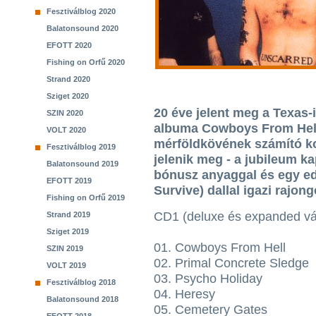
Fesztiválblog 2020
Balatonsound 2020
EFOTT 2020
Fishing on Orfű 2020
Strand 2020
Sziget 2020
20 éve jelent meg a Texas-
SZIN 2020
albuma Cowboys From Hell
VOLT 2020
mérföldkövének számító k
Fesztiválblog 2019
jelenik meg - a jubileum 
Balatonsound 2019
bónusz anyaggal és egy edd
EFOTT 2019
Survive) dallal igazi rajon
Fishing on Orfű 2019
CD1 (deluxe és expanded vál
Strand 2019
Sziget 2019
01. Cowboys From Hell
SZIN 2019
02. Primal Concrete Sledge
VOLT 2019
03. Psycho Holiday
Fesztiválblog 2018
04. Heresy
Balatonsound 2018
05. Cemetery Gates