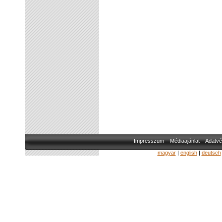
Impresszum
Médiaajánlat
Adatvé
magyar
|
english
|
deutsch