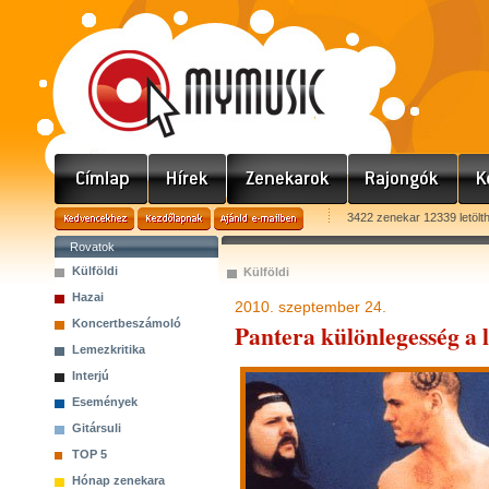
3422 zenekar 12339 letölt
Rovatok
Külföldi
Külföldi
Hazai
2010. szeptember 24.
Koncertbeszámoló
Pantera különlegesség a 
Lemezkritika
Interjú
Események
Gitársuli
TOP 5
Hónap zenekara