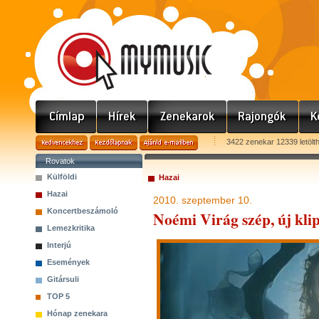
3422 zenekar 12339 letölt
Rovatok
Külföldi
Hazai
Hazai
2010. szeptember 10.
Koncertbeszámoló
Noémi Virág szép, új kli
Lemezkritika
Interjú
Események
Gitársuli
TOP 5
Hónap zenekara