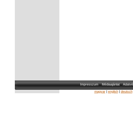
Impresszum
Médiaajánlat
Adatvé
magyar
|
english
|
deutsch