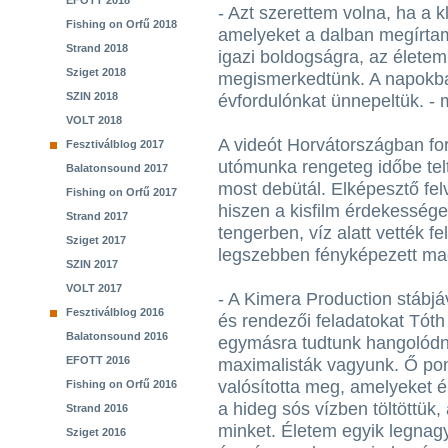
EFOTT 2018
- Azt szerettem volna, ha a k
Fishing on Orfű 2018
amelyeket a dalban megírtam.
Strand 2018
igazi boldogságra, az életem
Sziget 2018
megismerkedtünk. A napokba
SZIN 2018
évfordulónkat ünnepeltük. - 
VOLT 2018
A videót Horvátországban fo
Fesztiválblog 2017
utómunka rengeteg időbe tel
Balatonsound 2017
most debütál. Elképesztő fel
Fishing on Orfű 2017
hiszen a kisfilm érdekessége
Strand 2017
tengerben, víz alatt vették 
Sziget 2017
legszebben fényképezett mag
SZIN 2017
VOLT 2017
- A Kimera Production stábjá
Fesztiválblog 2016
és rendezői feladatokat Tóth 
Balatonsound 2016
egymásra tudtunk hangolódni
EFOTT 2016
maximalisták vagyunk. Ő pon
valósította meg, amelyeket 
Fishing on Orfű 2016
a hideg sós vízben töltöttük,
Strand 2016
minket. Életem egyik legnagy
Sziget 2016