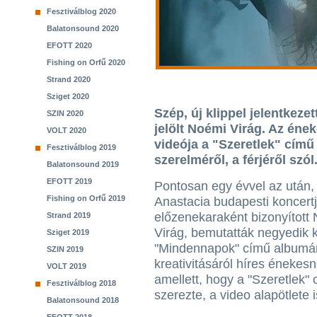
Fesztiválblog 2020
Balatonsound 2020
EFOTT 2020
Fishing on Orfű 2020
Strand 2020
Sziget 2020
Szép, új klippel jelentkez
SZIN 2020
jelölt Noémi Virág. Az éne
VOLT 2020
videója a "Szeretlek" című
Fesztiválblog 2019
szerelméről, a férjéről szól
Balatonsound 2019
EFOTT 2019
Pontosan egy évvel az után,
Fishing on Orfű 2019
Anastacia budapesti koncert
előzenekaraként bizonyított
Strand 2019
Virág, bemutatták negyedik kl
Sziget 2019
"Mindennapok" című albumár
SZIN 2019
kreativitásáról híres énekesn
VOLT 2019
amellett, hogy a "Szeretlek"
Fesztiválblog 2018
szerezte, a video alapötlete 
Balatonsound 2018