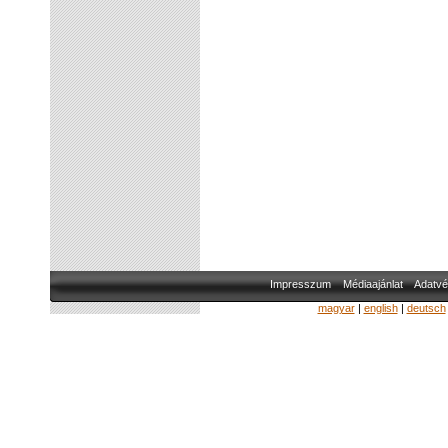
Impresszum
Médiaajánlat
Adatvé
magyar
|
english
|
deutsch