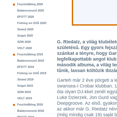
Fesztiválblog 2020
Balatonsound 2020
EFOTT 2020
Fishing on Orfű 2020
Strand 2020
Sziget 2020
G. Riedatz, a világ klubéle
SZIN 2020
születésű. Egy gyors fejsz
VOLT 2020
szánkat a tényre, hogy Gar
Fesztiválblog 2019
legfelkapottabb angol klub
Balatonsound 2019
második albuma, a világ le
EFOTT 2019
tűnik, lassan költözik Ibizá
Fishing on Orfű 2019
Garteh már 2 éve pörgeti a 
Strand 2019
swansea-I Crobar klubban. 1
Sziget 2019
óta olyan DJ-kkel zenél együt
SZIN 2019
Luke Dzierzek, Jon Gurd va
VOLT 2019
Deepgroove. Az első, gyakor
Fesztiválblog 2018
az akkor már G. Riedatz név
Balatonsound 2018
(még mindig csak 19) saját bu