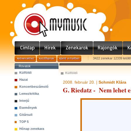
3422 zenekar 12339 letölt
Rovatok
Külföldi
Külföldi
Hazai
2008. február 20. |
Schmidt Klára
Koncertbeszámoló
G. Riedatz - Nem lehet e
Lemezkritika
Interjú
Események
Gitársuli
TOP 5
Hónap zenekara