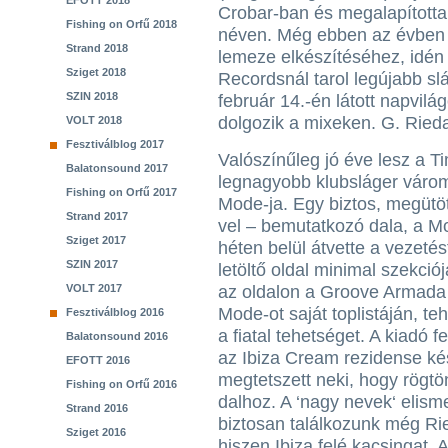
EFOTT 2018
Crobar-ban és megalapította 
Fishing on Orfű 2018
néven. Még ebben az évben fe
Strand 2018
lemeze elkészítéséhez, idén
Sziget 2018
Recordsnál tarol legújabb sl
SZIN 2018
február 14.-én látott napvil
dolgozik a mixeken. G. Ried
VOLT 2018
Fesztiválblog 2017
Valószínűleg jó éve lesz a 
Balatonsound 2017
legnagyobb klubsláger várom
Fishing on Orfű 2017
Mode-ja. Egy biztos, megütö
Strand 2017
vel – bemutatkozó dala, a M
Sziget 2017
héten belül átvette a vezeté
SZIN 2017
letöltő oldal minimal szekció
VOLT 2017
az oldalon a Groove Armada a
Mode-ot saját toplistáján, te
Fesztiválblog 2016
a fiatal tehetséget. A kiadó 
Balatonsound 2016
az Ibiza Cream rezidense kés
EFOTT 2016
megtetszett neki, hogy rögtön
Fishing on Orfű 2016
dalhoz. A ‘nagy nevek‘ eli
Strand 2016
biztosan találkozunk még Ri
Sziget 2016
hiszen Ibiza felé kacsingat. 