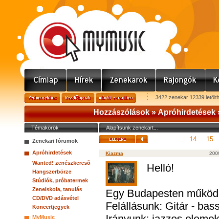
3422 zenekar 12339 letölt
Hozzászólások »
Apróhirdetések
Témakörök
Alapítsunk zenekart...
...
14
15
Zenekari fórumok
Apróhirdetések
Kiazma
2009
Wanted! zenészkeresõ
Helló!
Hangszerbörze
Stúdiók, próbatermek
Zeneiskola, tanulás
Egy Budapesten működő,
CD/DVD adásvétel
Felállásunk: Gitár - bass
Koncertjegyek
Irányunk: jazzes elemekk
MyMusic