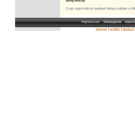
Szólj hozzá!
Csak regisztrált és belépett felhasználóink szó
Impresszum
Médiaajánlat
Adatvé
magyar
|
english
|
deutsch