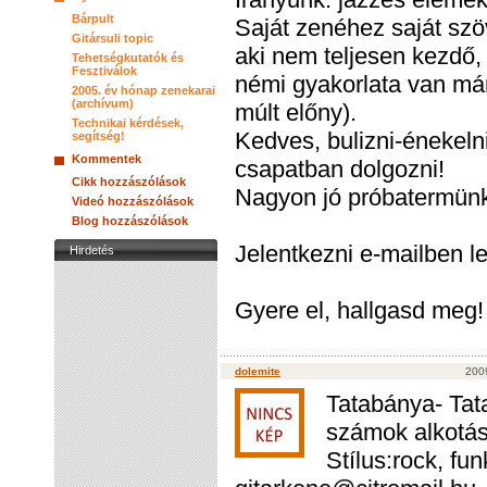
Bárpult
Saját zenéhez saját szö
Gitársuli topic
aki nem teljesen kezdő,
Tehetségkutatók és
Fesztiválok
némi gyakorlata van már
2005. év hónap zenekarai
(archívum)
múlt előny).
Technikai kérdések,
Kedves, bulizni-énekeln
segítség!
Kommentek
csapatban dolgozni!
Cikk hozzászólások
Nagyon jó próbatermünk 
Videó hozzászólások
Blog hozzászólások
Jelentkezni e-mailben 
Hirdetés
Gyere el, hallgasd meg!
dolemite
2009
Tatabánya- Tata
számok alkotás
Stílus:rock, fun