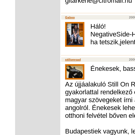
gitarkene@citromail.hu
Gaboo
2009
Háló!
NegativeSide-H
ha tetszik,jelen
stillonroad
2009
Énekesek, bass
Az újjáalakuló Still On 
gyakorlattal rendelkező
magyar szövegeket írni 
angolról. Énekesek lehe
otthoni felvétel bőven el
Budapestiek vagyunk, le