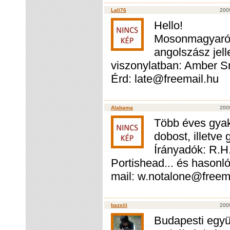
Lali76
200
Hello!
Mosonmagyaróvá
angolszász jel
viszonylatban: Amber Sm
Érd: late@freemail.hu
Alabama
2009
Több éves gyako
dobost, illetve
Írányadók: R.H.
Portishead... és hasonl
mail: w.notalone@freem
bazsiii
2009
Budapesti együ