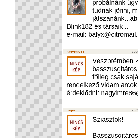
probálnánk úgyh
tudnak jönni, m
játszanánk...ab
Blink182 és társaik...
e-mail: balyx@citromai
nagyimre86
2009
Veszprémben Ze
basszusgitáros
főlleg csak saj
rendelkező vidám arcok j
érdeklődni: nagyimre86
dagre
2009
Sziasztok!
Basszusgitáros