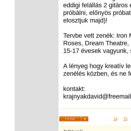
eddigi felállás 2 gitáro
próbálni, előnyös próbat
elosztjuk majd)!
Tervbe vett zenék: Iro
Roses, Dream Theatre, é
15-17 évesek vagyunk, 
A lényeg hogy kreatív le
zenélés közben, és ne fé
kontakt:
krajnyakdavid@freemail
...
14
15