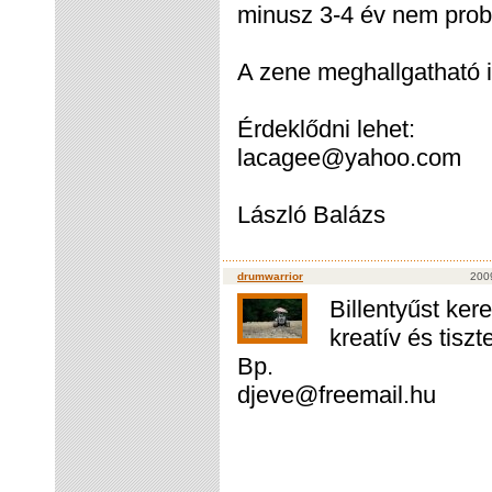
minusz 3-4 év nem pro
A zene meghallgatható 
Érdeklődni lehet:
lacagee@yahoo.com
László Balázs
drumwarrior
200
Billentyűst ker
kreatív és tisz
Bp.
djeve@freemail.hu