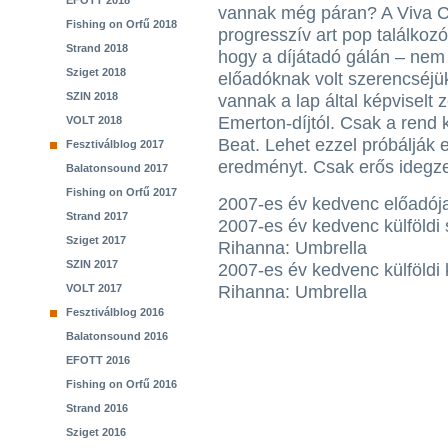
EFOTT 2018
vannak még páran? A Viva 
Fishing on Orfű 2018
progresszív art pop találkozó
Strand 2018
hogy a díjátadó gálán – nem t
Sziget 2018
előadóknak volt szerencséjük
SZIN 2018
vannak a lap által képviselt 
Emerton-díjtól. Csak a rend 
VOLT 2018
Beat. Lehet ezzel próbálják e
Fesztiválblog 2017
eredményt. Csak erős idegz
Balatonsound 2017
Fishing on Orfű 2017
2007-es év kedvenc előadój
Strand 2017
2007-es év kedvenc külföldi 
Sziget 2017
Rihanna: Umbrella
SZIN 2017
2007-es év kedvenc külföldi k
VOLT 2017
Rihanna: Umbrella
Fesztiválblog 2016
Balatonsound 2016
EFOTT 2016
Fishing on Orfű 2016
Strand 2016
Sziget 2016