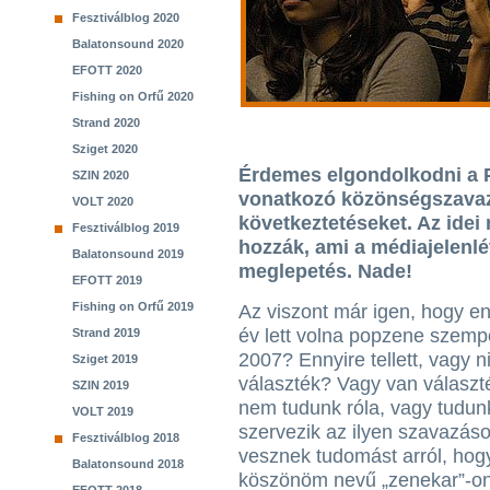
Fesztiválblog 2020
Balatonsound 2020
EFOTT 2020
Fishing on Orfű 2020
Strand 2020
Sziget 2020
Érdemes elgondolkodni a P
SZIN 2020
vonatkozó közönségszavaz
VOLT 2020
következtetéseket. Az idei
Fesztiválblog 2019
hozzák, ami a médiajelenl
Balatonsound 2019
meglepetés. Nade!
EFOTT 2019
Fishing on Orfű 2019
Az viszont már igen, hogy en
év lett volna popzene szemp
Strand 2019
2007? Ennyire tellett, vagy n
Sziget 2019
választék? Vagy van választ
SZIN 2019
nem tudunk róla, vagy tudunk
VOLT 2019
szervezik az ilyen szavazás
Fesztiválblog 2018
vesznek tudomást arról, ho
Balatonsound 2018
köszönöm nevű „zenekar”-on 