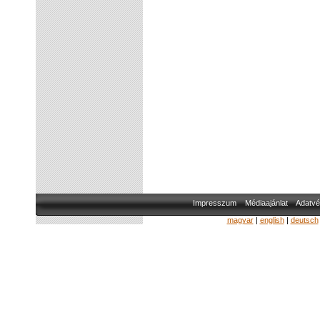
Impresszum
Médiaajánlat
Adatvé
magyar
|
english
|
deutsch