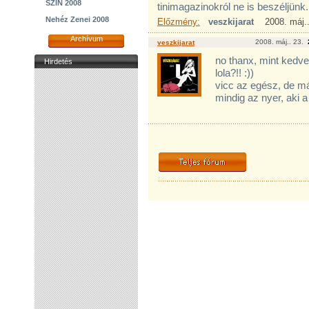
SZIN 2008
tinimagazinokról ne is beszéljünk. 
Nehéz Zenei 2008
Előzmény:
veszkijarat
2008. máj..
Archívum
2008. máj.. 23.
veszkijarat
no thanx, mint kedv
Hirdetés
lola?!! :))
vicc az egész, de m
mindig az nyer, aki 