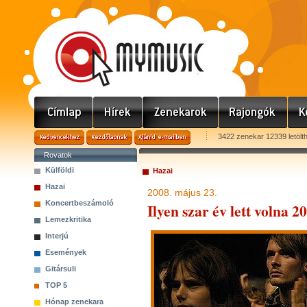
3422 zenekar 12339 letölt
Rovatok
Külföldi
Hazai
Hazai
2008. május 23.
Koncertbeszámoló
Ilyen szar év lett volna 2
Lemezkritika
Interjú
Események
Gitársuli
TOP 5
Hónap zenekara