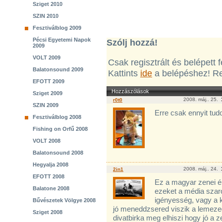
Sziget 2010
SZIN 2010
Fesztiválblog 2009
Pécsi Egyetemi Napok
Szólj hozzá!
2009
VOLT 2009
Csak regisztrált és belépett
Balatonsound 2009
Kattints
ide
a belépéshez! Re
EFOTT 2009
Hozzászólások
Sziget 2009
2008. máj.. 25.
r0t0
SZIN 2009
Erre csak ennyit tud
Fesztiválblog 2008
Fishing on Orfű 2008
VOLT 2008
Balatonsound 2008
Hegyalja 2008
2008. máj.. 24.
2in1
EFOTT 2008
Ez a magyar zenei él
Balatone 2008
ezeket a média szaro
igényesség, vagy a 
Bűvészetek Völgye 2008
jó meneddzsered viszik a lemeze
Sziget 2008
divatbirka meg elhiszi hogy jó a z