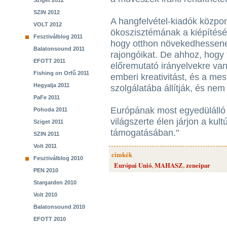
Sziget 2012
SZIN 2012
A hangfelvétel-kiadók közpon
VOLT 2012
ökoszisztémának a kiépítés
Fesztiválblog 2011
hogy otthon növekedhessenek
Balatonsound 2011
rajongóikat. De ahhoz, hogy t
EFOTT 2011
előremutató irányelvekre va
Fishing on Orfű 2011
emberi kreativitást, és a mes
Hegyalja 2011
szolgálatába állítják, és nem 
PaFe 2011
Európának most egyedülálló 
Pohoda 2011
világszerte élen járjon a kul
Sziget 2011
támogatásában."
SZIN 2011
Volt 2011
cimkék
Fesztiválblog 2010
Európai Unió
,
MAHASZ
,
zeneipar
PEN 2010
Stargarden 2010
Volt 2010
Balatonsound 2010
EFOTT 2010