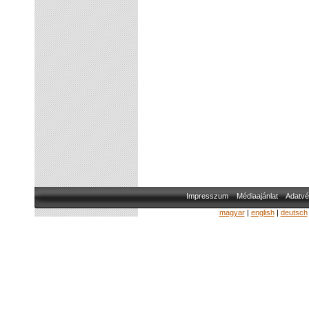
Impresszum
Médiaajánlat
Adatvé
magyar
|
english
|
deutsch