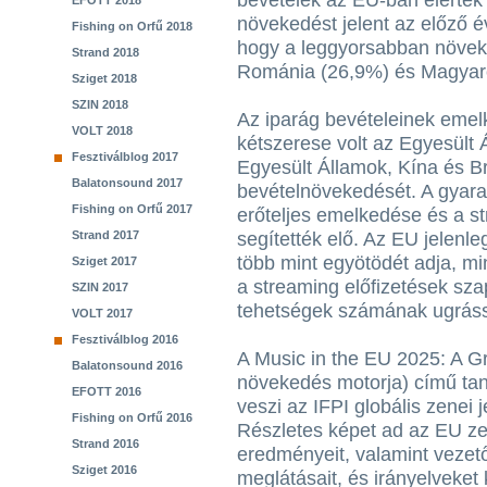
bevételek az EU-ban elérték 
EFOTT 2018
növekedést jelent az előző 
Fishing on Orfű 2018
hogy a leggyorsabban növek
Strand 2018
Románia (26,9%) és Magyaro
Sziget 2018
SZIN 2018
Az iparág bevételeinek eme
VOLT 2018
kétszerese volt az Egyesült
Fesztiválblog 2017
Egyesült Államok, Kína és Br
Balatonsound 2017
bevételnövekedését. A gyara
Fishing on Orfű 2017
erőteljes emelkedése és a s
Strand 2017
segítették elő. Az EU jelenle
több mint egyötödét adja, mi
Sziget 2017
a streaming előfizetések sz
SZIN 2017
tehetségek számának ugrás
VOLT 2017
Fesztiválblog 2016
A Music in the EU 2025: A G
Balatonsound 2016
növekedés motorja) című ta
EFOTT 2016
veszi az IFPI globális zenei 
Fishing on Orfű 2016
Részletes képet ad az EU ze
Strand 2016
eredményeit, valamint vezet
Sziget 2016
meglátásait, és irányelveket 