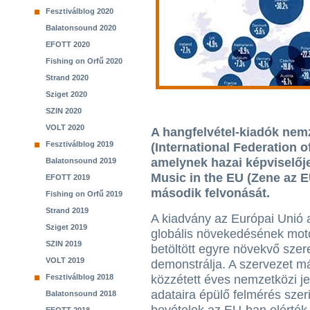
Fesztiválblog 2020
Balatonsound 2020
EFOTT 2020
Fishing on Orfű 2020
Strand 2020
Sziget 2020
SZIN 2020
VOLT 2020
A hangfelvétel-kiadók nemz
Fesztiválblog 2019
(International Federation o
amelynek hazai képviselőj
Balatonsound 2019
Music in the EU (Zene az E
EFOTT 2019
második felvonását.
Fishing on Orfű 2019
Strand 2019
A kiadvány az Európai Unió 
Sziget 2019
globális növekedésének mot
SZIN 2019
betöltött egyre növekvő szer
VOLT 2019
demonstrálja. A szervezet m
Fesztiválblog 2018
közzétett éves nemzetközi j
adataira épülő felmérés szer
Balatonsound 2018