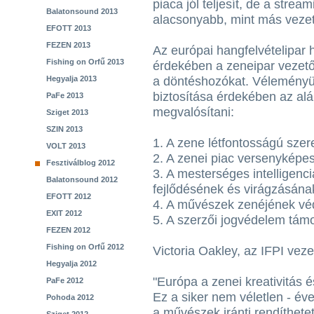
piaca jól teljesít, de a strea
Balatonsound 2013
alacsonyabb, mint más vezet
EFOTT 2013
FEZEN 2013
Az európai hangfelvételipar 
Fishing on Orfű 2013
érdekében a zeneipar vezetői 
Hegyalja 2013
a döntéshozókat. Véleményük
biztosítása érdekében az aláb
PaFe 2013
megvalósítani:
Sziget 2013
SZIN 2013
1. A zene létfontosságú sze
VOLT 2013
2. A zenei piac versenykép
Fesztiválblog 2012
3. A mesterséges intelligenci
Balatonsound 2012
fejlődésének és virágzásának
EFOTT 2012
4. A művészek zenéjének v
EXIT 2012
5. A szerzői jogvédelem tám
FEZEN 2012
Fishing on Orfű 2012
Victoria Oakley, az IFPI vezet
Hegyalja 2012
"Európa a zenei kreativitás é
PaFe 2012
Ez a siker nem véletlen - éve
Pohoda 2012
a művészek iránti rendíthete