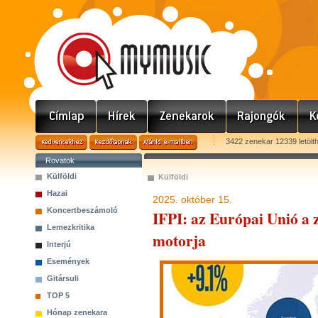
3422 zenekar 12339 letölt
Rovatok
Külföldi
Külföldi
Hazai
2025. október 15.
Koncertbeszámoló
IFPI: az Európai Unió a
Lemezkritika
motorja
Interjú
Események
Gitársuli
TOP 5
Hónap zenekara