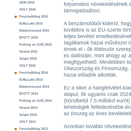
SZIN 2016
folyamatos növekedésének és
VOLT 2016
támogatásához.
Fesztiválblog 2015
A beszámolóból kiderül, hogy
B.My.Lake 2015
továbbra is az EU-szerte tör
Balatonsound 2015
teljes bevétel emelkedéséne
EFOTT 2015
tagállamok hazai művészei is
Fishing on Orfű 2015
érnek el - ők többször szere
Strand 2015
es dallistáin, mint ahogy az 
Sziget 2015
megfigyelhető. Mindebben k
VOLT 2015
Olaszország és Finnország, 
Fesztiválblog 2014
hazai előadók alkották.
B.My.Lake 2014
Balatonsound 2014
Ez a siker a hangfelvétel-ki
alapul, ők ugyanis csak 2024
EFOTT 2014
(körülbelül 7,5 milliárd eurót
Fishing on Orfű 2014
tehetségek felfedezésébe é
Strand 2014
az összeg az éves bevételei
Sziget 2014
VOLT 2014
Azonban további növekedésre
Fesztiválblog 2013