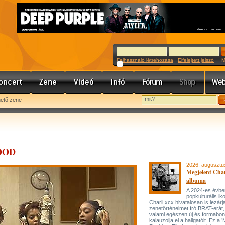
Felhasználó létrehozása
Elfelejtett jelszó
Meg
hető zene
GOOD
2026. augusztu
Megjelent Char
albuma
A 2024-es évbe
popkulturális ik
Charli xcx hivatalosan is lezárj
zenetörténelmet író BRAT-erát
valami egészen új és formabon
kalauzolja el a hallgatóit. Ez a 