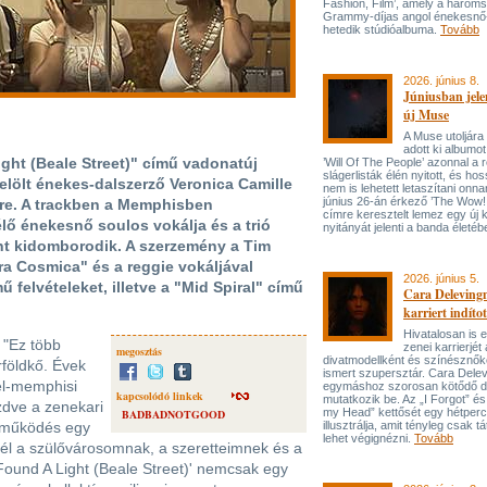
Fashion, Film’, amely a három
Grammy-díjas angol énekesnő
hetedik stúdióalbuma.
Tovább
2026. június 8.
Júniusban jele
új Muse
A Muse utoljára
adott ki albumot
 (Beale Street)" című vadonatúj
’Will Of The People’ azonnal a 
slágerlisták élén nyitott, és hos
lölt énekes-dalszerző Veronica Camille
nem is lehetett letaszítani onna
június 26-án érkező ’The Wow! 
özre. A trackben a Memphisben
címre keresztelt lemez egy új 
lő énekesnő soulos vokálja és a trió
nyitányát jelenti a banda életé
t kidomborodik. A szerzemény a Tim
ra Cosmica" és a reggie vokáljával
2026. június 5.
 felvételeket, illetve a "Mid Spiral" című
Cara Delevingn
karriert indítot
Hivatalosan is el
: "Ez több
zenei karrierjé
megosztás
divatmodellként és színésznőké
földkő. Évek
ismert szupersztár. Cara Delev
dél-memphisi
egymáshoz szorosan kötődő da
kapcsolódó linkek
mutatkozik be. Az „I Forgot” és
ezdve a zenekari
my Head” kettősét egy hétperce
BADBADNOTGOOD
tműködés egy
illusztrálja, amit tényleg csak tát
lehet végignézni.
Tovább
vél a szülővárosomnak, a szeretteimnek és a
'Found A Light (Beale Street)' nemcsak egy