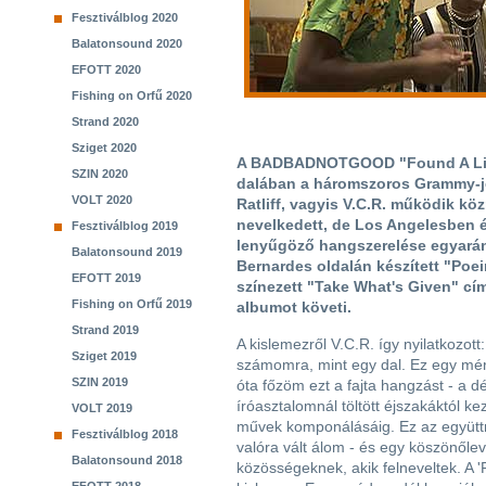
Fesztiválblog 2020
Balatonsound 2020
EFOTT 2020
Fishing on Orfű 2020
Strand 2020
Sziget 2020
A BADBADNOTGOOD "Found A Light
SZIN 2020
dalában a háromszoros Grammy-je
VOLT 2020
Ratliff, vagyis V.C.R. működik k
nevelkedett, de Los Angelesben é
Fesztiválblog 2019
lenyűgöző hangszerelése egyarán
Balatonsound 2019
Bernardes oldalán készített "Poei
EFOTT 2019
színezett "Take What's Given" című
Fishing on Orfű 2019
albumot követi.
Strand 2019
A kislemezről V.C.R. így nyilatkozott
Sziget 2019
számomra, mint egy dal. Ez egy mér
SZIN 2019
óta főzöm ezt a fajta hangzást - a 
íróasztalomnál töltött éjszakáktól k
VOLT 2019
művek komponálásáig. Ez az együt
Fesztiválblog 2018
valóra vált álom - és egy köszönőle
Balatonsound 2018
közösségeknek, akik felneveltek. A 