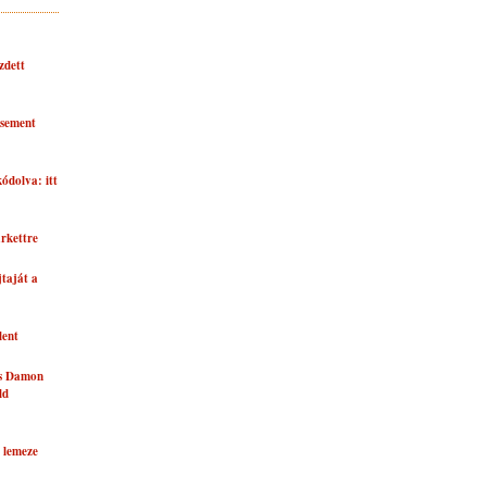
zdett
asement
kódolva: itt
rkettre
taját a
lent
és Damon
ld
 lemeze