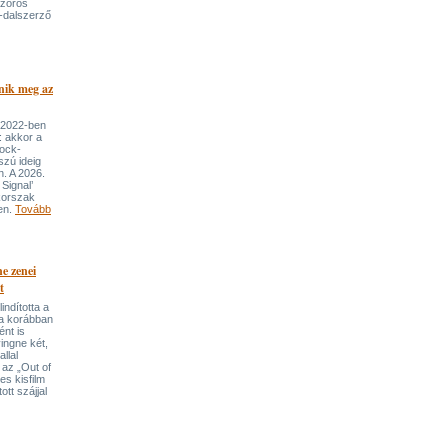
szoros
-dalszerző
nik meg az
 2022-ben
: akkor a
rock-
szú ideig
n. A 2026.
Signal’
korszak
ben.
Tovább
e zenei
t
indította a
t a korábban
nt is
ingne két,
llal
 az „Out of
s kisfilm
ott szájjal