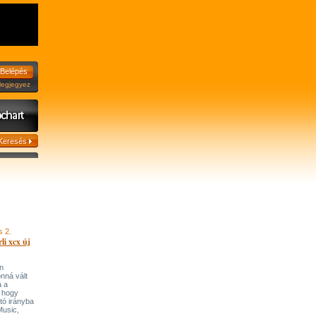
jegyez
s 2.
li xcx új
n
onná vált
a a
, hogy
tó irányba
’Music,