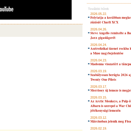
További hírek
2026.05.22.
Folytatja a korábban megke
zúzását Charli XCX
2026.04.26.
Steve Angello remixelte a B
Jaxx gigaslágerét
2026.04.24.
Asztrofizikai üzenet rockba 
a Muse nagybejelentése
2026.04.23.
Madonna visszatért a táncpa
2026.03.19.
Szabályosan berúgta 2026 aj
Twenty One Pilots
2026.03.17.
Morrissey új lemeze is megje
2026.03.15.
Az Arctic Monkeys, a Pulp 
Albarn is szerepel a War Chi
jótékonysági lemezén
2026.03.12.
Márciusban jelenik meg Flea
2026.02.19.