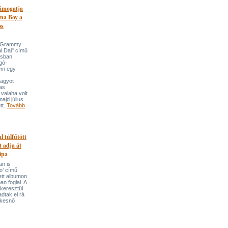
támogatja
na Boy a
os
n-Grammy
i Dai" című
usban
gó-
em egy
nagyot
tas
valaha volt
majd július
tt.
Tovább
l túlfűtött
t adja át
ipa
an is
o’ című
tett albumon
an foglal. A
keresztül
adtak el rá
ekesnő