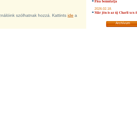
Flea bemutatja
2026.02.18.
Már jön is az új Charli xcx-
sználóink szólhatnak hozzá. Kattints
ide
a
Archívum