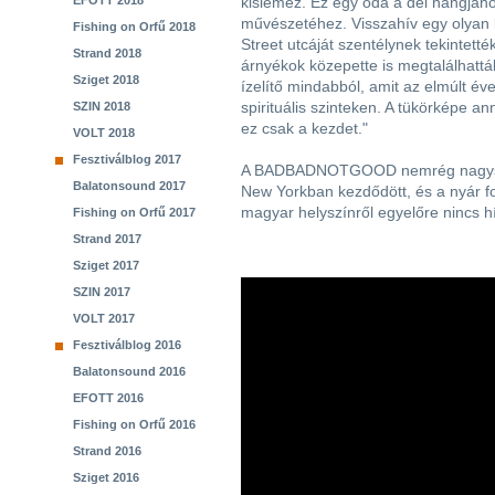
EFOTT 2018
kislemez. Ez egy óda a dél hangjához
művészetéhez. Visszahív egy olyan 
Fishing on Orfű 2018
Street utcáját szentélynek tekintetté
Strand 2018
árnyékok közepette is megtalálhatták
Sziget 2018
ízelítő mindabból, amit az elmúlt é
spirituális szinteken. A tükörképe a
SZIN 2018
ez csak a kezdet."
VOLT 2018
Fesztiválblog 2017
A BADBADNOTGOOD nemrég nagyszab
Balatonsound 2017
New Yorkban kezdődött, és a nyár f
magyar helyszínről egyelőre nincs hí
Fishing on Orfű 2017
Strand 2017
Sziget 2017
SZIN 2017
VOLT 2017
Fesztiválblog 2016
Balatonsound 2016
EFOTT 2016
Fishing on Orfű 2016
Strand 2016
Sziget 2016