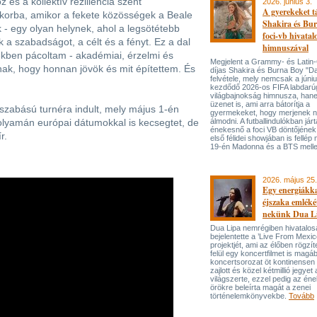
 és a kollektív reziliencia szent
2026. június 3.
A gyerekeket 
korba, amikor a fekete közösségek a Beale
Shakira és Bur
k - egy olyan helynek, ahol a legsötétebb
foci-vb hivatal
 a szabadságot, a célt és a fényt. Ez a dal
himnuszával
vekben pácoltam - akadémiai, érzelmi és
Megjelent a Grammy- és Lati
nnak, hogy honnan jövök és mit építettem. És
díjas Shakira és Burna Boy "Da
felvétele, mely nemcsak a júni
kezdődő 2026-os FIFA labdarú
világbajnokság himnusza, han
üzenet is, ami arra bátorítja a
ású turnéra indult, mely május 1-én
gyermekeket, hogy merjenek 
olyamán európai dátumokkal is kecsegtet, de
álmodni. A futballindulókban jár
énekesnő a foci VB döntőjének 
r.
első félidei showjában is fellép 
19-én Madonna és a BTS melle
2026. május 25.
Egy energiákka
éjszaka emléké
nekünk Dua L
Dua Lipa nemrégiben hivatalos
bejelentette a ’Live From Mexic
projektjét, ami az élőben rögzí
felül egy koncertfilmet is magáb
koncertsorozat öt kontinensen 
zajlott és közel kétmillió jegyet 
világszerte, ezzel pedig az én
örökre beleírta magát a zenei
történelemkönyvekbe.
Tovább