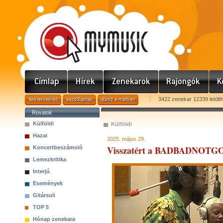
3422 zenekar 12339 letölt
Rovatok
Külföldi
Külföldi
Hazai
2025. május 29.
Visszatért a BADBADNOT
Koncertbeszámoló
Lemezkritika
Interjú
Események
Gitársuli
TOP 5
Hónap zenekara