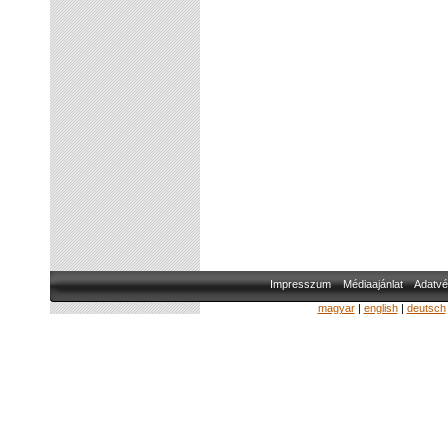
Impresszum
Médiaajánlat
Adatvé
magyar
|
english
|
deutsch