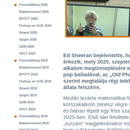
Fesztiválblog 2020
Balatonsound 2020
EFOTT 2020
Fishing on Orfű 2020
Strand 2020
Sziget 2020
SZIN 2020
VOLT 2020
Ed Sheeran bejelentette, h
Fesztiválblog 2019
érkezik, mely 2025. szepte
alkalom megünneplésére e
Balatonsound 2019
pop balladával, az „Old Ph
EFOTT 2019
szerint megtalálja régi tel
Fishing on Orfű 2019
általa felszínre.
Strand 2019
Sziget 2019
Miután lezárta matematikai fe
SZIN 2019
korszakalkotó zenész végre v
VOLT 2019
és bátran lépett egy friss s
Fesztiválblog 2018
2025-ben. Első idei felvétele
„Azizam” megjelenésekor már
Balatonsound 2018