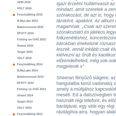
SZIN 2016
Igazi érzelmi hullámvasút az
VOLT 2016
mindazt, amit szeretek a zen
szórakozást, de azt is, hogy
Fesztiválblog 2015
társként, apaként. Az album
B.My.Lake 2015
magamnak: „Csak azt szeret
Balatonsound 2015
szórakoztató és játékos legy
EFOTT 2015
folkzenéléshez, koncertezünk
Fishing on Orfű 2015
bárokban énekelünk rózsasz
Strand 2015
leszek, annál inkább csak él
Sziget 2015
kiélvezni az őrült és kaotikus
VOLT 2015
előrendelheted, még sok-sok 
Fesztiválblog 2014
megjelenik x”
B.My.Lake 2014
Balatonsound 2014
Sheeran fényűző slágere, az
hangulatba kerül vadonatúj s
EFOTT 2014
amely a múltjához kapcsolód
Fishing on Orfű 2014
meséli. Ed a dalszövegben 
Strand 2014
használt régi telefont, és el
Sziget 2014
barátjával, egy vitát egy régi
VOLT 2014
rávilágítva arra, hogyan alakí
Fesztiválblog 2013