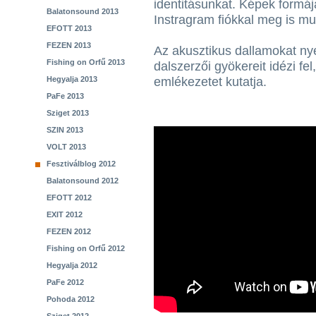
identitásunkat. Képek formá
Balatonsound 2013
Instragram fiókkal meg is m
EFOTT 2013
FEZEN 2013
Az akusztikus dallamokat ny
Fishing on Orfű 2013
dalszerzői gyökereit idézi fe
Hegyalja 2013
emlékezetet kutatja.
PaFe 2013
Sziget 2013
SZIN 2013
VOLT 2013
Fesztiválblog 2012
Balatonsound 2012
EFOTT 2012
EXIT 2012
FEZEN 2012
Fishing on Orfű 2012
Hegyalja 2012
PaFe 2012
Pohoda 2012