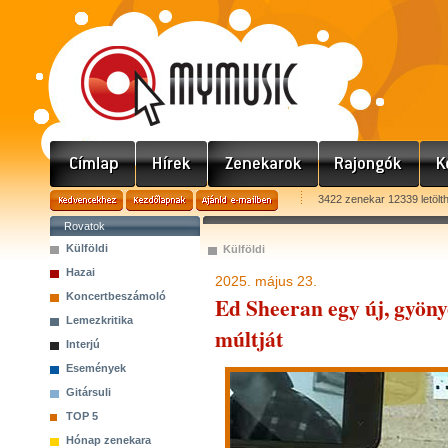
3422 zenekar 12339 letölt
Rovatok
Külföldi
Külföldi
Hazai
2025. május 23.
Koncertbeszámoló
Ed Sheeran egy új, gyöny
Lemezkritika
múltját
Interjú
Események
Gitársuli
TOP 5
Hónap zenekara