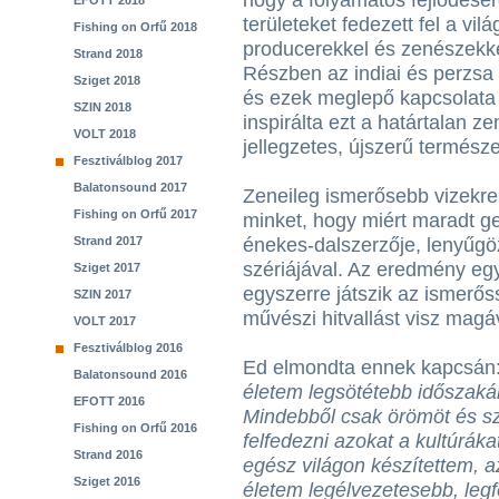
hogy a folyamatos fejlődésér
EFOTT 2018
területeket fedezett fel a vi
Fishing on Orfű 2018
producerekkel és zenészekke
Strand 2018
Részben az indiai és perzsa 
Sziget 2018
és ezek meglepő kapcsolata
SZIN 2018
inspirálta ezt a határtalan 
VOLT 2018
jellegzetes, újszerű természe
Fesztiválblog 2017
Balatonsound 2017
Zeneileg ismerősebb vizekre
Fishing on Orfű 2017
minket, hogy miért maradt g
Strand 2017
énekes-dalszerzője, lenyűgö
szériájával. Az eredmény eg
Sziget 2017
egyszerre játszik az ismerőss
SZIN 2017
művészi hitvallást visz magá
VOLT 2017
Fesztiválblog 2016
Ed elmondta ennek kapcsán
Balatonsound 2016
életem legsötétebb időszakár
EFOTT 2016
Mindebből csak örömöt és sz
Fishing on Orfű 2016
felfedezni azokat a kultúrákat
Strand 2016
egész világon készítettem, a
Sziget 2016
életem legélvezetesebb, legfe