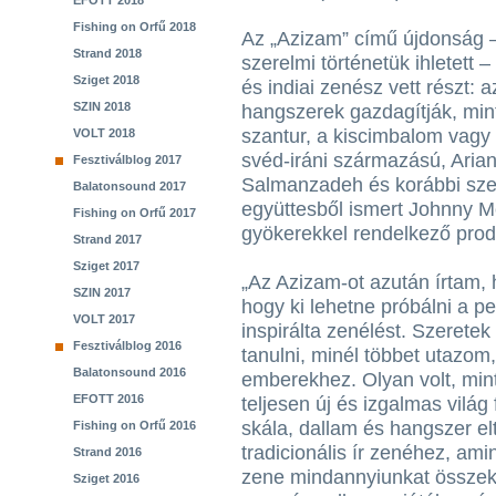
EFOTT 2018
Fishing on Orfű 2018
Az „Azizam” című újdonság –
Strand 2018
szerelmi történetük ihletett 
Sziget 2018
és indiai zenész vett részt:
SZIN 2018
hangszerek gazdagítják, min
szantur, a kiscimbalom vagy a
VOLT 2018
svéd-iráni származású, Aria
Fesztiválblog 2017
Salmanzadeh és korábbi sze
Balatonsound 2017
együttesből ismert Johnny Mc
Fishing on Orfű 2017
gyökerekkel rendelkező prod
Strand 2017
Sziget 2017
„Az Azizam-ot azután írtam, 
SZIN 2017
hogy ki lehetne próbálni a p
VOLT 2017
inspirálta zenélést. Szeretek
Fesztiválblog 2016
tanulni, minél többet utazo
Balatonsound 2016
emberekhez. Olyan volt, minth
EFOTT 2016
teljesen új és izgalmas világ
skála, dallam és hangszer el
Fishing on Orfű 2016
tradicionális ír zenéhez, am
Strand 2016
zene mindannyiunkat összekö
Sziget 2016