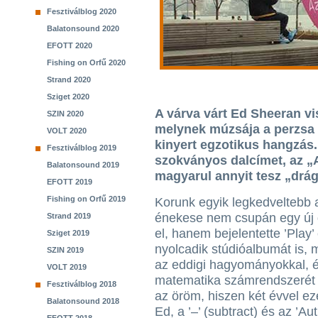
Fesztiválblog 2020
Balatonsound 2020
EFOTT 2020
Fishing on Orfű 2020
Strand 2020
Sziget 2020
A várva várt Ed Sheeran vis
SZIN 2020
melynek múzsája a perzsa 
VOLT 2020
kinyert egzotikus hangzás
Fesztiválblog 2019
szokványos dalcímet, az „A
Balatonsound 2019
magyarul annyit tesz „drá
EFOTT 2019
Fishing on Orfű 2019
Korunk egyik legkedveltebb 
énekese nem csupán egy új d
Strand 2019
el, hanem bejelentette ’Play’
Sziget 2019
nyolcadik stúdióalbumát is, 
SZIN 2019
az eddigi hagyományokkal, 
VOLT 2019
matematika számrendszerét fe
Fesztiválblog 2018
az öröm, hiszen két évvel eze
Balatonsound 2018
Ed, a ’–’ (subtract) és az ’A