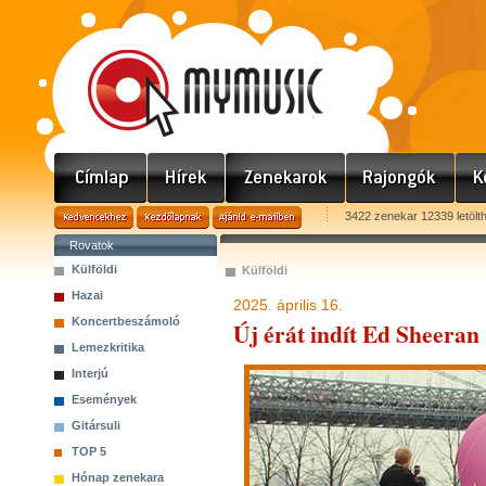
3422 zenekar 12339 letölt
Rovatok
Külföldi
Külföldi
Hazai
2025. április 16.
Koncertbeszámoló
Új érát indít Ed Sheeran
Lemezkritika
Interjú
Események
Gitársuli
TOP 5
Hónap zenekara