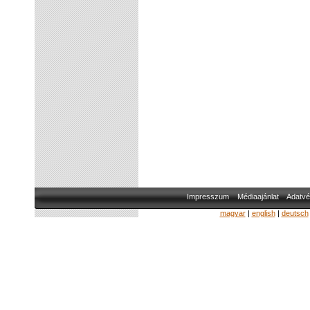
Impresszum
Médiaajánlat
Adatvé
magyar
|
english
|
deutsch