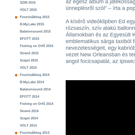
az egész album a játékosságr
SZIN 2016
ünneplésről szól” – írta a p
VOLT 2016
Fesztiválblog 2015
A kísérő videóklipben Ed eg
B.My.Lake 2015
rózsaszín, szív alakú ballonn
Balatonsound 2015
Államokban és az Egyesült K
EFOTT 2015
emblematikus sárga taxiból f
Fishing on Orfű 2015
nevezetességeit, egy kabriób
Strand 2015
vezet New Orleansban és ter
angol focicsapatát, az Ipswi
Sziget 2015
VOLT 2015
Fesztiválblog 2014
B.My.Lake 2014
Balatonsound 2014
EFOTT 2014
Fishing on Orfű 2014
Strand 2014
Sziget 2014
VOLT 2014
Fesztiválblog 2013