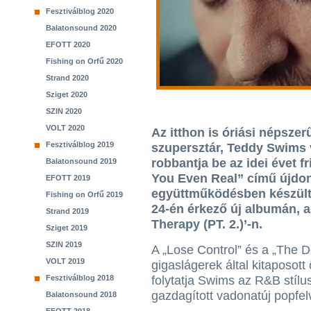
Fesztiválblog 2020
Balatonsound 2020
EFOTT 2020
Fishing on Orfű 2020
Strand 2020
Sziget 2020
SZIN 2020
VOLT 2020
Az itthon is óriási népsze
Fesztiválblog 2019
szupersztár, Teddy Swims 
robbantja be az idei évet fr
Balatonsound 2019
You Even Real” című újdo
EFOTT 2019
együttműködésben készült,
Fishing on Orfű 2019
24-én érkező új albumán, az
Strand 2019
Therapy (PT. 2.)’-n.
Sziget 2019
SZIN 2019
A „Lose Control” és a „The 
VOLT 2019
gigaslágerek által kitaposott
Fesztiválblog 2018
folytatja Swims az R&B stílu
gazdagított vadonatúj popfelv
Balatonsound 2018