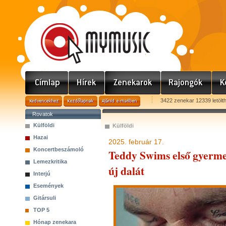
3422 zenekar 12339 letölt
Rovatok
Külföldi
Külföldi
Hazai
2025. február 17.
Koncertbeszámoló
Teddy Swims első gyerme
Lemezkritika
új dalát
Interjú
Események
Gitársuli
TOP 5
Hónap zenekara