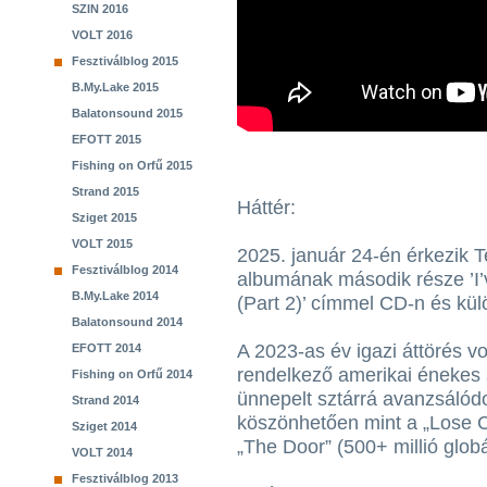
SZIN 2016
VOLT 2016
Fesztiválblog 2015
B.My.Lake 2015
Balatonsound 2015
EFOTT 2015
Fishing on Orfű 2015
Strand 2015
Háttér:
Sziget 2015
VOLT 2015
2025. január 24-én érkezik 
Fesztiválblog 2014
albumának második része ’I’
B.My.Lake 2014
(Part 2)’ címmel CD-n és kü
Balatonsound 2014
A 2023-as év igazi áttörés v
EFOTT 2014
rendelkező amerikai énekes 
Fishing on Orfű 2014
ünnepelt sztárrá avanzsálód
Strand 2014
köszönhetően mint a „Lose Co
Sziget 2014
„The Door” (500+ millió globá
VOLT 2014
Fesztiválblog 2013