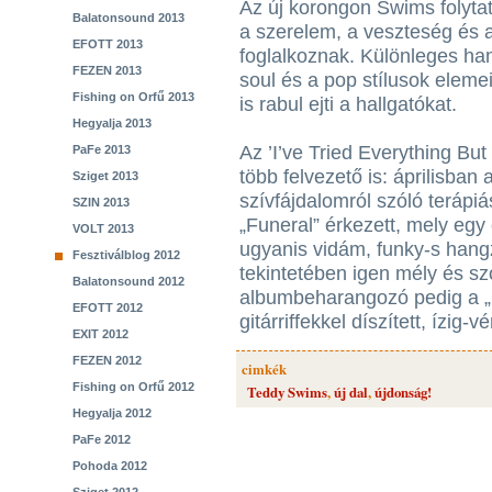
Az új korongon Swims folytat
Balatonsound 2013
a szerelem, a veszteség és 
EFOTT 2013
foglalkoznak. Különleges ha
FEZEN 2013
soul és a pop stílusok eleme
Fishing on Orfű 2013
is rabul ejti a hallgatókat.
Hegyalja 2013
Az ’I’ve Tried Everything But
PaFe 2013
több felvezető is: áprilisban
Sziget 2013
szívfájdalomról szóló terápiá
SZIN 2013
„Funeral” érkezett, mely egy 
VOLT 2013
ugyanis vidám, funky-s hang
Fesztiválblog 2012
tekintetében igen mély és sz
Balatonsound 2012
albumbeharangozó pedig a „
EFOTT 2012
gitárriffekkel díszített, ízig-
EXIT 2012
FEZEN 2012
cimkék
Fishing on Orfű 2012
Teddy Swims
,
új dal
,
újdonság!
Hegyalja 2012
PaFe 2012
Pohoda 2012