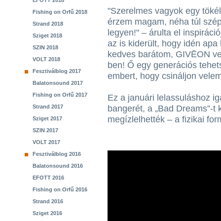
EFOTT 2018
"Szerelmes vagyok egy töké
Fishing on Orfű 2018
érzem magam, néha túl szép
Strand 2018
legyen!" – árulta el inspirác
Sziget 2018
az is kiderült, hogy idén apa
SZIN 2018
kedves barátom, GIVĒON vel
VOLT 2018
ben! Ő egy generációs tehet
Fesztiválblog 2017
embert, hogy csináljon velem
Balatonsound 2017
Fishing on Orfű 2017
Ez a januári lelassuláshoz i
Strand 2017
bangerét, a „Bad Dreams”-t 
megízlelhették – a fizikai f
Sziget 2017
SZIN 2017
VOLT 2017
Fesztiválblog 2016
Balatonsound 2016
EFOTT 2016
Fishing on Orfű 2016
Strand 2016
Sziget 2016