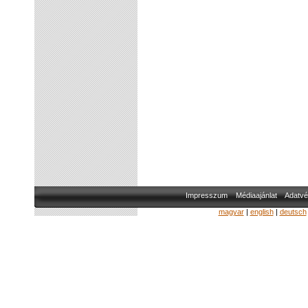
Impresszum
Médiaajánlat
Adatvé
magyar
|
english
|
deutsch