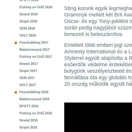
EFOTT 2018
Fishing on Orfű 2018
Sting korunk egyik legmegha
Grammyk mellett két Brit Aw
Strand 2018
Oscar- és egy Tony-jelölést i
Sziget 2018
során pedig nagyjából százmi
SZIN 2018
lemezeit is beleszámítva.
VOLT 2018
Fesztiválblog 2017
Emellett több emberi jogi sze
Balatonsound 2017
Amnesty International és a L
Fishing on Orfű 2017
Stylerrel együtt alapította a
esőerdők védelme érdekében,
Strand 2017
bolygónk veszélyesztetett és
Sziget 2017
fennállása óta egy globális há
SZIN 2017
20 ország működik együtt h
VOLT 2017
Fesztiválblog 2016
Balatonsound 2016
EFOTT 2016
Fishing on Orfű 2016
Strand 2016
Sziget 2016