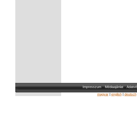
Impresszum
Médiaajánlat
Adatvé
magyar
|
english
|
deutsch