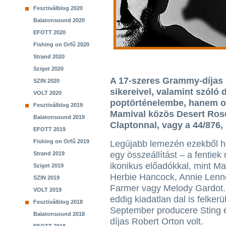
Fesztiválblog 2020
Balatonsound 2020
EFOTT 2020
Fishing on Orfű 2020
Strand 2020
Sziget 2020
A 17-szeres Grammy-díjas
SZIN 2020
sikereivel, valamint szóló 
VOLT 2020
poptörténelembe, hanem ol
Fesztiválblog 2019
Mamival közös Desert Rose,
Balatonsound 2019
Claptonnal, vagy a 44/876
EFOTT 2019
Fishing on Orfű 2019
Legújabb lemezén ezekből h
egy összeállítást – a fentiek 
Strand 2019
ikonikus előadókkal, mint Mar
Sziget 2019
Herbie Hancock, Annie Lenn
SZIN 2019
Farmer vagy Melody Gardot.
VOLT 2019
eddig kiadatlan dal is felker
Fesztiválblog 2018
September producere Sting 
Balatonsound 2018
díjas Robert Orton volt.