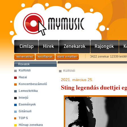
3422 zenekar 12339 letölt
Rovatok
Külföldi
Külföldi
Hazai
2021. március 25.
Koncertbeszámoló
Sting legendás duettjei e
Lemezkritika
Interjú
Események
Gitársuli
TOP 5
Hónap zenekara