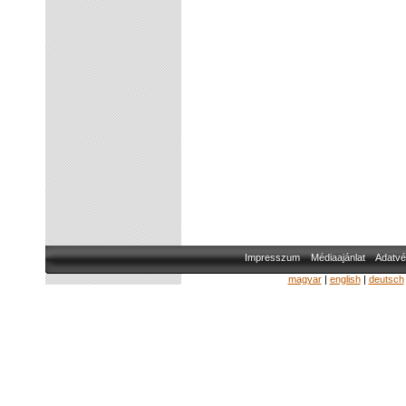
Impresszum
Médiaajánlat
Adatvé
magyar
|
english
|
deutsch