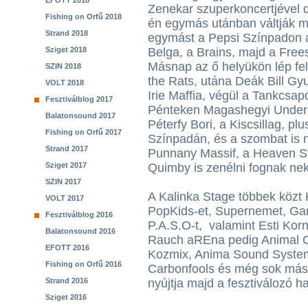
EFOTT 2018
Zenekar szuperkoncertjével 
Fishing on Orfű 2018
én egymás utánban váltják m
Strand 2018
egymást a Pepsi Színpadon 
Sziget 2018
Belga, a Brains, majd a Frees
Másnap az ő helyükön lép fe
SZIN 2018
the Rats, utána Deák Bill Gyu
VOLT 2018
Irie Maffia, végül a Tankcsap
Fesztiválblog 2017
Pénteken Magashegyi Under
Balatonsound 2017
Péterfy Bori, a Kiscsillag, p
Fishing on Orfű 2017
Színpadán, és a szombat is 
Strand 2017
Punnany Massif, a Heaven Str
Sziget 2017
Quimby is zenélni fognak ne
SZIN 2017
A Kalinka Stage többek közt 
VOLT 2017
PopKids-et, Supernemet, Ganx
Fesztiválblog 2016
P.A.S.O-t, valamint Esti Ko
Balatonsound 2016
Rauch aREna pedig Animal 
EFOTT 2016
Kozmix, Anima Sound System
Fishing on Orfű 2016
Carbonfools és még sok más, 
Strand 2016
nyújtja majd a fesztiválozó h
Sziget 2016