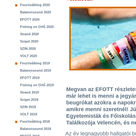
Fesztiválblog 2020
Balatonsound 2020
EFOTT 2020
Fishing on Orfű 2020
Strand 2020
Sziget 2020
SZIN 2020
VOLT 2020
Fesztiválblog 2019
Balatonsound 2019
EFOTT 2019
Fishing on Orfű 2019
Megvan az EFOTT részlete
Strand 2019
már lehet is menni a jegyá
Sziget 2019
beugrókat azokra a napokr
SZIN 2019
amikre menni szeretnél! Jú
VOLT 2019
Egyetemisták és Főiskolás
Fesztiválblog 2018
Találkozója Velencén, és n
Balatonsound 2018
Az év legnagyobb hallgatói bu