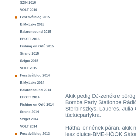
SZIN 2016
VOLT 2016
Fesztiválblog 2015
B.My.Lake 2015
Balatonsound 2015
EFOTT 2015
Fishing on Orfű 2015
Strand 2015
Sziget 2015
VOLT 2015
Fesztiválblog 2014
B.My.Lake 2014
Balatonsound 2014
Akik pedig DJ-zenékre pörö
EFOTT 2014
Bomba Party Stationbe Rádió
Fishing on Orfű 2014
Sterbinszkys, Laueres, Julia 
Strand 2014
tüctücpartykra.
Sziget 2014
VOLT 2014
Hátha lennének páran, akik 
lesz djuice-BME-HÖOK Sátor 
Fesztiválblog 2013