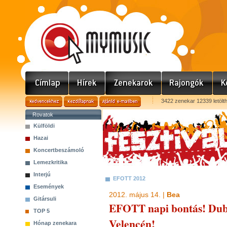
3422 zenekar 12339 letölt
Rovatok
Külföldi
Hazai
Koncertbeszámoló
Lemezkritika
Interjú
EFOTT 2012
Események
2012. május 14. |
Bea
Gitársuli
EFOTT napi bontás! Dub 
TOP 5
Velencén!
Hónap zenekara