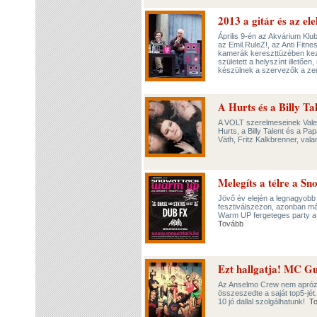
2013 a gitár és az el
Április 9-én az Akvárium Klu
az Emil.RuleZ!, az Anti Fitne
kamerák kereszttüzében kezd
született a helyszínt illetően
készülnek a szervezők a zen
A Hurts és a Billy Ta
A VOLT szerelmeseinek Valenti
Hurts, a Billy Talent és a Pa
Väth, Fritz Kalkbrenner, val
Melegíts a télre a Sn
Jövő év elején a legnagyobb t
fesztiválszezon, azonban má
Warm UP fergeteges party a 
Tovább
Ezt hallgatja! MC G
Az Anselmo Crew nem aprózt
összeszedte a saját top5-jé
10 jó dallal szolgálhatunk!
T