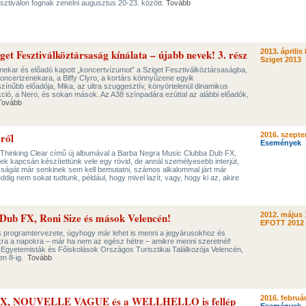
sztiválon fognak zenélni augusztus 20-23. között.
Tovább
get Fesztiválköztársaság kínálata – újabb nevek! 3. rész
2013. április 
Sziget 2013
enekar és előadó kapott „koncertvízumot” a Sziget Fesztiválköztársaságba,
 koncertzenekara, a Biffy Clyro, a kortárs könnyűzene egyik
ínűbb előadója, Mika, az ultra szuggesztív, könyörtelenül dinamikus
kció, a Nero, és sokan mások. Az A38 színpadára ezúttal az alábbi előadók,
Tovább
ről
2016. szepte
Események
 Thinking Clear című új albumával a Barba Negra Music Clubba Dub FX,
k kapcsán készítettünk vele egy rövid, de annál személyesebb interjút,
sságát már senkinek sem kell bemutatni, számos alkalommal járt már
 eddig nem sokat tudtunk, például, hogy mivel lazít, vagy, hogy ki az, akire
Dub FX, Roni Size és mások Velencén!
2012. május 
EFOTT 2012
programtervezete, úgyhogy már lehet is menni a jegyárusokhoz és
ra a napokra – már ha nem az egész hétre – amikre menni szeretnél!
z Egyetemisták és Főiskolások Országos Turisztikai Találkozója Velencén,
en 8-ig.
Tovább
X, NOUVELLE VAGUE és a WELLHELLO is fellép
2016. február