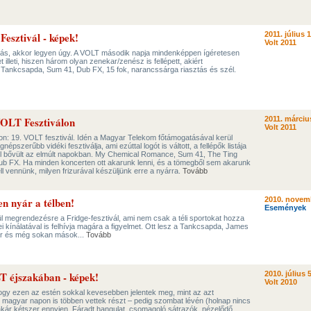
esztivál - képek!
2011. július 1
Volt 2011
más, akkor legyen úgy. A VOLT második napja mindenképpen ígéretesen
 illeti, hiszen három olyan zenekar/zenész is fellépett, akiért
ankcsapda, Sum 41, Dub FX, 15 fok, narancssárga riasztás és szél.
OLT Fesztiválon
2011. márciu
Volt 2011
pron: 19. VOLT fesztivál. Idén a Magyar Telekom főtámogatásával kerül
pszerűbb vidéki fesztiválja, ami ezúttal logót is váltott, a fellépők listája
l bővült az elmúlt napokban. My Chemical Romance, Sum 41, The Ting
b FX. Ha minden koncerten ott akarunk lenni, és a tömegből sem akarunk
ell vennünk, milyen frizurával készüljünk erre a nyárra.
Tovább
en nyár a télben!
2010. novem
Események
l megrendezésre a Fridge-fesztivál, ami nem csak a téli sportokat hozza
i kínálatával is felhívja magára a figyelmet. Ott lesz a Tankcsapda, James
ar és még sokan mások...
Tovább
T éjszakában - képek!
2010. július 5
Volt 2010
, hogy ezen az estén sokkal kevesebben jelentek meg, mint az azt
magyar napon is többen vettek részt – pedig szombat lévén (holnap nincs
 akár kétszer ennyien. Fáradt hangulat, csomagoló sátrazók, nézelődő