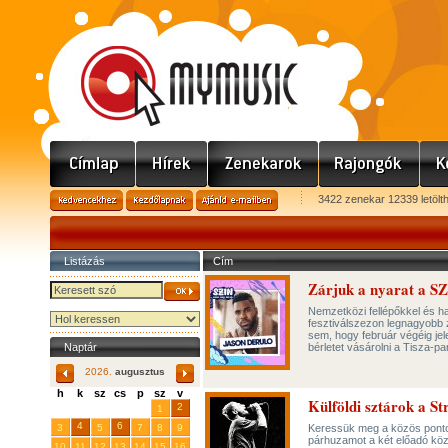
3422 zenekar 12339 letölt
Listázás
Cím
Zárjuk a nyarat a S
Nemzetközi fellépőkkel és haz
fesztiválszezon legnagyobb 
sem, hogy február végéig je
Naptár
bérletet vásárolni a Tisza-par
2026.
augusztus
h
k
sz
cs
p
sz
v
Külföldi sztárok a S
29
31
2
27
28
30
1
4
6
3
5
7
8
9
Keressük meg a közös ponto
párhuzamot a két előadó köz
10
11
12
13
14
15
16