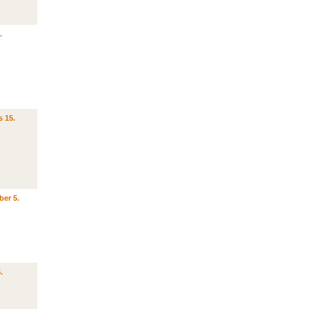
.
s 15.
ber 5.
.