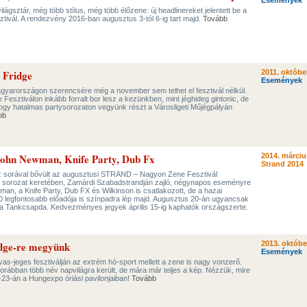
Események
ágsztár, még több stílus, még több élőzene: új headlinereket jelentett be a
ivál. A rendezvény 2016-ban augusztus 3-tól 6-ig tart majd.
Tovább
– Fridge
2011. októbe
Események
yarországon szerencsére még a november sem telhet el fesztivál nélkül.
 Fesztiválon inkább forralt bor lesz a kezünkben, mint jéghideg gintonic, de
ogy hatalmas partysorozaton vegyünk részt a Városligeti Műjégpályán
bb
ohn Newman, Knife Party, Dub Fx
2014. márciu
Strand 2014
sz sorával bővült az augusztusi STRAND – Nagyon Zene Fesztivál
n sorozat keretében, Zamárdi Szabadstrandján zajló, négynapos eseményre
an, a Knife Party, Dub FX és Wilkinson is csatlakozott, de a hazai
0 legfontosabb előadója is színpadra lép majd. Augusztus 20-án ugyancsak
át a Tankcsapda. Kedvezményes jegyek április 15-ig kaphatók országszerte.
idge-re megyünk
2013. októbe
Események
s-jeges fesztiválján az extrém hó-sport mellett a zene is nagy vonzerő.
 korábban több név napvilágra került, de mára már teljes a kép. Nézzük, mire
23-án a Hungexpo óriási pavilonjaiban!
Tovább