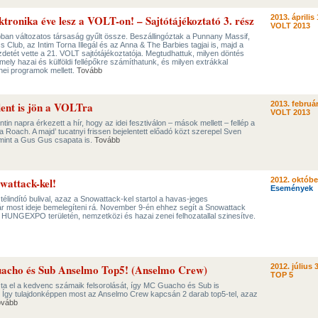
ektronika éve lesz a VOLT-on! – Sajtótájékoztató 3. rész
2013. április 
VOLT 2013
bban változatos társaság gyűlt össze. Beszállingóztak a Punnany Massif,
ss Club, az Intim Torna Illegál és az Anna & The Barbies tagjai is, majd a
etét vette a 21. VOLT sajtótájékoztatója. Megtudhattuk, milyen döntés
, mely hazai és külföldi fellépőkre számíthatunk, és milyen extrákkal
ei programok mellett.
Tovább
lent is jön a VOLTra
2013. február
VOLT 2013
n napra érkezett a hír, hogy az idei fesztiválon – mások mellett – fellép a
pa Roach. A majd’ tucatnyi frissen bejelentett előadó közt szerepel Sven
amint a Gus Gus csapata is.
Tovább
owattack-kel!
2012. októbe
Események
élindító bulival, azaz a Snowattack-kel startol a havas-jeges
r most ideje bemelegíteni rá. November 9-én ehhez segít a Snowattack
HUNGEXPO területén, nemzetközi és hazai zenei felhozatallal szinesítve.
uacho és Sub Anselmo Top5! (Anselmo Crew)
2012. július 
TOP 5
a el a kedvenc számaik felsorolását, így MC Guacho és Sub is
t. Így tulajdonképpen most az Anselmo Crew kapcsán 2 darab top5-tel, azaz
ovább