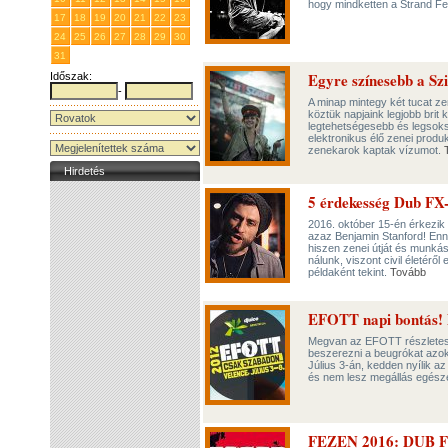
hogy mindketten a Strand Fe
17
18
19
20
21
22
23
24
25
26
27
28
29
30
31
1
2
3
4
5
6
Egyre színesebb a Szi
Időszak:
-
A minap mintegy két tucat z
köztük napjaink legjobb brit
legtehetségesebb és legsoksz
elektronikus élő zenei produ
zenekarok kaptak vízumot.
Hirdetés
5 érdekesség Dub FX-
2016. október 15-én érkezik
azaz Benjamin Stanford! Enne
hiszen zenei útját és munká
nálunk, viszont civil életéről
példaként tekint.
Tovább
EFOTT napi bontás! 
Megvan az EFOTT részletes 
beszerezni a beugrókat azok
Július 3-án, kedden nyílik a
és nem lesz megállás egész
FEZEN 2016: DUB F