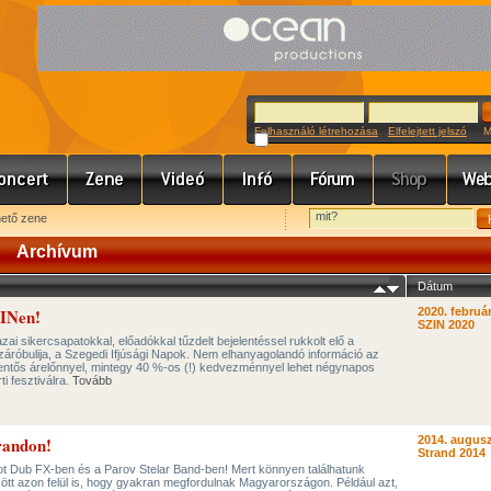
Felhasználó létrehozása
Elfelejtett jelszó
Meg
hető zene
Archívum
Dátum
ZINen!
2020. február
SZIN 2020
ai sikercsapatokkal, előadókkal tűzdelt bejelentéssel rukkolt elő a
záróbulija, a Szegedi Ifjúsági Napok. Nem elhanyagolandó információ az
lentős árelőnnyel, mintegy 40 %-os (!) kedvezménnyel lehet négynapos
ti fesztiválra.
Tovább
trandon!
2014. augusz
Strand 2014
t Dub FX-ben és a Parov Stelar Band-ben! Mert könnyen találhatunk
ött azon felül is, hogy gyakran megfordulnak Magyarországon. Például azt,