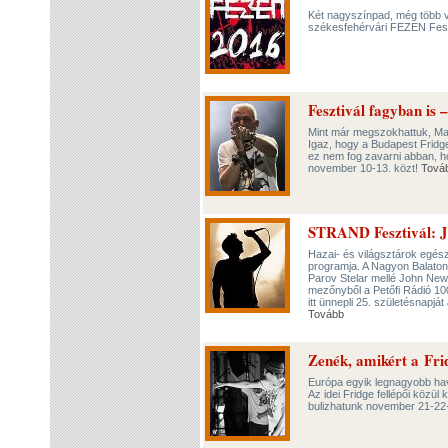
Két nagyszínpad, még több vil
székesfehérvári FEZEN Feszt
Fesztivál fagyban is 
Mint már megszokhattuk, Mag
Igaz, hogy a Budapest Fridge
ez nem fog zavarni abban, h
november 10-13. közt!
Tová
STRAND Fesztivál: J
Hazai- és világsztárok egé
programja. A Nagyon Balato
Parov Stelar mellé John Newm
mezőnyből a Petőfi Rádió 10
itt ünnepli 25. születésnapj
Tovább
Zenék, amikért a Fr
Európa egyik legnagyobb hava
Az idei Fridge fellépői közül
bulizhatunk november 21-22-