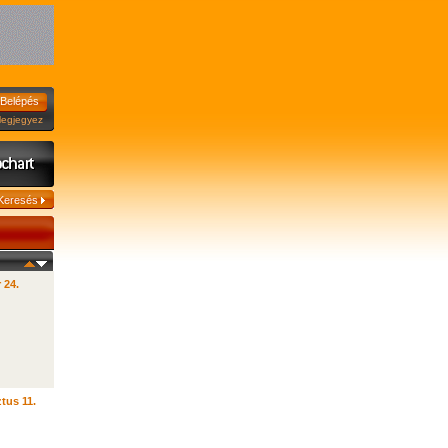
jegyez
 24.
tus 11.