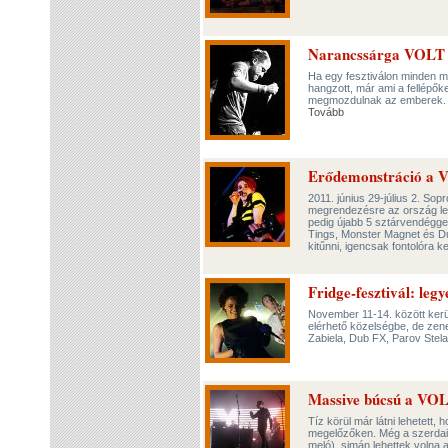
Narancssárga VOLT F
Ha egy fesztiválon minden 
hangzott, már ami a fellépőket
megmozdulnak az emberek. T
Tovább
Erődemonstráció a V
2011. június 29-július 2. So
megrendezésre az ország legné
pedig újabb 5 sztárvendégge
Tings, Monster Magnet és Du
kitűnni, igencsak fontolóra k
Fridge-fesztivál: legy
November 11-14. között kerü
elérhető közelségbe, de zene
Zabiela, Dub FX, Parov Stel
Massive búcsú a VOL
Tíz körül már látni lehetett
megelőzőken. Még a szerdai 
meló), simán lehettek volna